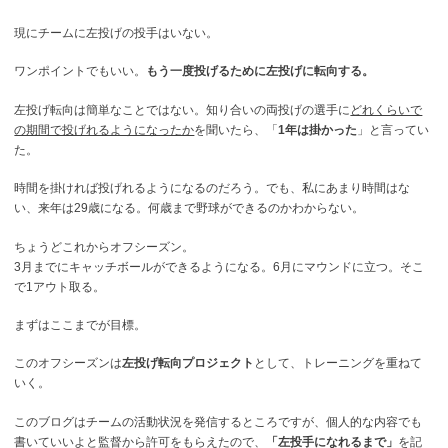
現にチームに左投げの投手はいない。
ワンポイントでもいい。
もう一度投げるために左投げに転向する。
左投げ転向は簡単なことではない。知り合いの両投げの選手に
どれくらいで
の期間で投げれるようになったか
を聞いたら、「
1年は掛かった
」と言ってい
た。
時間を掛ければ投げれるようになるのだろう。でも、私にあまり時間はな
い、来年は29歳になる。何歳まで野球ができるのかわからない。
ちょうどこれからオフシーズン。
3月までにキャッチボールができるようになる。6月にマウンドに立つ。そこ
で1アウト取る。
まずはここまでが目標。
このオフシーズンは
左投げ転向プロジェクト
として、トレーニングを重ねて
いく。
このブログはチームの活動状況を発信するところですが、個人的な内容でも
書いていいよと監督から許可をもらえたので、
「左投手になれるまで」
を記