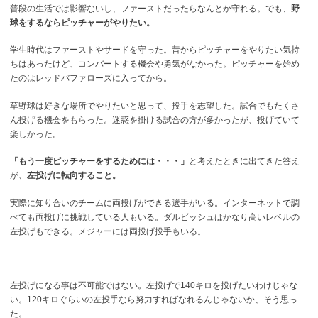
普段の生活では影響ないし、ファーストだったらなんとか守れる。でも、
野
球をするならピッチャーがやりたい。
学生時代はファーストやサードを守った。昔からピッチャーをやりたい気持
ちはあったけど、コンバートする機会や勇気がなかった。ピッチャーを始め
たのはレッドバファローズに入ってから。
草野球は好きな場所でやりたいと思って、投手を志望した。試合でもたくさ
ん投げる機会をもらった。迷惑を掛ける試合の方が多かったが、投げていて
楽しかった。
「もう一度ピッチャーをするためには・・・」
と考えたときに出てきた答え
が、
左投げに転向すること。
実際に知り合いのチームに両投げができる選手がいる。インターネットで調
べても両投げに挑戦している人もいる。ダルビッシュはかなり高いレベルの
左投げもできる。メジャーには両投げ投手もいる。
左投げになる事は不可能ではない。左投げで140キロを投げたいわけじゃな
い。120キロぐらいの左投手なら努力すればなれるんじゃないか、そう思っ
た。