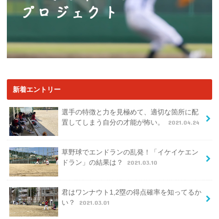
新着エントリー
選手の特徴と力を見極めて、適切な箇所に配
置してしまう自分の才能が怖い。
2021.04.24
草野球でエンドランの乱発！「イケイケエン
ドラン」の結果は？
2021.03.10
君はワンナウト1,2塁の得点確率を知ってるか
い？
2021.03.01