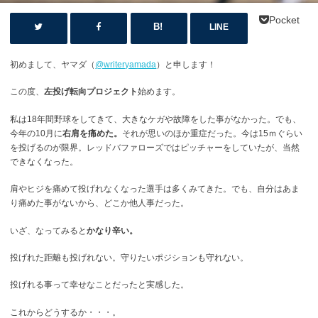
Pocket
LINE
初めまして、ヤマダ（
@writeryamada
）と申します！
この度、
左投げ転向プロジェクト
始めます。
私は18年間野球をしてきて、大きなケガや故障をした事がなかった。でも、
今年の10月に
右肩を痛めた。
それが思いのほか重症だった。今は15ｍぐらい
を投げるのが限界。レッドバファローズではピッチャーをしていたが、当然
できなくなった。
肩やヒジを痛めて投げれなくなった選手は多くみてきた。でも、自分はあま
り痛めた事がないから、どこか他人事だった。
いざ、なってみると
かなり辛い。
投げれた距離も投げれない。守りたいポジションも守れない。
投げれる事って幸せなことだったと実感した。
これからどうするか・・・。