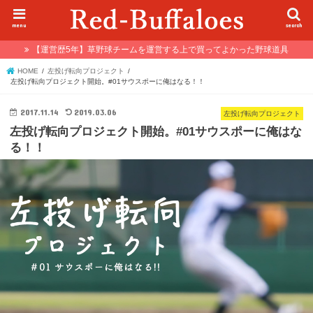
menu
search
【運営歴5年】草野球チームを運営する上で買ってよかった野球道具
HOME
左投げ転向プロジェクト
左投げ転向プロジェクト開始。#01サウスポーに俺はなる！！
2017.11.14
2019.03.06
左投げ転向プロジェクト
左投げ転向プロジェクト開始。#01サウスポーに俺はな
る！！