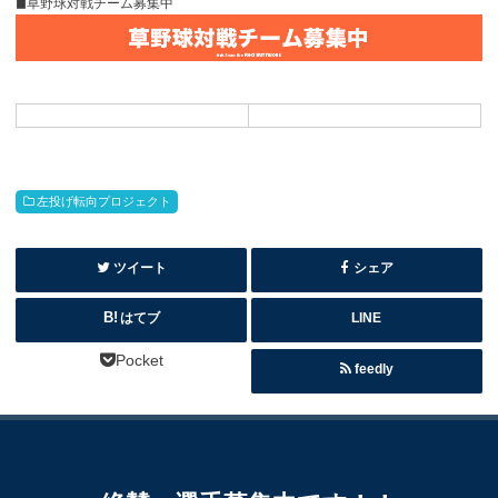
◼︎草野球対戦チーム募集中
左投げ転向プロジェクト
ツイート
シェア
はてブ
LINE
Pocket
feedly