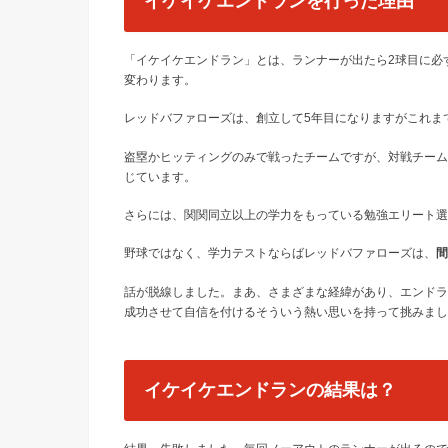
イケイケエンドランを行った理由
「イケイケエンドラン」とは、ランナーが出たら2球目に必
変わります。
レッドバファローズは、創立して5年目になりますがこれま
盗塁かヒッティングのみで戦ったチームですが、対戦チーム
じています。
さらには、関関同立以上の学力をもっている勉強エリート選
野球ではなく、学力テストならばレッドバファローズは、
間
話が脱線しました。まあ、さまざまな経緯があり、エンドラ
成功させて自信を付けるそういう熱い思いを持って挑みまし
イケイケエンドランの結果は？