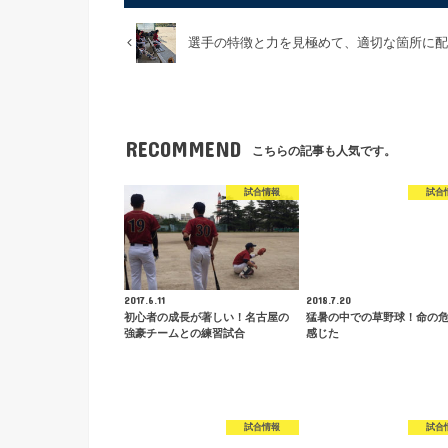
選手の特徴と力を見極めて、適切な箇所に配
RECOMMEND
こちらの記事も人気です。
試合情報
試合
2017.6.11
2018.7.20
初心者の成長が著しい！名古屋の
猛暑の中での草野球！命の
強豪チームとの練習試合
感じた
試合情報
試合