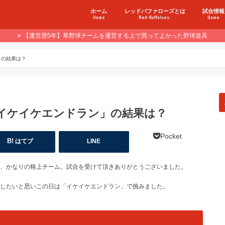
ホーム
レッドバファローズとは
試合情報
Home
Red-Buffaloes.
Game
【運営歴5年】草野球チームを運営する上で買ってよかった野球道具
」の結果は？
イケイケエンドラン」の結果は？
Pocket
はてブ
LINE
、かなりの格上チーム。試合を受けて頂きありがとうございました。
したいと思いこの日は「イケイケエンドラン」で挑みました。