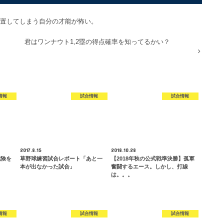
置してしまう自分の才能が怖い。
君はワンナウト1,2塁の得点確率を知ってるかい？
情報
試合情報
試合情報
2017.8.15
2018.10.28
危険を
草野球練習試合レポート「あと一
【2018年秋の公式戦準決勝】孤軍
本が出なかった試合」
奮闘するエース。しかし、打線
は。。。
情報
試合情報
試合情報