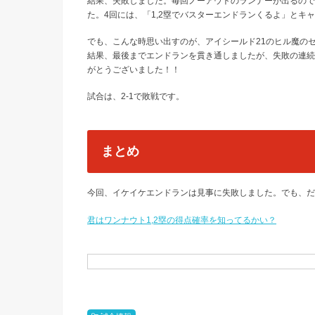
結果、失敗しました。毎回ノーアウトのランナーが出るので
た。4回には、「1,2塁でバスターエンドランくるよ」とキ
でも、こんな時思い出すのが、アイシールド21のヒル魔の
結果、最後までエンドランを貫き通しましたが、失敗の連続
がとうございました！！
試合は、2-1で敗戦です。
まとめ
今回、イケイケエンドランは見事に失敗しました。でも、だ
君はワンナウト1,2塁の得点確率を知ってるかい？