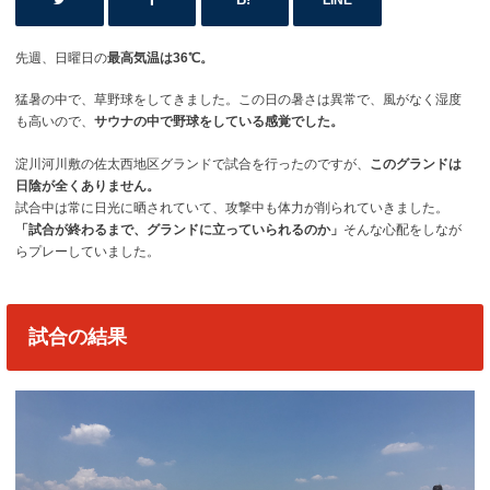
LINE
先週、日曜日の
最高気温は36℃。
猛暑の中で、草野球をしてきました。この日の暑さは異常で、風がなく湿度
も高いので、
サウナの中で野球をしている感覚でした。
淀川河川敷の佐太西地区グランドで試合を行ったのですが、
このグランドは
日陰が全くありません。
試合中は常に日光に晒されていて、攻撃中も体力が削られていきました。
「試合が終わるまで、グランドに立っていられるのか」
そんな心配をしなが
らプレーしていました。
試合の結果