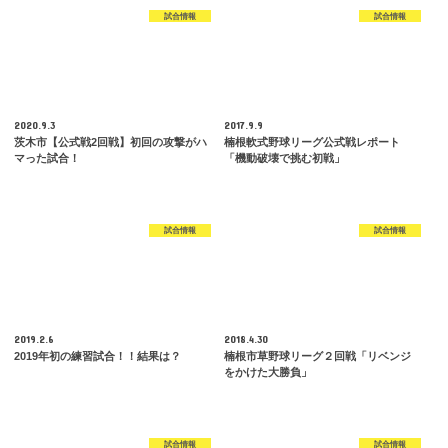
試合情報
試合情報
2020.9.3
2017.9.9
茨木市【公式戦2回戦】初回の攻撃がハ
楠根軟式野球リーグ公式戦レポート
マった試合！
「機動破壊で挑む初戦」
試合情報
試合情報
2019.2.6
2018.4.30
2019年初の練習試合！！結果は？
楠根市草野球リーグ２回戦「リベンジ
をかけた大勝負」
試合情報
試合情報