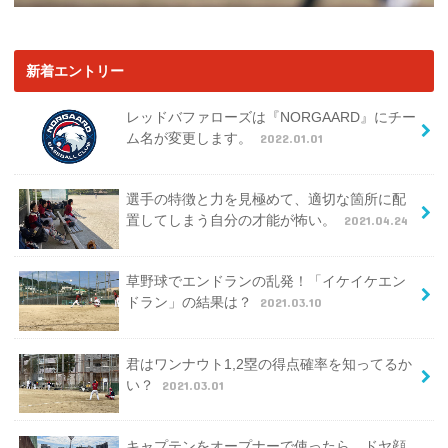
新着エントリー
レッドバファローズは『NORGAARD』にチー
ム名が変更します。
2022.01.01
選手の特徴と力を見極めて、適切な箇所に配
置してしまう自分の才能が怖い。
2021.04.24
草野球でエンドランの乱発！「イケイケエン
ドラン」の結果は？
2021.03.10
君はワンナウト1,2塁の得点確率を知ってるか
い？
2021.03.01
キャプテンをオープナーで使ったら、ドヤ顔