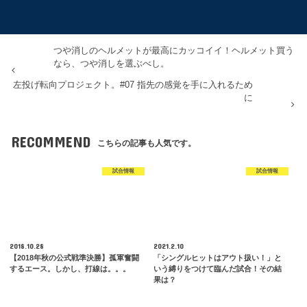
つや消しのヘルメットが最高にカッコイイ！ヘルメット買う
なら、つや消しを選ぶべし。
左投げ転向プロジェクト。#07 指先の感覚を手に入れるため
に
RECOMMEND
こちらの記事も人気です。
試合情報
試合情報
2018.10.28
2021.2.10
【2018年秋の公式戦準決勝】孤軍奮闘
「シングルヒットはアウト扱い！」と
するエース。しかし、打線は。。。
いう縛りをつけて臨んだ試合！その結
果は？