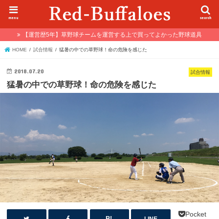
menu
search
【運営歴5年】草野球チームを運営する上で買ってよかった野球道具
HOME
試合情報
猛暑の中での草野球！命の危険を感じた
2018.07.20
試合情報
猛暑の中での草野球！命の危険を感じた
Pocket