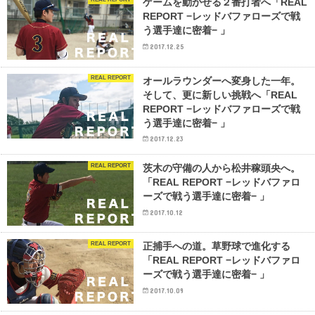
ゲームを動かせる２番打者へ「REAL
REPORT −レッドバファローズで戦
う選手達に密着− 」
2017.12.25
REAL REPORT
オールラウンダーへ変身した一年。
そして、更に新しい挑戦へ「REAL
REPORT −レッドバファローズで戦
う選手達に密着− 」
2017.12.23
REAL REPORT
茨木の守備の人から松井稼頭央へ。
「REAL REPORT −レッドバファロ
ーズで戦う選手達に密着− 」
2017.10.12
REAL REPORT
正捕手への道。草野球で進化する
「REAL REPORT −レッドバファロ
ーズで戦う選手達に密着− 」
2017.10.09