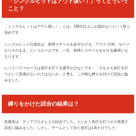
「シングルヒットはアウト扱い！」ってどういう
こと？
「シングルヒットはアウト扱い！」とは、2塁打以上しか認めないという取り
決めです。
シングルヒットの場合は、初球スチールを必ずかける。アウトでOK、セーフ
ならそのまま。というルールです。一応、初球にスチールをかける練習にも
なります。
レッドバファローズは長打を打てる選手が少ないです。
「そもそも長打を打
つという意識がないのではないか」
と考え、この様な縛りを付けて試合に臨
みました。
縛りをかけた試合の結果は？
先週末は、ディアブロさんとの試合でした。とにかく長打を打つその意識で
試合に臨みました。しかし、チームとして出た長打は1本だけでした。