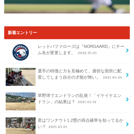
新着エントリー
レッドバファローズは『NORGAARD』にチー
ム名が変更します。
2022.01.01
選手の特徴と力を見極めて、適切な箇所に配
置してしまう自分の才能が怖い。
2021.04.24
草野球でエンドランの乱発！「イケイケエン
ドラン」の結果は？
2021.03.10
君はワンナウト1,2塁の得点確率を知ってるか
い？
2021.03.01