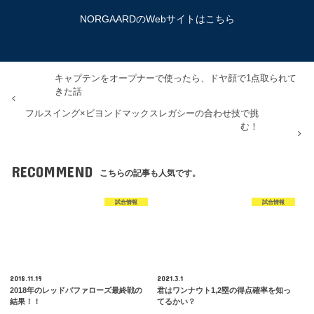
NORGAARDのWebサイトはこちら
キャプテンをオープナーで使ったら、ドヤ顔で1点取られて
きた話
フルスイング×ビヨンドマックスレガシーの合わせ技で挑
む！
RECOMMEND
こちらの記事も人気です。
試合情報
試合情報
2018.11.19
2021.3.1
2018年のレッドバファローズ最終戦の
君はワンナウト1,2塁の得点確率を知っ
結果！！
てるかい？