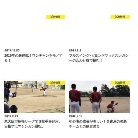
試合情報
試合情報
2019.12.23
2021.2.2
2019年の最終戦！ワンチャンをモノす
フルスイング×ビヨンドマックスレガシ
る！
ーの合わせ技で挑む！
試合情報
試合情報
2018.2.21
2017.6.11
東大阪市楠根リーグで３投手を起用。
初心者の成長が著しい！名古屋の強豪
目指すはマシンガン継投。
チームとの練習試合