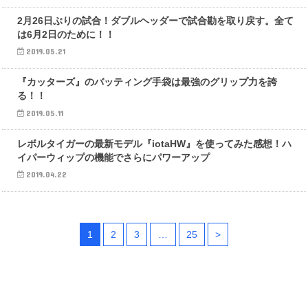
試合情報
2月26日ぶりの試合！ダブルヘッダーで試合勘を取り戻す。全て
は6月2日のために！！
2019.05.21
野球トレンド
『カッターズ』のバッティング手袋は最強のグリップ力を誇
る！！
2019.05.11
野球トレンド
レボルタイガーの最新モデル『iotaHW』を使ってみた感想！ハ
イパーウィップの機能でさらにパワーアップ
2019.04.22
1
2
3
…
25
>