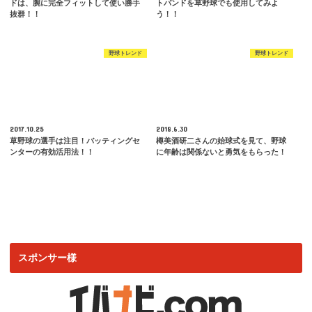
ドは、腕に完全フィットして使い勝手
トバンドを草野球でも使用してみよ
抜群！！
う！！
野球トレンド
野球トレンド
2017.10.25
2018.6.30
草野球の選手は注目！バッティングセ
樽美酒研二さんの始球式を見て、野球
ンターの有効活用法！！
に年齢は関係ないと勇気をもらった！
スポンサー様