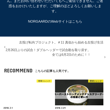
ん。またお問い合わせいただいてもへご返信できません。ご迷
惑をおかけいたしますが、ご理解のほどよろしくお願いしま
す。
NORGAARDのWebサイトはこちら
左投げ転向プロジェクト。＃11 真似から始める左投げ生活
2月26日ぶりの試合！ダブルヘッダーで試合勘を取り戻す。
全ては6月2日のために！！
RECOMMEND
こちらの記事も人気です。
野球トレンド
野球トレンド
2018.3.1
2018.3.21