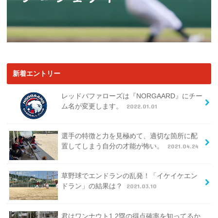
新着エントリー
レッドバファローズは『NORGAARD』にチー
ム名が変更します。
2022.01.01
選手の特徴と力を見極めて、適切な箇所に配
置してしまう自分の才能が怖い。
2021.04.24
草野球でエンドランの乱発！「イケイケエン
ドラン」の結果は？
2021.03.10
君はワンナウト1,2塁の得点確率を知ってるか