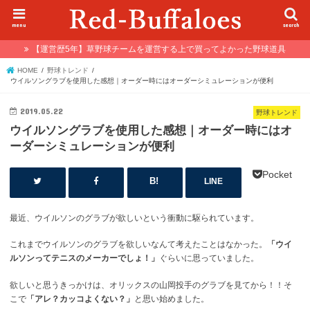
menu
search
【運営歴5年】草野球チームを運営する上で買ってよかった野球道具
HOME
野球トレンド
ウイルソングラブを使用した感想｜オーダー時にはオーダーシミュレーションが便利
2019.05.22
野球トレンド
ウイルソングラブを使用した感想｜オーダー時にはオ
ーダーシミュレーションが便利
Pocket
LINE
最近、ウイルソンのグラブが欲しいという衝動に駆られています。
これまでウイルソンのグラブを欲しいなんて考えたことはなかった。
「ウイ
ルソンってテニスのメーカーでしょ！」
ぐらいに思っていました。
欲しいと思うきっかけは、オリックスの山岡投手のグラブを見てから！！そ
こで
「アレ？カッコよくない？」
と思い始めました。