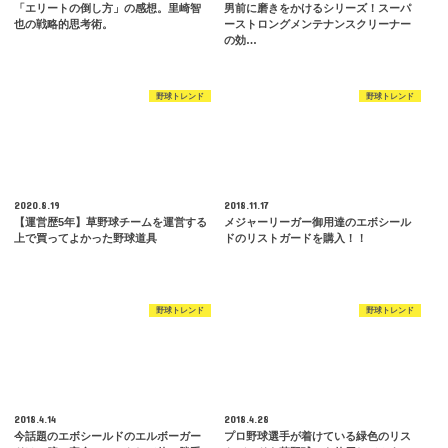
「エリートの倒し方」の感想。里崎智
男前に磨きをかけるシリーズ！スーパ
也の戦略的思考術。
ーストロングメンテナンスクリーナー
の効…
野球トレンド
野球トレンド
2020.8.19
2018.11.17
【運営歴5年】草野球チームを運営する
メジャーリーガー御用達のエボシール
上で買ってよかった野球道具
ドのリストガードを購入！！
野球トレンド
野球トレンド
2018.4.14
2018.4.28
今話題のエボシールドのエルボーガー
プロ野球選手が着けている緑色のリス