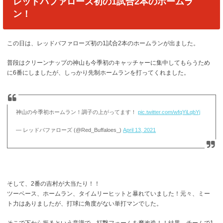
レッドバファローズ初の1試合2本のホームラ
ン！
この日は、レッドバファローズ初の1試合2本のホームランが出ました。
普段はクリーンナップの神山も今季初のキャッチャーに集中してもらうため
に6番にしましたが、しっかり先制ホームランを打ってくれました。
神山の今季初ホームラン！調子の上がってます！
pic.twitter.com/wfqYiLqbYj
— レッドバファローズ (@Red_Buffaloes_)
April 13, 2021
そして、2番の吉村が大当たり！！
ツーベース、ホームラン、タイムリーヒットと暴れていました！元々、ミー
ト力はありましたが、打球に角度がない単打マンでした。
そこで下から振るという意識で、打撃フォームを魔改造！！結果、チームで1