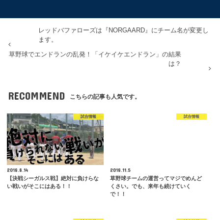
レッドバファローズは『NORGAARD』にチーム名が変更し
ます。
草野球でエンドランの乱発！「イケイケエンドラン」の結果
は？
RECOMMEND
こちらの記事も人気です。
試合情報
試合情報
2018.8.14
2018.11.5
【決戦シーガルス戦】絶対に負けらな
草野球チームの運営ってマジでめんど
い戦いがそこにはある！！
くさい。でも、来年も続けていく
で！！