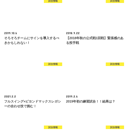
試合情報
試合情報
2019.10.6
2018.9.22
そろそろチームにサインを導入するべ
【2018年秋の公式戦1回戦】緊張感のあ
きかもしれない！
る投手戦
試合情報
試合情報
2021.2.2
2019.2.6
フルスイング×ビヨンドマックスレガシ
2019年初の練習試合！！結果は？
ーの合わせ技で挑む！
試合情報
試合情報