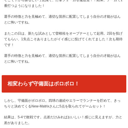
番打つようになりました！
選手の特徴と力を見極めて、適切な箇所に配置してしまう自分の才能がほん
とに怖いですね。
またこの日は、新たな試みとして曽根桂をオープナーとして起用。2回を投げ
てもらい、1失点こそありましたがイイ感じに投げてくれてました！次も期待
です！
選手の特徴と力を見極めて、適切な箇所に配置してしまう自分の才能がほん
とに怖いですね。
相変わらず守備面はボロボロ！
しかし、守備面がボロボロ。四球の連続やエラーでランナーを貯めて、きっ
ちりと決めてくるNew-Matrixさんに5点を取られてゲームセット！
結果は、5-4で敗戦です。点差だけみればおいしい！感じに見えますが、力と
差がありました。