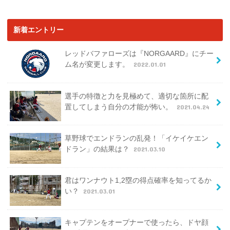
新着エントリー
レッドバファローズは『NORGAARD』にチー
ム名が変更します。
2022.01.01
選手の特徴と力を見極めて、適切な箇所に配
置してしまう自分の才能が怖い。
2021.04.24
草野球でエンドランの乱発！「イケイケエン
ドラン」の結果は？
2021.03.10
君はワンナウト1,2塁の得点確率を知ってるか
い？
2021.03.01
キャプテンをオープナーで使ったら、ドヤ顔