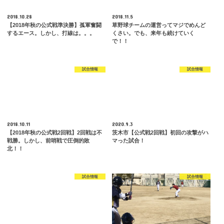
2018.10.28
2018.11.5
【2018年秋の公式戦準決勝】孤軍奮闘
草野球チームの運営ってマジでめんど
するエース。しかし、打線は。。。
くさい。でも、来年も続けていく
で！！
試合情報
試合情報
2018.10.11
2020.9.3
【2018年秋の公式戦2回戦】2回戦は不
茨木市【公式戦2回戦】初回の攻撃がハ
戦勝。しかし、前哨戦で圧倒的敗
マった試合！
北！！
試合情報
試合情報