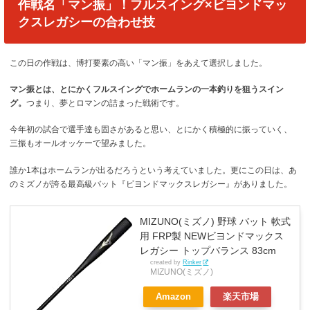
作戦名「マン振」！フルスイング×ビヨンドマッ
クスレガシーの合わせ技
この日の作戦は、博打要素の高い「マン振」をあえて選択しました。
マン振とは、とにかくフルスイングでホームランの一本釣りを狙うスイン
グ。
つまり、夢とロマンの詰まった戦術です。
今年初の試合で選手達も固さがあると思い、とにかく積極的に振っていく、
三振もオールオッケーで望みました。
誰か1本はホームランが出るだろうという考えていました。更にこの日は、あ
のミズノが誇る最高級バット『ビヨンドマックスレガシー』がありました。
MIZUNO(ミズノ) 野球 バット 軟式
用 FRP製 NEWビヨンドマックス
レガシー トップバランス 83cm
created by
Rinker
MIZUNO(ミズノ)
Amazon
楽天市場