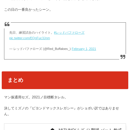
この日の一番良かったシーン。
先日、練習試合のハイライト。
#レッドバファローズ
pic.twitter.com/EQnFuc3Jnm
— レッドバファローズ (@Red_Buffaloes_)
February 1, 2021
まとめ
マン振通用セズ。2021ノ目標断タレル。
決してミズノの『ビヨンドマックスレガシー』がショボい訳ではありませ
ん。
MIZUNO(ミズノ) 野球 バット 軟式