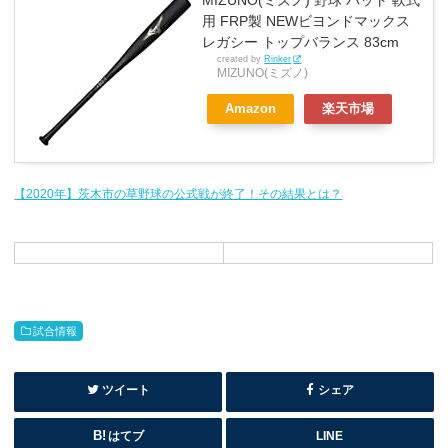
用 FRP製 NEWビヨンドマックス
レガシー トップバランス 83cm
created by
Rinker
MIZUNO(ミズノ)
Amazon
楽天市場
【2020年】茨木市の草野球の公式戦が終了！その結果とは？
試合情報
ツイート
シェア
はてブ
LINE