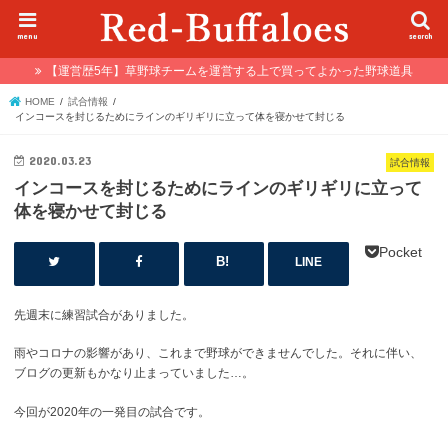
menu
search
【運営歴5年】草野球チームを運営する上で買ってよかった野球道具
HOME
試合情報
インコースを封じるためにラインのギリギリに立って体を寝かせて封じる
2020.03.23
試合情報
インコースを封じるためにラインのギリギリに立って
体を寝かせて封じる
Pocket
LINE
先週末に練習試合がありました。
雨やコロナの影響があり、これまで野球ができませんでした。それに伴い、
ブログの更新もかなり止まっていました…。
今回が2020年の一発目の試合です。