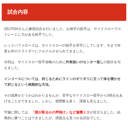
試合内容
SELFISHさんと練習試合を行いました。お相手の投手は、サイドスローでス
トレートに力がある投手でした。
レッドバファローズは、サイドスローの投手を苦手にしています。今まで何
度も外のスライダーにクルクルさせられてきました。
今回は、サイドスロー投手攻略のために
外角狙いのセンター返し
の指示を与
えました。
インコースについては、封じるためにラインのギリギリに立って体を寝かせ
て封じるという画期的な方法。
その成果かどうかはわかりませんが、苦手なサイドスロー投手から5得点をあ
げることができました。しかし、残塁数も多く、課題も見えました。
守備に関しては、
「誰が取るかの声掛け」など連携ミス
が目立ちました。結
果的に勝つことはできましたが、課題点も見つかる試合でした。