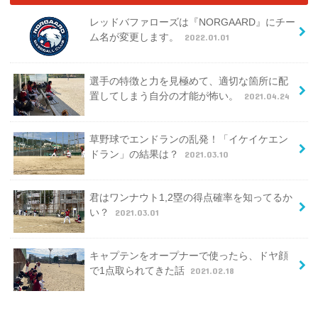
レッドバファローズは『NORGAARD』にチー
ム名が変更します。
2022.01.01
選手の特徴と力を見極めて、適切な箇所に配
置してしまう自分の才能が怖い。
2021.04.24
草野球でエンドランの乱発！「イケイケエン
ドラン」の結果は？
2021.03.10
君はワンナウト1,2塁の得点確率を知ってるか
い？
2021.03.01
キャプテンをオープナーで使ったら、ドヤ顔
で1点取られてきた話
2021.02.18