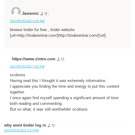
Javiernic
より:
2021年5月14日 4:25 AM
browse tinder for free , tinder website
[url=http://tinderentrar.com/]http://tinderentrar.com/[/url]
https://www.zintro.com
より:
2021年5月15日 7:52 PM
scoliosis
Having read this I thought it was extremely informative.
I appreciate you finding the time and energy to put this content
together.
I once again find myself spending a significant amount of time
both reading and commenting.
But so what, it was still worthwhile! scoliosis
why wont tinder log in
より:
2021年5月16日 4:57 PM