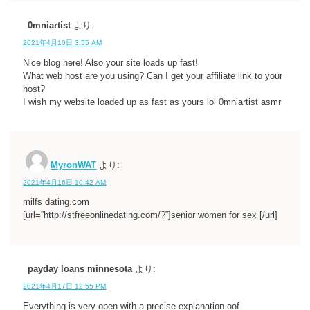
0mniartist
より:
2021年4月10日 3:55 AM
Nice blog here! Also your site loads up fast!
What web host are you using? Can I get your affiliate link to your
host?
I wish my website loaded up as fast as yours lol 0mniartist asmr
MyronWAT
より:
2021年4月16日 10:42 AM
milfs dating.com
[url=”http://stfreeonlinedating.com/?”]senior women for sex [/url]
payday loans minnesota
より:
2021年4月17日 12:55 PM
Еverything is very open with a precise explanation oof