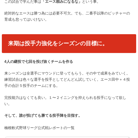
この試合で学んだ事は
「エース頼みになるな」
という事。
絶対的なエースは勝つ為には必要不可欠。でも、二番手以降のピッチャーの
育成も怠ってはいけない。
来期は投手力強化をシーズンの目標に。
4人の継投で七回を投げ抜くチームを作る
来シーズンは全選手にマウンドに登ってもらう。その中で成果をみていく。
練習試合は色々な選手を投手としてどんどん試していく。エース田中＋４投
手の合計５投手のチームにする。
完投能力はなくても良い。１〜２イニングを抑えられる投手になって欲し
い。
そして、誰が投げても勝てる投手陣を目指す。
楠根軟式野球リーグ公式戦レポートの一覧