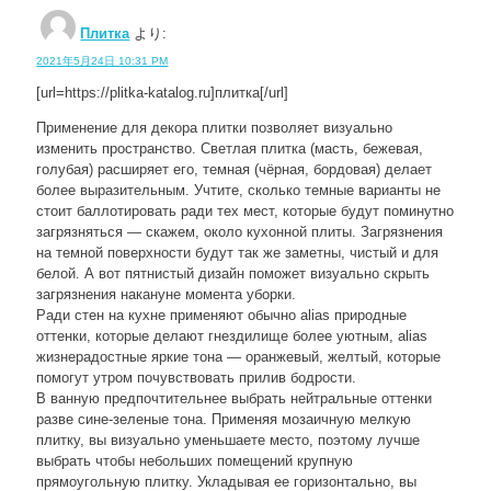
Плитка
より:
2021年5月24日 10:31 PM
[url=https://plitka-katalog.ru]плитка[/url]
Применение для декора плитки позволяет визуально
изменить пространство. Светлая плитка (масть, бежевая,
голубая) расширяет его, темная (чёрная, бордовая) делает
более выразительным. Учтите, сколько темные варианты не
стоит баллотировать ради тех мест, которые будут поминутно
загрязняться — скажем, около кухонной плиты. Загрязнения
на темной поверхности будут так же заметны, чистый и для
белой. А вот пятнистый дизайн поможет визуально скрыть
загрязнения накануне момента уборки.
Ради стен на кухне применяют обычно alias природные
оттенки, которые делают гнездилище более уютным, alias
жизнерадостные яркие тона — оранжевый, желтый, которые
помогут утром почувствовать прилив бодрости.
В ванную предпочтительнее выбрать нейтральные оттенки
разве сине-зеленые тона. Применяя мозаичную мелкую
плитку, вы визуально уменьшаете место, поэтому лучше
выбрать чтобы небольших помещений крупную
прямоугольную плитку. Укладывая ее горизонтально, вы