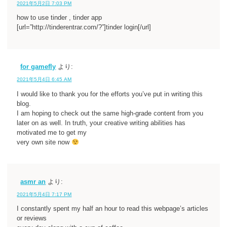
2021年5月2日 7:03 PM
how to use tinder , tinder app
[url=”http://tinderentrar.com/?”]tinder login[/url]
for gamefly
より:
2021年5月4日 6:45 AM
I would like to thank you for the efforts you’ve put in writing this
blog.
I am hoping to check out the same high-grade content from you
later on as well. In truth, your creative writing abilities has
motivated me to get my
very own site now
asmr an
より:
2021年5月4日 7:17 PM
I constantly spent my half an hour to read this webpage’s articles
or reviews