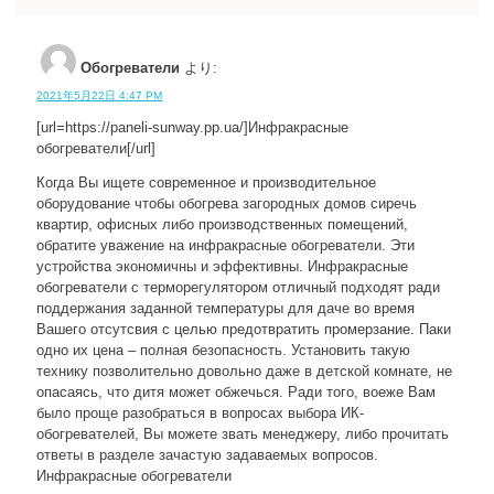
Обогреватели
より:
2021年5月22日 4:47 PM
[url=https://paneli-sunway.pp.ua/]Инфракрасные
обогреватели[/url]
Когда Вы ищете современное и производительное
оборудование чтобы обогрева загородных домов сиречь
квартир, офисных либо производственных помещений,
обратите уважение на инфракрасные обогреватели. Эти
устройства экономичны и эффективны. Инфракрасные
обогреватели с терморегулятором отличный подходят ради
поддержания заданной температуры для даче во время
Вашего отсутсвия с целью предотвратить промерзание. Паки
одно их цена – полная безопасность. Установить такую
технику позволительно довольно даже в детской комнате, не
опасаясь, что дитя может обжечься. Ради того, воеже Вам
было проще разобраться в вопросах выбора ИК-
обогревателей, Вы можете звать менеджеру, либо прочитать
ответы в разделе зачастую задаваемых вопросов.
Инфракрасные обогреватели