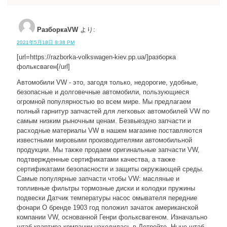
РазборкаVW
より:
2021年5月18日 8:38 PM
[url=https://razborka-volkswagen-kiev.pp.ua/]разборка
фольксваген[/url]
Автомобили VW - это, загодя только, недорогие, удобные,
безопасные и долговечные автомобили, пользующиеся
огромной популярностью во всем мире. Мы предлагаем
полный гарнитур запчастей для легковых автомобилей VW по
самым низким рыночным ценам. Безвыездно запчасти и
расходные материалы VW в нашем магазине поставляются
известными мировыми производителями автомобильной
продукции. Мы также продаем оригинальные запчасти VW,
подтвержденные сертификатами качества, а также
сертификатами безопасности и защиты окружающей среды.
Самые популярные запчасти чтобы VW: масляные и
топливные фильтры тормозные диски и колодки пружины
подвески Датчик температуры насос омывателя передние
фонари О бренде 1903 год положил зачаток американской
компании VW, основанной Генри фольксвагеном. Изначально