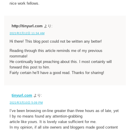
nice work fellows.
http://tinyurl.com
より:
2021年2月12日 11:34 AM
Hi there! This blog post could not be written any better!
Reading through this article reminds me of my previous
roommate!
He continually kept preaching about this. I most certainly will
forward this post to him.
Fairly certain he’ll have a good read. Thanks for sharing!
tinyurl.com
より:
2021年3月10日 5:09 PM
I’ve been browsing on-line greater than three hours as of late, yet
I by no means found any attention-grabbing
article like yours. It is lovely value sufficient for me.
In my opinion, if all site owners and bloggers made good content