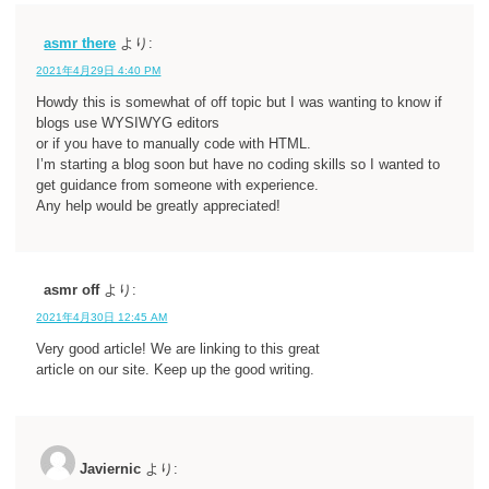
asmr there
より:
2021年4月29日 4:40 PM
Howdy this is somewhat of off topic but I was wanting to know if
blogs use WYSIWYG editors
or if you have to manually code with HTML.
I’m starting a blog soon but have no coding skills so I wanted to
get guidance from someone with experience.
Any help would be greatly appreciated!
asmr off
より:
2021年4月30日 12:45 AM
Very good article! We are linking to this great
article on our site. Keep up the good writing.
Javiernic
より: