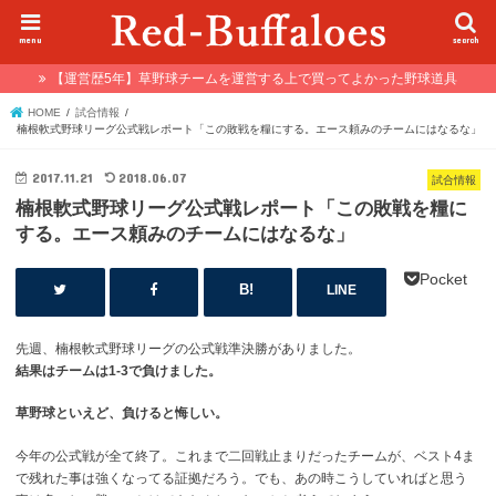
menu
search
【運営歴5年】草野球チームを運営する上で買ってよかった野球道具
HOME
試合情報
楠根軟式野球リーグ公式戦レポート「この敗戦を糧にする。エース頼みのチームにはなるな」
2017.11.21
2018.06.07
試合情報
楠根軟式野球リーグ公式戦レポート「この敗戦を糧に
する。エース頼みのチームにはなるな」
Pocket
LINE
先週、楠根軟式野球リーグの公式戦準決勝がありました。
結果はチームは1-3で負けました。
草野球といえど、負けると悔しい。
今年の公式戦が全て終了。これまで二回戦止まりだったチームが、ベスト4ま
で残れた事は強くなってる証拠だろう。でも、あの時こうしていればと思う