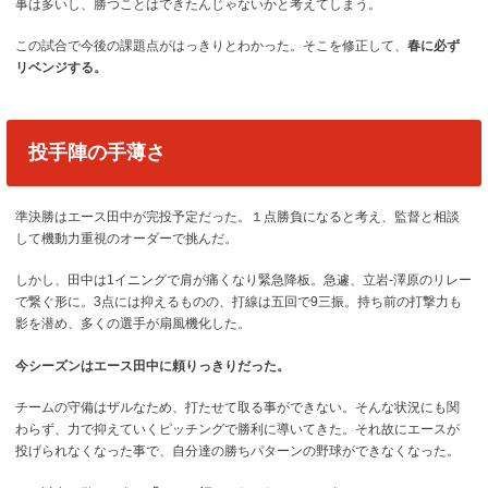
事は多いし、勝つことはできたんじゃないかと考えてしまう。
この試合で今後の課題点がはっきりとわかった。そこを修正して、
春に必ず
リベンジする。
投手陣の手薄さ
準決勝はエース田中が完投予定だった。１点勝負になると考え、監督と相談
して機動力重視のオーダーで挑んだ。
しかし、田中は1イニングで肩が痛くなり緊急降板。急遽、立岩-澤原のリレー
で繋ぐ形に。3点には抑えるものの、打線は五回で9三振。持ち前の打撃力も
影を潜め、多くの選手が扇風機化した。
今シーズンはエース田中に頼りっきりだった。
チームの守備はザルなため、打たせて取る事ができない。そんな状況にも関
わらず、力で抑えていくピッチングで勝利に導いてきた。それ故にエースが
投げられなくなった事で、自分達の勝ちパターンの野球ができなくなった。