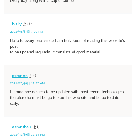
every day along with a cup of coffee.
bit.ly
より:
2021年5月7日 7:00 PM
Hello to every one, since I am truly keen of reading this website’s
post
to be updated regularly. It consists of good material.
asmr on
より:
2021年5月8日 11:25 AM
If some one desires to be updated with most recent technologies
therefore he must be go to see this web site and be up to date
daily.
asmr their
より:
2021年5月9日 12:14 PM