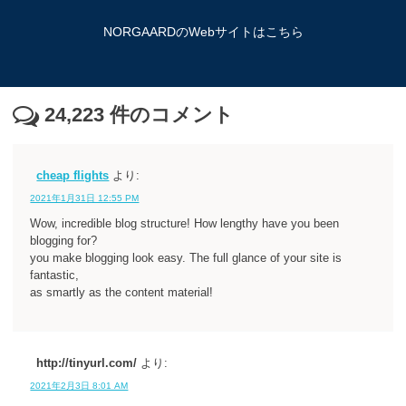
NORGAARDのWebサイトはこちら
24,223
件のコメント
cheap flights
より:
2021年1月31日 12:55 PM
Wow, incredible blog structure! How lengthy have you been
blogging for?
you make blogging look easy. The full glance of your site is
fantastic,
as smartly as the content material!
http://tinyurl.com/
より:
2021年2月3日 8:01 AM