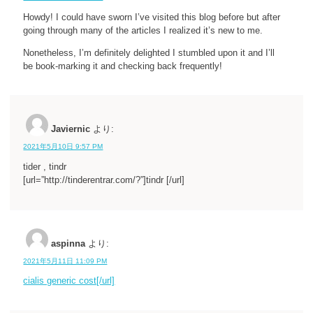
Howdy! I could have sworn I’ve visited this blog before but after
going through many of the articles I realized it’s new to me.
Nonetheless, I’m definitely delighted I stumbled upon it and I’ll
be book-marking it and checking back frequently!
Javiernic
より:
2021年5月10日 9:57 PM
tider , tindr
[url=”http://tinderentrar.com/?”]tindr [/url]
aspinna
より:
2021年5月11日 11:09 PM
cialis generic cost[/url]