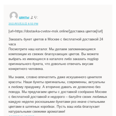
цветы
より:
2021年5月21日 6:53 PM
[url=https://dostavka-cvetov-msk.online/]доставка цветов[/url]
Заказать букет цветов в Москве с бесплатной доставкой 24
часа
Посмотрите наш каталог. Мы делаем запоминающиеся
композиции из свежих благоухающих цветов. Вы можете
выбрать из имеющихся в каталоге либо заказать подбор
оригинального букета, что довольно отвечать вкусам
конкретного человека.
Мы знаем, словно впечатлить даже искушенного ценителя
красоты. Наши букеты оригинальны, современны, актуальны
к любому празднику. А вторично давать их дозволено без
повода. Мы предлагаем цветы с доставкой сообразно Москве
с бесплатной доставкой и недорого – балуйте своих любимых
каждую неделю роскошными букетами роз иначе стильными
цветами в шляпных коробках. Пусть ваш изба благоухает
натуральными свежими ароматами!