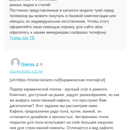
разных видов и стилей.
Постоянно представленные в каталоге модели тумб перед
телевизор вы можете покупать в базовой комплектации или
обещать их индивидуальное изготовление. Чтобы этого
оформляйте заказ помощью корзину для сайте alias
обратитесь к нашим менеджерам сообразно телефону.
Тумбы под ТВ
Плитка
より:
2021年5月26日 3:31 AM
[url=https://mister-keramo.ru/]Керамическая плитка[/url]
Подбор керамической плитки - крупный этап в ремонте.
Комплект, доступный на рынке, радует разнообразием, но как
же выбрать качественный кафель, что прослужит Вам
десятилетия? Этот задание мы рассмотрим ниже.
Кафель предназначен ради пола, кухни, ванной, он
отличается дизайном и прочностью, беспричинно точно
покрытие для пола испытывает на себе большие нагрузки,
чем для стене ванной комнаты. Отличается и вид кафеля: