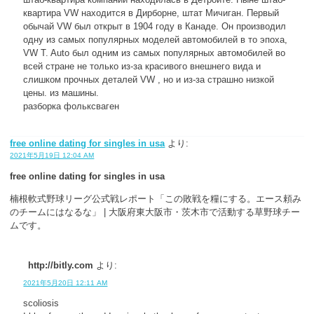
штаб-квартира компании находилась в Детройте. Ныне штаб-
квартира VW находится в Дирборне, штат Мичиган. Первый
обычай VW был открыт в 1904 году в Канаде. Он производил
одну из самых популярных моделей автомобилей в то эпоха,
VW T. Auto был одним из самых популярных автомобилей во
всей стране не только из-за красивого внешнего вида и
слишком прочных деталей VW , но и из-за страшно низкой
цены. из машины.
разборка фольксваген
free online dating for singles in usa
より:
2021年5月19日 12:04 AM
free online dating for singles in usa
楠根軟式野球リーグ公式戦レポート「この敗戦を糧にする。エース頼み
のチームにはなるな」 | 大阪府東大阪市・茨木市で活動する草野球チー
ムです。
http://bitly.com
より:
2021年5月20日 12:11 AM
scoliosis