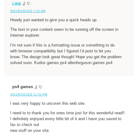
j.mp
より:
2021年3月16日 7:13 AM
Howdy just wanted to give you a quick heads up.
The text in your content seem to be running off the screen in
Internet explorer.
I’m not sure if this is a formatting issue or something to do
with browser compatibility but I figured I’d post to let you
know. The design look great though! Hope you get the problem
solved soon. Kudos games ps4 allenferguson games ps4
ps4 games
より:
2021年3月18日 11:51 PM
I was very happy to uncover this web site.
I need to to thank you for ones time just for this wonderful read!!
I definitely enjoyed every little bit of it and I have you saved to
fav to check out
new stuff on your site.