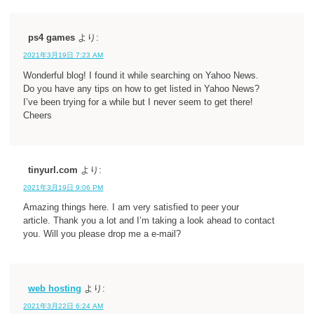
ps4 games
より:
2021年3月19日 7:23 AM
Wonderful blog! I found it while searching on Yahoo News.
Do you have any tips on how to get listed in Yahoo News?
I’ve been trying for a while but I never seem to get there!
Cheers
tinyurl.com
より:
2021年3月19日 9:06 PM
Amazing things here. I am very satisfied to peer your
article. Thank you a lot and I’m taking a look ahead to contact
you. Will you please drop me a e-mail?
web hosting
より:
2021年3月22日 6:24 AM