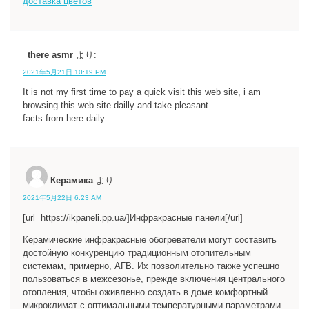
доставка цветов
there asmr
より:
2021年5月21日 10:19 PM
It is not my first time to pay a quick visit this web site, i am
browsing this web site dailly and take pleasant
facts from here daily.
Керамика
より:
2021年5月22日 6:23 AM
[url=https://ikpaneli.pp.ua/]Инфракрасные панели[/url]
Керамические инфракрасные обогреватели могут составить
достойную конкуренцию традиционным отопительным
системам, примерно, АГВ. Их позволительно также успешно
пользоваться в межсезонье, прежде включения центрального
отопления, чтобы оживленно создать в доме комфортный
микроклимат с оптимальными температурными параметрами.