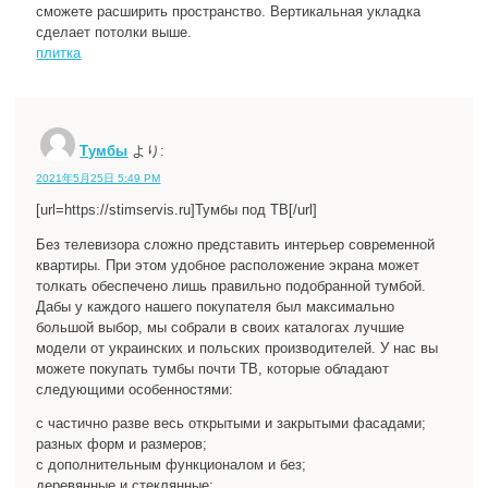
сможете расширить пространство. Вертикальная укладка
сделает потолки выше.
плитка
Тумбы
より:
2021年5月25日 5:49 PM
[url=https://stimservis.ru]Тумбы под ТВ[/url]
Без телевизора сложно представить интерьер современной
квартиры. При этом удобное расположение экрана может
толкать обеспечено лишь правильно подобранной тумбой.
Дабы у каждого нашего покупателя был максимально
большой выбор, мы собрали в своих каталогах лучшие
модели от украинских и польских производителей. У нас вы
можете покупать тумбы почти ТВ, которые обладают
следующими особенностями:
с частично разве весь открытыми и закрытыми фасадами;
разных форм и размеров;
с дополнительным функционалом и без;
деревянные и стеклянные;