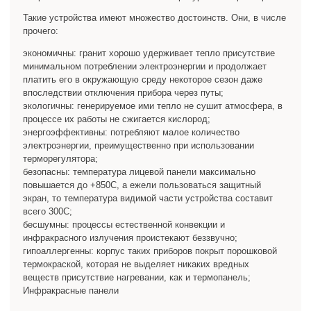
Такие устройства имеют множество достоинств. Они, в числе
прочего:
экономичны: гранит хорошо удерживает тепло присутствие
минимальном потреблении электроэнергии и продолжает
платить его в окружающую среду некоторое сезон даже
впоследствии отключения прибора через путы;
экологичны: генерируемое ими тепло не сушит атмосфера, в
процессе их работы не сжигается кислород;
энергоэффективны: потребляют малое количество
электроэнергии, преимущественно при использовании
терморегулятора;
безопасны: температура лицевой панели максимально
повышается до +850С, а ежели пользоваться защитный
экран, то температура видимой части устройства составит
всего 300С;
бесшумны: процессы естественной конвекции и
инфракрасного излучения проистекают беззвучно;
гипоаллергенны: корпус таких приборов покрыт порошковой
термокраской, которая не выделяет никаких вредных
веществ присутствие нагревании, как и термопанель;
Инфракрасные панели