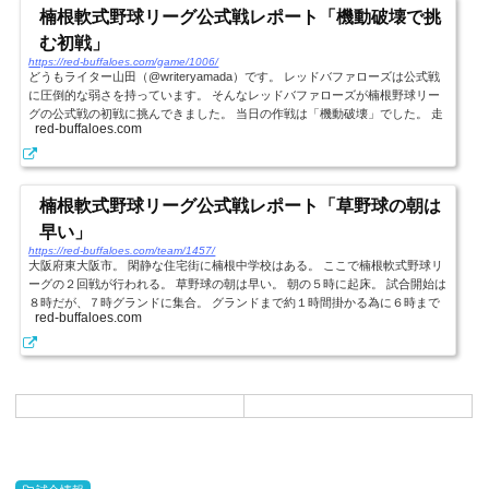
楠根軟式野球リーグ公式戦レポート「機動破壊で挑
む初戦」
https://red-buffaloes.com/game/1006/
どうもライター山田（@writeryamada）です。 レッドバファローズは公式戦
に圧倒的な弱さを持っています。 そんなレッドバファローズが楠根野球リー
グの公式戦の初戦に挑んできました。 当日の作戦は「機動破壊」でした。 走
red-buffaloes.com
れる選手を中心にオーダー組みました。 サインは必ず初球盗塁のみです。 し
かし、これが失敗でした。 蓋を開けてみれば牽制で３人が刺されまし
た。。。 結局盗塁も０で終わりました。 相手ピッチャーが非常に牽制がうま
かった。 投球の間の取り方、牽制のスピード共にテクニックを持っている技
楠根軟式野球リーグ公式戦レポート「草野球の朝は
巧派...
早い」
https://red-buffaloes.com/team/1457/
大阪府東大阪市。 閑静な住宅街に楠根中学校はある。 ここで楠根軟式野球リ
ーグの２回戦が行われる。 草野球の朝は早い。 朝の５時に起床。 試合開始は
８時だが、７時グランドに集合。 グランドまで約１時間掛かる為に６時まで
red-buffaloes.com
に家を出る準備を行う。 今日の天気はあいにくの雨。 パラパラと降ってお
り、試合ができるかは６時の段階では判断できない。 運営側からも中止の連
絡はないため、とりあえずグランドに向かう。 向かう途中で中止の連絡がく
る可能性はあったが、もし試合があれば不戦敗になるため現場へ移動。 7:00
グラン...