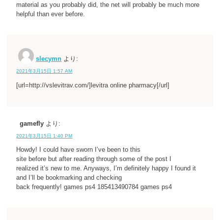
material as you probably did, the net will probably be much more
helpful than ever before.
slecymn
より:
2021年3月15日 1:57 AM
[url=http://vslevitrav.com/]levitra online pharmacy[/url]
gamefly
より:
2021年3月15日 1:40 PM
Howdy! I could have sworn I’ve been to this
site before but after reading through some of the post I
realized it’s new to me. Anyways, I’m definitely happy I found it
and I’ll be bookmarking and checking
back frequently! games ps4 185413490784 games ps4