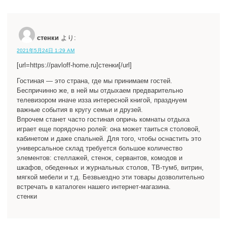
стенки
より:
2021年5月24日 1:29 AM
[url=https://pavloff-home.ru]стенки[/url]
Гостиная — это страна, где мы принимаем гостей.
Беспричинно же, в ней мы отдыхаем предварительно
телевизором иначе изза интересной книгой, празднуем
важные события в кругу семьи и друзей.
Впрочем станет часто гостиная опричь комнаты отдыха
играет еще порядочно ролей: она может таиться столовой,
кабинетом и даже спальней. Для того, чтобы оснастить это
универсальное склад требуется большое количество
элементов: стеллажей, стенок, сервантов, комодов и
шкафов, обеденных и журнальных столов, ТВ-тумб, витрин,
мягкой мебели и т.д. Безвыездно эти товары дозволительно
встречать в каталоген нашего интернет-магазина.
стенки