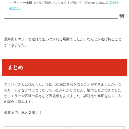
— ライター山田［左投げ転向プロジェクト始動中］ (@writeryamada)
2018年
4月29日
最終回もエラーと連打で追いつかれる展開でしたが、なんとか逃げ切ること
ができました。
まとめ
グランツさんは強かった。今回は初回に６点を取ることができましたが、こ
のリードがなければどうなっていたかわかりません。勝つことはできました
が、エラーや四球の多さなど課題点もありました。課題点の修正をして、次
の試合に臨みます。
優勝まで、あと２勝！！