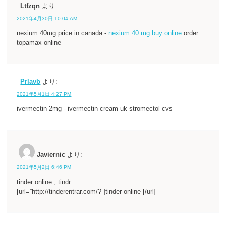
Ltfzqn
より:
2021年4月30日 10:04 AM
nexium 40mg price in canada -
nexium 40 mg buy online
order
topamax online
Prlavb
より:
2021年5月1日 4:27 PM
ivermectin 2mg - ivermectin cream uk stromectol cvs
Javiernic
より:
2021年5月2日 6:46 PM
tinder online , tindr
[url=”http://tinderentrar.com/?”]tinder online [/url]