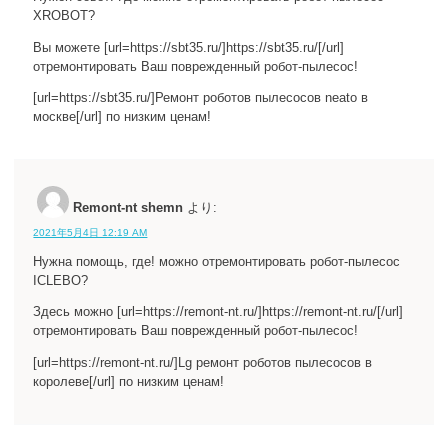
XROBOT?
Вы можете [url=https://sbt35.ru/]https://sbt35.ru/[/url]
отремонтировать Ваш поврежденный робот-пылесос!
[url=https://sbt35.ru/]Ремонт роботов пылесосов neato в
москве[/url] по низким ценам!
Remont-nt shemn
より:
2021年5月4日 12:19 AM
Нужна помощь, где! можно отремонтировать робот-пылесос
ICLEBO?
Здесь можно [url=https://remont-nt.ru/]https://remont-nt.ru/[/url]
отремонтировать Ваш поврежденный робот-пылесос!
[url=https://remont-nt.ru/]Lg ремонт роботов пылесосов в
королеве[/url] по низким ценам!