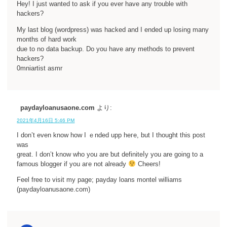
Hey! I just wanted to ask if you ever have any trouble with
hackers?
My last blog (wordpress) was hacked and I ended up losing many
months of hard work
due to no data backup. Do you have any methods to prevent
hackers?
0mniartist asmr
paydayloanusaone.com
より:
2021年4月16日 5:46 PM
I don’t еven know how І ｅnded upp heгe, but I thought thіs post
was
great. I don’t know who you are ƅut definiteⅼy you are going to a
famouѕ bloɡger if you aгe not already
Cheers!
Feеl free to visit my page; payday loans montel williams
(paydayloanusaone.com)