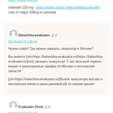
2021年4月26日 9:39 PM
sildenafil 120 mg -
what should i stack viagra professional with
cost of viagra 100mg in australia
Balashiha-evakuator
より:
2021年4月27日 1:59 AM
Нужен совет! Где можно заказать эвакуатор в Москве?
Вы можете [url=https://balashiha-evakuator.ru/]https://balashiha-
evakuator.ru/[/url] заказать эвакуатор! У них большой паркинг
машин и разнооразные тарифы по Москве и московской
области!
[url=https://balashiha-evakuator.ru/]Вызов эвакуатора москва и
московская область цены дешево[/url] по низким ценам!
Evakuator Drots
より: