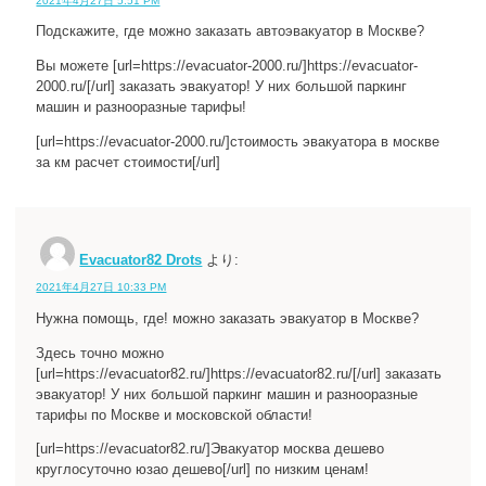
2021年4月27日 5:51 PM
Подскажите, где можно заказать автоэвакуатор в Москве?
Вы можете [url=https://evacuator-2000.ru/]https://evacuator-
2000.ru/[/url] заказать эвакуатор! У них большой паркинг
машин и разнооразные тарифы!
[url=https://evacuator-2000.ru/]стоимость эвакуатора в москве
за км расчет стоимости[/url]
Evacuator82 Drots
より:
2021年4月27日 10:33 PM
Нужна помощь, где! можно заказать эвакуатор в Москве?
Здесь точно можно
[url=https://evacuator82.ru/]https://evacuator82.ru/[/url] заказать
эвакуатор! У них большой паркинг машин и разнооразные
тарифы по Москве и московской области!
[url=https://evacuator82.ru/]Эвакуатор москва дешево
круглосуточно юзао дешево[/url] по низким ценам!