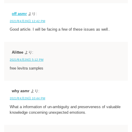
off asmr
より:
2021年4月29日 12:42 PM
Good article. I will be facing a few of these issues as well..
Alittee
より:
2021年4月29日 5:12 PM
free levitra samples
why asmr
より:
2021年4月29日 10:44 PM
What a information of un-ambiguity and preserveness of valuable
knowledge concerning unexpected emotions.