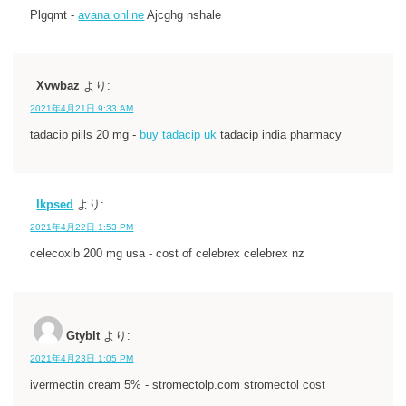
Plgqmt -
avana online
Ajcghg nshale
Xvwbaz
より:
2021年4月21日 9:33 AM
tadacip pills 20 mg -
buy tadacip uk
tadacip india pharmacy
Ikpsed
より:
2021年4月22日 1:53 PM
celecoxib 200 mg usa - cost of celebrex celebrex nz
Gtyblt
より:
2021年4月23日 1:05 PM
ivermectin cream 5% - stromectolp.com stromectol cost