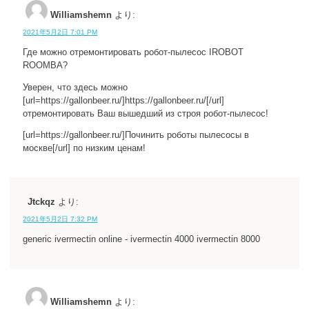
Williamshemn
より:
2021年5月2日 7:01 PM
Где можно отремонтировать робот-пылесос IROBOT
ROOMBA?
Уверен, что здесь можно
[url=https://gallonbeer.ru/]https://gallonbeer.ru/[/url]
отремонтировать Ваш вышедший из строя робот-пылесос!
[url=https://gallonbeer.ru/]Починить роботы пылесосы в
москве[/url] по низким ценам!
Jtckqz
より:
2021年5月2日 7:32 PM
generic ivermectin online - ivermectin 4000 ivermectin 8000
Williamshemn
より: