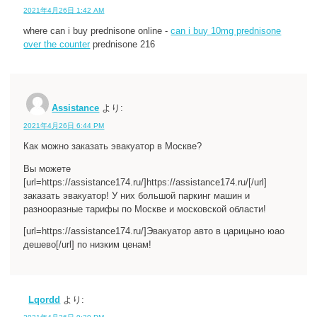
2021年4月26日 1:42 AM
where can i buy prednisone online -
can i buy 10mg prednisone
over the counter
prednisone 216
Assistance
より:
2021年4月26日 6:44 PM
Как можно заказать эвакуатор в Москве?
Вы можете
[url=https://assistance174.ru/]https://assistance174.ru/[/url]
заказать эвакуатор! У них большой паркинг машин и
разнооразные тарифы по Москве и московской области!
[url=https://assistance174.ru/]Эвакуатор авто в царицыно юао
дешево[/url] по низким ценам!
Lqordd
より: