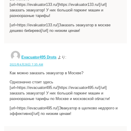
[url=https://evakuator133.ru/]https://evakuator133.ru/[/url]
заказать эвакуатор! У них большой паркинг машин и
разнооразные тарифы!
[url=https://evakuator133.ru/]Заказать эвакуатор в москве
дешево бибирево[/url] по низким ценам!
Evacuator495 Drots
より:
2021年4月28日 7:35 AM
Как можно заказать эвакуатор в Москве?
Однозначно стоит здесь
[url=https://evacuator495.ru/]https://evacuator495.ru/[/url]
заказать эвакуатор! У них большой паркинг машин и
разнооразные тарифы по Москве и московской области!
[url=https://evacuator495.ru/]Эвакуатор в щелково недорого и
эффективно[/url] по низким ценам!