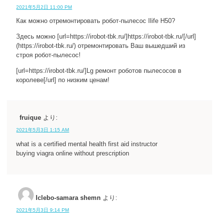
2021年5月2日 11:00 PM
Как можно отремонтировать робот-пылесос Ilife H50?
Здесь можно [url=https://irobot-tbk.ru/]https://irobot-tbk.ru/[/url]
(https://irobot-tbk.ru/) отремонтировать Ваш вышедший из
строя робот-пылесос!
[url=https://irobot-tbk.ru/]Lg ремонт роботов пылесосов в
королеве[/url] по низким ценам!
fruique
より:
2021年5月3日 1:15 AM
what is a certified mental health first aid instructor
buying viagra online without prescription
Iclebo-samara shemn
より:
2021年5月3日 9:14 PM