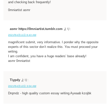
and checking back frequently!
0mniartist asmr
asmr https://0mniartist.tumblr.com
より:
2021年4月11日 8:43 AM
magnificent submit, very informative. I ponder why the opposite
experts of this sector don’t realize this. You must proceed your
writing.
I am confident, you have a huge readers’ base already!
asmr 0mniartist
Tiypdy
より:
2021年4月12日 3:04 AM
Drqmdz - high quality custom essay writing Ayeaab kzojbk