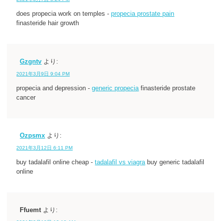
does propecia work on temples -
propecia prostate pain
finasteride hair growth
Gzgntv
より:
2021年3月9日 9:04 PM
propecia and depression -
generic propecia
finasteride prostate
cancer
Ozpsmx
より:
2021年3月12日 6:11 PM
buy tadalafil online cheap -
tadalafil vs viagra
buy generic tadalafil
online
Ffuemt
より: