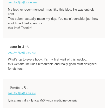
2021年4月28日 12:38 PM
My brother recommended I may like this blog. He was entirely
right.
This submit actually made my day. You cann’t consider just how
a lot time I had spent for
this info! Thanks!
asmr in
より:
2021年4月29日 7:00 AM
What’s up to every body, it’s my first visit of this weblog;
this website includes remarkable and really good stuff designed
for visitors.
Swsjja
より:
2021年4月29日 9:58 AM
lyrica australia - lyrica 750 lyrica medicine generic