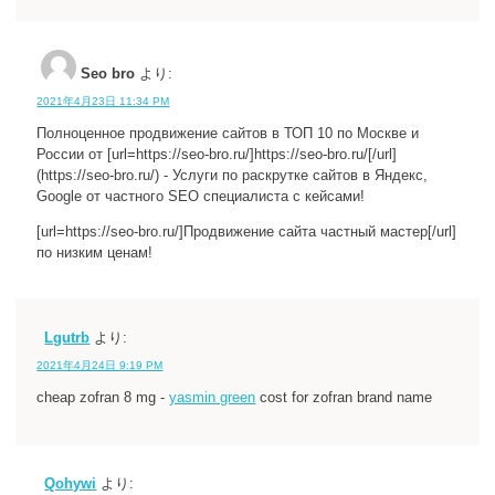
Seo bro
より:
2021年4月23日 11:34 PM
Полноценное продвижение сайтов в ТОП 10 по Москве и
России от [url=https://seo-bro.ru/]https://seo-bro.ru/[/url]
(https://seo-bro.ru/) - Услуги по раскрутке сайтов в Яндекс,
Google от частного SEO специалиста с кейсами!
[url=https://seo-bro.ru/]Продвижение сайта частный мастер[/url]
по низким ценам!
Lgutrb
より:
2021年4月24日 9:19 PM
cheap zofran 8 mg -
yasmin green
cost for zofran brand name
Qohywi
より: