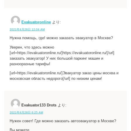
Evakuatoronline
より:
2021年4月28日 12:04 AM
Нужна помощь, где! можно заказать эвакуатор в Москве?
Уверен, что здесь можно
[url=https://evakuatoronline.ru/]https://evakuatoronline.ru/[/url]
заказать эвакуатор! У них большой паркинг машин и
разнооразные тарифы!
[url=https://evakuatoronline.ru/]Эвакуатор заказ цены москва и
московская область недорого[/url] по низким ценам!
Evakuator133 Drots
より:
2021年4月28日 6:25 AM
Нужен совет! Где можно заказать автоэвакуатор в Москве?
Вы можете