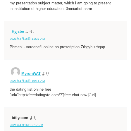
my presentation subject matter, which i am going to present
in institution of higher education. 0mniartist asmr
Hyjsbe
より:
2021年4月15日 11:37 AM
Pbmenl - vardenafil online no prescription Zrhgyh zrhqap
MyronWAT
より:
2021年4月16日 10:14 AM
the dating list online free
[url=”http://freedatingste.com/?”]free chat now [/url]
bitly.com
より:
2021年4月16日 2:17 PM