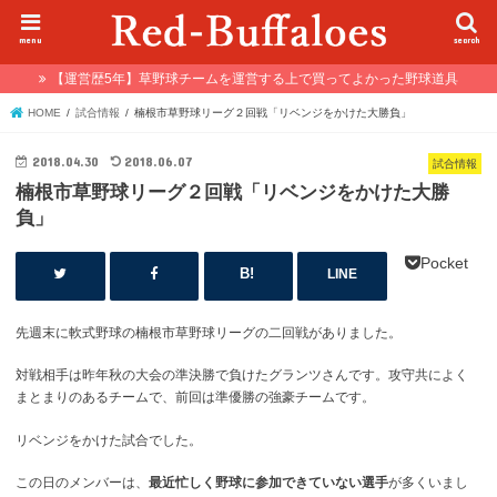
menu
search
【運営歴5年】草野球チームを運営する上で買ってよかった野球道具
HOME
試合情報
楠根市草野球リーグ２回戦「リベンジをかけた大勝負」
2018.04.30
2018.06.07
試合情報
楠根市草野球リーグ２回戦「リベンジをかけた大勝
負」
Pocket
LINE
先週末に軟式野球の楠根市草野球リーグの二回戦がありました。
対戦相手は昨年秋の大会の準決勝で負けたグランツさんです。攻守共によく
まとまりのあるチームで、前回は準優勝の強豪チームです。
リベンジをかけた試合でした。
この日のメンバーは、
最近忙しく野球に参加できていない選手
が多くいまし