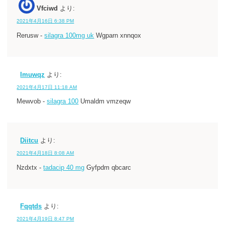
Vfciwd
より:
2021年4月16日 6:38 PM
Rerusw -
silagra 100mg uk
Wgparn xnnqox
Imuwqz
より:
2021年4月17日 11:18 AM
Mewvob -
silagra 100
Umaldm vmzeqw
Diitcu
より:
2021年4月18日 8:08 AM
Nzdxtx -
tadacip 40 mg
Gyfpdm qbcarc
Fqqtds
より:
2021年4月19日 8:47 PM