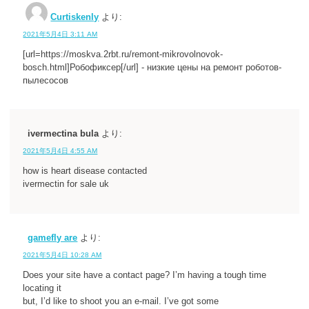
Curtiskenly
より:
2021年5月4日 3:11 AM
[url=https://moskva.2rbt.ru/remont-mikrovolnovok-
bosch.html]Робофиксер[/url] - низкие цены на ремонт роботов-
пылесосов
ivermectina bula
より:
2021年5月4日 4:55 AM
how is heart disease contacted
ivermectin for sale uk
gamefly are
より:
2021年5月4日 10:28 AM
Does your site have a contact page? I’m having a tough time
locating it
but, I’d like to shoot you an e-mail. I’ve got some