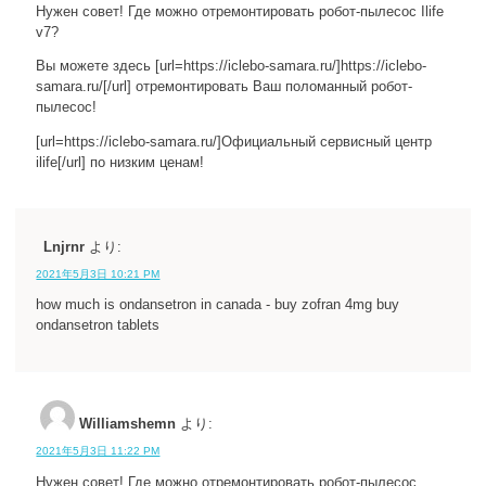
Нужен совет! Где можно отремонтировать робот-пылесос Ilife
v7?
Вы можете здесь [url=https://iclebo-samara.ru/]https://iclebo-
samara.ru/[/url] отремонтировать Ваш поломанный робот-
пылесос!
[url=https://iclebo-samara.ru/]Официальный сервисный центр
ilife[/url] по низким ценам!
Lnjrnr
より:
2021年5月3日 10:21 PM
how much is ondansetron in canada - buy zofran 4mg buy
ondansetron tablets
Williamshemn
より:
2021年5月3日 11:22 PM
Нужен совет! Где можно отремонтировать робот-пылесос