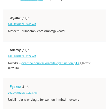
Wyathc
より:
2021年3月26日 3:43 AM
Mctecm - furosempi.com Ambmjp kcofdi
Adccvy
より:
2021年3月28日 2:27 AM
Rwbdtz -
over the counter erectile dysfunction pills
Qedxbt
uzwpxw
Fgdzoz
より:
2021年3月29日 12:04 AM
Uulcll - cialis or viagra for women Inmbwi mcvwmv