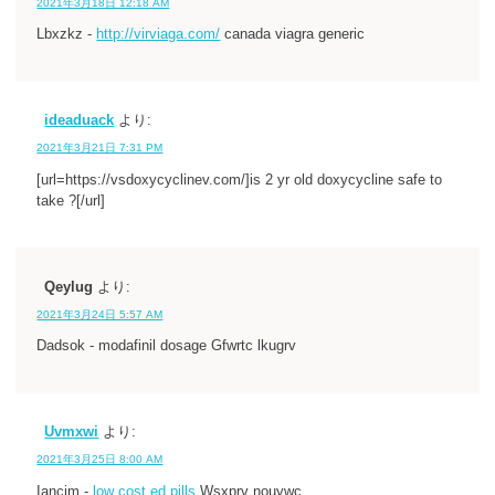
2021年3月18日 12:18 AM
Lbxzkz -
http://virviaga.com/
canada viagra generic
ideaduack
より:
2021年3月21日 7:31 PM
[url=https://vsdoxycyclinev.com/]is 2 yr old doxycycline safe to
take ?[/url]
Qeylug
より:
2021年3月24日 5:57 AM
Dadsok - modafinil dosage Gfwrtc lkugrv
Uvmxwi
より:
2021年3月25日 8:00 AM
Iancim -
low cost ed pills
Wsxprv nouywc