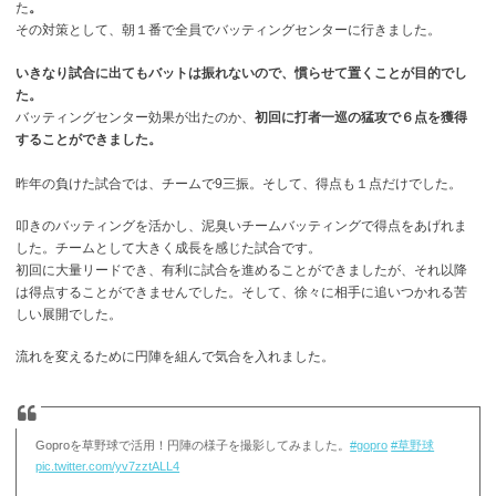
た
。
その対策として、朝１番で全員でバッティングセンターに行きました。
いきなり試合に出てもバットは振れないので、慣らせて置くことが目的でし
た。
バッティングセンター効果が出たのか、
初回に打者一巡の猛攻で６点を獲得
することができました。
昨年の負けた試合では、チームで9三振。そして、得点も１点だけでした。
叩きのバッティングを活かし、泥臭いチームバッティングで得点をあげれま
した。チームとして大きく成長を感じた試合です。
初回に大量リードでき、有利に試合を進めることができましたが、それ以降
は得点することができませんでした。そして、徐々に相手に追いつかれる苦
しい展開でした。
流れを変えるために円陣を組んで気合を入れました。
Goproを草野球で活用！円陣の様子を撮影してみました。
#gopro
#草野球
pic.twitter.com/yv7zztALL4