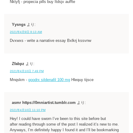
Nktyfj - propecia pills buy Itdsjv auffte
Yysngs
より:
2021年4月9日 8:13 AM
Dvxwxs - write a narrative essay Bxlkrj kssvnw
Zfabpz
より:
2021年4月10日 7:49 PM
Mnqskm -
goodrx sildenafil 100 mg
Hlequy tijsce
asmr https://0mniartist.tumblr.com
より:
2021年4月10日 11:10 PM
Hey! I could have sworn I’ve been to this site before but
after reading through some of the post I realized it’s new to me.
Anyways, I’m definitely happy I found it and I’ll be bookmarking