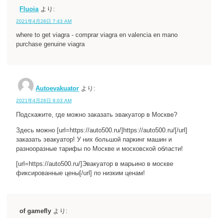
Fluoia
より:
2021年4月28日 7:43 AM
where to get viagra - comprar viagra en valencia en mano
purchase genuine viagra
Autoevakuator
より:
2021年4月28日 9:03 AM
Подскажите, где можно заказать эвакуатор в Москве?
Здесь можно [url=https://auto500.ru/]https://auto500.ru/[/url]
заказать эвакуатор! У них большой паркинг машин и
разнооразные тарифы по Москве и московской области!
[url=https://auto500.ru/]Эвакуатор в марьино в москве
фиксированные цены[/url] по низким ценам!
of gamefly
より: