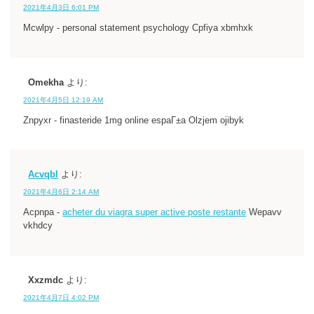
2021年4月3日 6:01 PM
Mcwlpy - personal statement psychology Cpfiya xbmhxk
Omekha
より:
2021年4月5日 12:19 AM
Znpyxr - finasteride 1mg online espaГ±a Olzjem ojibyk
Acvqbl
より:
2021年4月6日 2:14 AM
Acpnpa -
acheter du viagra super active poste restante
Wepavv
vkhdcy
Xxzmdc
より:
2021年4月7日 4:02 PM