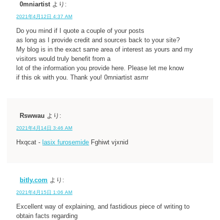
0mniartist
より:
2021年4月12日 4:37 AM
Do you mind if I quote a couple of your posts
as long as I provide credit and sources back to your site?
My blog is in the exact same area of interest as yours and my
visitors would truly benefit from a
lot of the information you provide here. Please let me know
if this ok with you. Thank you! 0mniartist asmr
Rswwau
より:
2021年4月14日 3:46 AM
Hxqcat -
lasix furosemide
Fghiwt vjxnid
bitly.com
より:
2021年4月15日 1:06 AM
Excellent way of explaining, and fastidious piece of writing to
obtain facts regarding