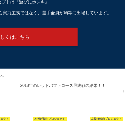
セプトは『遊びにホンキ』
ら実力主義ではなく、選手全員が均等に出場しています。
しくはこちら
へ
2018年のレッドバファローズ最終戦の結果！！
ジェクト
左投げ転向プロジェクト
左投げ転向プロジェクト