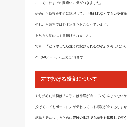
ここでこれまでの間違いに気がつきました。
始めから遠投を中心に練習して、
「投げれなくてもカラダ全
それから練習では必ず遠投をおこなっています。
もちろん初めは全然投げられません。
でも、
「どうやったら遠くに投げられるのか」
を考えながら
今は60メートルほど投げれます。
左で投げる感覚について
やり始めた当初は「左手には神経が通っていなんじゃないか
投げていてもボールに力が伝わっている感覚が全くありませ
感覚を身につけるために
普段の生活でも左手を意識して使う