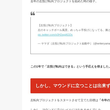
去年の左投げ転向プロジェクトを始めた時の様子。
【左投げ転向プロジェクト】
左のキャッチボール風景。めっちゃ手投げになってる。腕
pic.twitter.com/s0H2wgAGDs
— ヤマダ［左投げ転向プロジェクト始動中］ (@writeryama
この1年で「左投げ転向はできる」という手応えを得ました
しかし、マウンドに立つことは出来
左転向プロジェクトをスタートさせて立てた目標は
「今年の
しかし、マウンドに立つレベルにはなれませんでした。