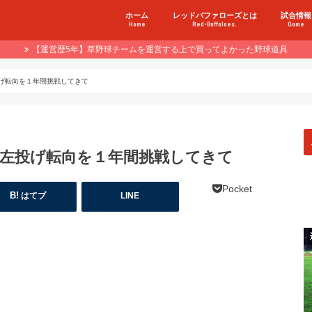
ホーム
レッドバファローズとは
試合情報
Home
Red-Buffaloes.
Game
【運営歴5年】草野球チームを運営する上で買ってよかった野球道具
げ転向を１年間挑戦してきて
 左投げ転向を１年間挑戦してきて
Pocket
はてブ
LINE