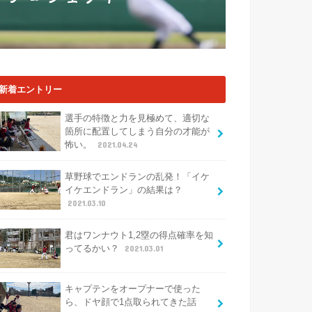
新着エントリー
選手の特徴と力を見極めて、適切な
箇所に配置してしまう自分の才能が
怖い。
2021.04.24
草野球でエンドランの乱発！「イケ
イケエンドラン」の結果は？
2021.03.10
君はワンナウト1,2塁の得点確率を知
ってるかい？
2021.03.01
キャプテンをオープナーで使った
ら、ドヤ顔で1点取られてきた話