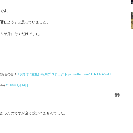
です。
習しよう
」と思っていました。
ムが身に付くだけでした。
習あるのみ！
#草野球
#左投げ転向プロジェクト
pic.twitter.com/UTRT1OrVuM
da)
2018年1月14日
あったのですが全く投げれませんでした。