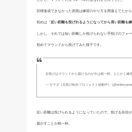
目標達成できなかった原因は練習のやり方を間違えてたから
初めは「
近い距離を投げれるようになってから長い距離を練
しかし、それでは短い距離しか投げられない手投げのフォー
初めてマウンドから投げてみた様子です。
左投げはマウンドから届けるのが今は精一杯。とにかく練
— ヤマダ［左投げ転向プロジェクト始動中］ (@writeryama
近い距離は投げられるようになっていたので、投げる自信が
届かすことが精一杯。