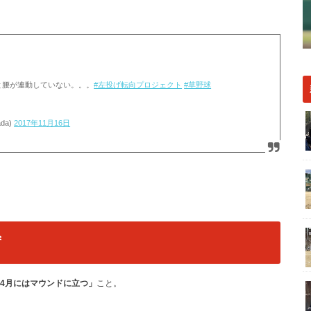
と腰が連動していない。。。
#左投げ転向プロジェクト
#草野球
da)
2017年11月16日
。
ず
4月にはマウンドに立つ」
こと。