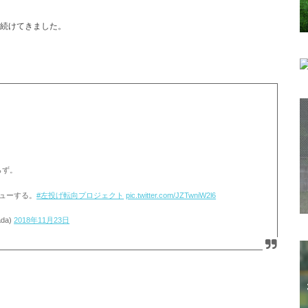
続けてきました。
らず。
ューする。
#左投げ転向プロジェクト
pic.twitter.com/JZTwniW2l6
da)
2018年11月23日