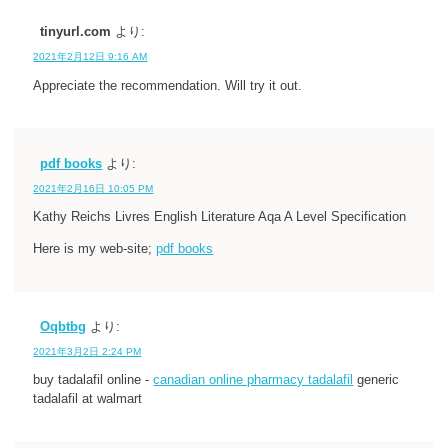
tinyurl.com
より:
2021年2月12日 9:16 AM
Appreciate the recommendation. Will try it out.
pdf books
より:
2021年2月16日 10:05 PM
Kathy Reichs Livres English Literature Aqa A Level Specification
Here is my web-site;
pdf books
Oqbtbg
より:
2021年3月2日 2:24 PM
buy tadalafil online -
canadian online pharmacy tadalafil
generic
tadalafil at walmart