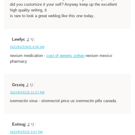
did you customize it your self? Anyway keep up the excellent
high quality writing, it
is rare to look a great weblog like this one today..
Lewfyc
より:
2021年4月30日 6:08 AM
nexium medication -
cost of generic zofran
nexium mexico
pharmacy
Grzxiq
より:
2021年5月1日 12:27 PM
ivermectin virus - stromectol price us ivermectin pills canada
Eolmqj
より:
2021年5月2日 3:07 PM