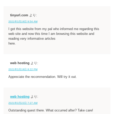
tinyurl.com
より:
2021年3月19日 9:54 AM
I got this website from my pal who informed me regarding this
web site and now this time I am browsing this website and
reading very informative articles
here.
web hosting
より:
2021年3月19日 8:22 PM
Appreciate the recommendation. Will try it out.
web hosting
より:
2021年3月22日 7:27 AM
Outstanding quest there. What occurred after? Take care!