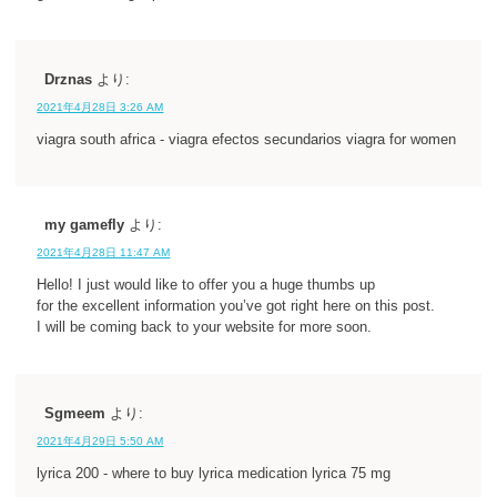
Drznas
より:
2021年4月28日 3:26 AM
viagra south africa - viagra efectos secundarios viagra for women
my gamefly
より:
2021年4月28日 11:47 AM
Hello! I just would like to offer you a huge thumbs up
for the excellent information you’ve got right here on this post.
I will be coming back to your website for more soon.
Sgmeem
より:
2021年4月29日 5:50 AM
lyrica 200 - where to buy lyrica medication lyrica 75 mg