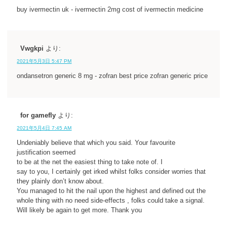
buy ivermectin uk - ivermectin 2mg cost of ivermectin medicine
Vwgkpi
より:
2021年5月3日 5:47 PM
ondansetron generic 8 mg - zofran best price zofran generic price
for gamefly
より:
2021年5月4日 7:45 AM
Undeniably believe that which you said. Your favourite
justification seemed
to be at the net the easiest thing to take note of. I
say to you, I certainly get irked whilst folks consider worries that
they plainly don’t know about.
You managed to hit the nail upon the highest and defined out the
whole thing with no need side-effects , folks could take a signal.
Will likely be again to get more. Thank you