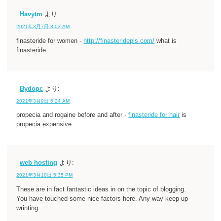
Havytm
より:
2021年3月7日 8:03 AM
finasteride for women -
http://finasteridepls.com/
what is
finasteride
Bydopc
より:
2021年3月9日 5:24 AM
propecia and rogaine before and after -
finasteride for hair
is
propecia expensive
web hosting
より:
2021年3月10日 5:35 PM
These are in fact fantastic ideas in on the topic of blogging.
You have touched some nice factors here. Any way keep up
wrinting.