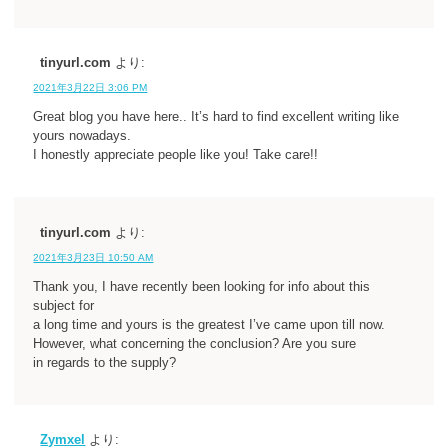
tinyurl.com
より:
2021年3月22日 3:06 PM
Great blog you have here.. It’s hard to find excellent writing like
yours nowadays.
I honestly appreciate people like you! Take care!!
tinyurl.com
より:
2021年3月23日 10:50 AM
Thank you, I have recently been looking for info about this
subject for
a long time and yours is the greatest I’ve came upon till now.
However, what concerning the conclusion? Are you sure
in regards to the supply?
Zymxel
より: