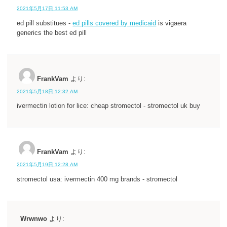
2021年5月17日 11:53 AM
ed pill substitues -
ed pills covered by medicaid
is vigaera
generics the best ed pill
FrankVam
より:
2021年5月18日 12:32 AM
ivermectin lotion for lice: cheap stromectol - stromectol uk buy
FrankVam
より:
2021年5月19日 12:28 AM
stromectol usa: ivermectin 400 mg brands - stromectol
Wrwnwo
より: