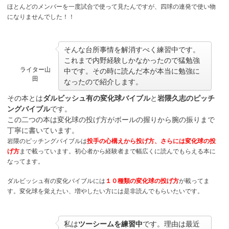
ほとんどのメンバーを一度試合で使って見たんですが、四球の連発で使い物
になりませんでした！！
そんな台所事情を解消すべく練習中です。
これまで内野経験しかなかったので猛勉強
ライター山
中です。その時に読んだ本が本当に勉強に
田
なったので紹介します。
その本とは
ダルビッシュ有の変化球バイブル
と
岩隈久志のピッチ
ングバイブル
です。
この二つの本は変化球の投げ方がボールの握りから腕の振りまで
丁寧に書いています。
岩隈のピッチングバイブルは
投手の心構えから投げ方、さらには変化球の投
げ方
まで載っています。初心者から経験者まで幅広くに読んでもらえる本に
なってます。
ダルビッシュ有の変化バイブルには
１０種類の変化球の投げ方
が載ってま
す。変化球を覚えたい、増やしたい方には是非読んでもらいたいです。
私は
ツーシームを練習中
です。理由は最近