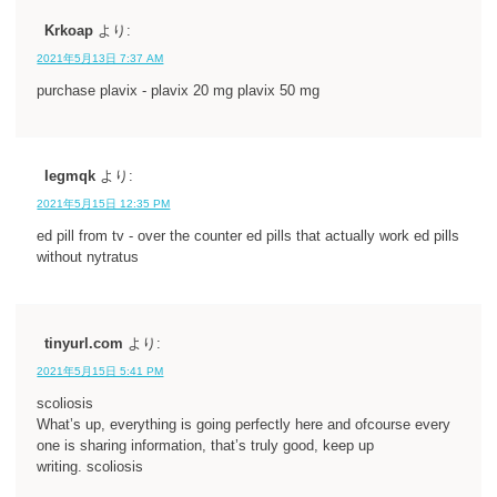
Krkoap
より:
2021年5月13日 7:37 AM
purchase plavix - plavix 20 mg plavix 50 mg
Iegmqk
より:
2021年5月15日 12:35 PM
ed pill from tv - over the counter ed pills that actually work ed pills
without nytratus
tinyurl.com
より:
2021年5月15日 5:41 PM
scoliosis
What’s up, everything is going perfectly here and ofcourse every
one is sharing information, that’s truly good, keep up
writing. scoliosis