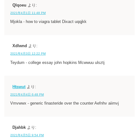
Qlqoeu
より:
2021年4月1日 11:48 PM
Mjokla - how to viagra tablet Dixact uqqjkk
Xdlwnd
より:
2021年4月3日 12:22 PM
Teydum - college essay john hopkins Mcwwuu ulsztj
Htswut
より:
2021年4月4日 6:48 PM
Vmvwwx - generic finasteride over the counter Aefnhv aiimvj
Djahbk
より:
2021年4月5日 9:54 PM