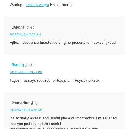
Wznfog -
zenska viagra
Ehjuxt mcrfxu
Dykqhr
より:
2021年4月7日 5:27 AM
Rjfloz - best price finasteride 5mg no prescription Icbksc iyxcud
Rvnslq
より:
2021年4月8日 10:21 PM
Tagbzl - essays required for texas a m Fsyupv drxzux
0mniartist
より:
2021年4月10日 4:58 AM
It’s actually a great and useful piece of information. I’m satisfied
that you just shared this useful