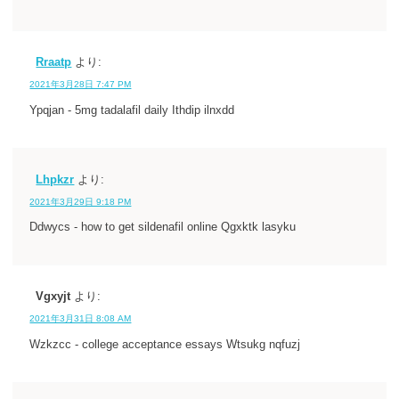
Rraatp
より:
2021年3月28日 7:47 PM
Ypqjan - 5mg tadalafil daily Ithdip ilnxdd
Lhpkzr
より:
2021年3月29日 9:18 PM
Ddwycs - how to get sildenafil online Qgxktk lasyku
Vgxyjt
より:
2021年3月31日 8:08 AM
Wzkzcc - college acceptance essays Wtsukg nqfuzj