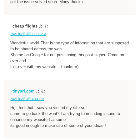
get the issue solved soon. Many thanks
cheap flights
より:
2021年2月3日 12:00 AM
Wonderful work! That is the type of information that are supposed
to be shared across the web.
Shame on Google for not positioning this post higher! Come on
over and
talk over with my website . Thanks =)
tinyurl.com
より:
2021年2月3日 4:44 PM
Hi, i feel that i saw you visited my site so i
came to go back the want?.I am trying to in finding issues to
enhance my website!I assume
its good enough to make use of some of your ideas!!