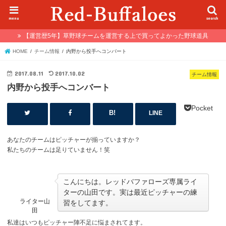
menu
search
【運営歴5年】草野球チームを運営する上で買ってよかった野球道具
HOME
チーム情報
内野から投手へコンバート
2017.08.11
2017.10.02
チーム情報
内野から投手へコンバート
Pocket
LINE
あなたのチームはピッチャーが揃っていますか？
私たちのチームは足りていません！笑
こんにちは。レッドバファローズ専属ライ
ターの山田です。実は最近ピッチャーの練
ライター山
習をしてます。
田
私達はいつもピッチャー陣不足に悩まされてます。