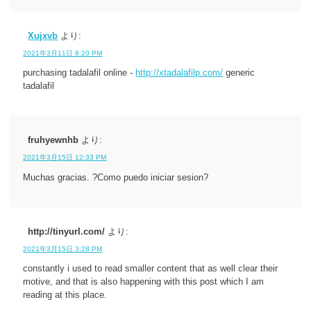
Xujxvb
より:
2021年3月11日 8:20 PM
purchasing tadalafil online -
http://xtadalafilp.com/
generic
tadalafil
fruhyewnhb
より:
2021年3月15日 12:33 PM
Muchas gracias. ?Como puedo iniciar sesion?
http://tinyurl.com/
より:
2021年3月15日 3:28 PM
constantly i used to read smaller content that as well clear their
motive, and that is also happening with this post which I am
reading at this place.