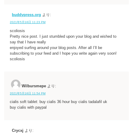
buddypress.org
より:
2021年5月16日 11:23 PM
scoliosis
Pretty nice post. I just stumbled upon your blog and wished to
say that I have really
enjoyed surfing around your blog posts. After all I’ll be
subscribing to your feed and I hope you write again very soon!
scoliosis
Wilbursmepe
より:
2021年5月16日 11:54 PM
cialis soft tablet: buy cialis 36 hour buy cialis tadalafil uk
buy cialis with paypal
Crycxj
より: