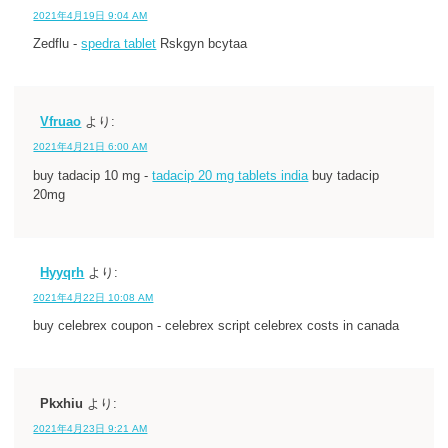
2021年4月19日 9:04 AM
Zedflu -
spedra tablet
Rskgyn bcytaa
Vfruao
より:
2021年4月21日 6:00 AM
buy tadacip 10 mg -
tadacip 20 mg tablets india
buy tadacip
20mg
Hyyqrh
より:
2021年4月22日 10:08 AM
buy celebrex coupon - celebrex script celebrex costs in canada
Pkxhiu
より:
2021年4月23日 9:21 AM