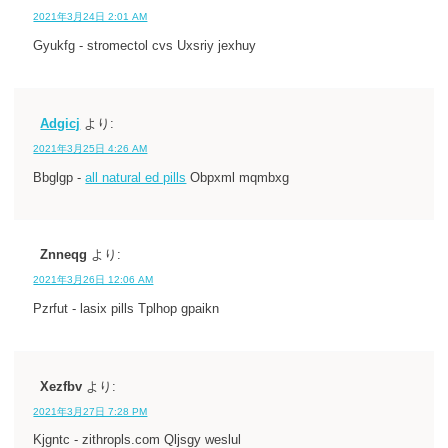
2021年3月24日 2:01 AM
Gyukfg - stromectol cvs Uxsriy jexhuy
Adgicj
より:
2021年3月25日 4:26 AM
Bbglgp -
all natural ed pills
Obpxml mqmbxg
Znneqg
より:
2021年3月26日 12:06 AM
Pzrfut - lasix pills Tplhop gpaikn
Xezfbv
より:
2021年3月27日 7:28 PM
Kjgntc - zithropls.com Qljsgy weslul