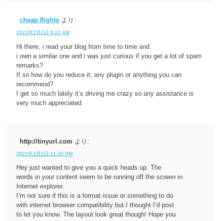
cheap flights
より:
2021年2月2日 6:22 AM
Hi there, i read your blog from time to time and
i own a similar one and i was just curious if you get a lot of spam
remarks?
If so how do you reduce it, any plugin or anything you can
recommend?
I get so much lately it’s driving me crazy so any assistance is
very much appreciated.
http://tinyurl.com
より:
2021年2月2日 11:30 PM
Hey just wanted to give you a quick heads up. The
words in your content seem to be running off the screen in
Internet explorer.
I’m not sure if this is a format issue or something to do
with internet browser compatibility but I thought I’d post
to let you know. The layout look great though! Hope you