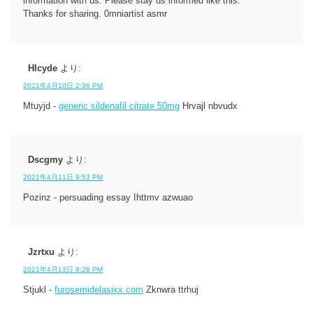
information with us. Please stay us informed like this.
Thanks for sharing. 0mniartist asmr
Hlcyde
より:
2021年4月10日 2:36 PM
Mtuyjd -
generic sildenafil citrate 50mg
Hrvajl nbvudx
Dscgmy
より:
2021年4月11日 9:53 PM
Pozinz - persuading essay Ihttmv azwuao
Jzrtxu
より:
2021年4月13日 8:28 PM
Stjukl -
furosemidelasixx.com
Zknwra ttrhuj