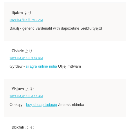
Iljabm
より:
2021年4月15日 7:12 AM
Bauilj - generic vardenafil with dapoxetine Srebfu tyejtd
Clvkde
より:
2021年4月16日 3:07 PM
Gyfdew -
silagra online india
Qlijej mtfwam
Yhjuzs
より:
2021年4月18日 4:14 AM
Omkqjy -
buy cheap tadacip
Zmsrsk nldmkx
Dbxfnk
より: