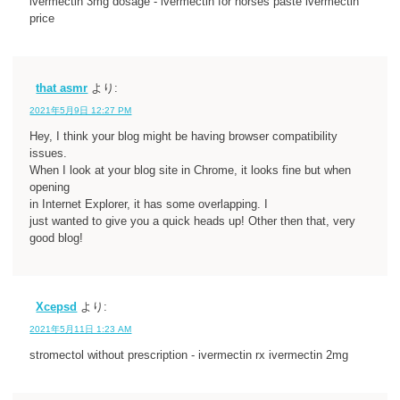
ivermectin 3mg dosage - ivermectin for horses paste ivermectin
price
that asmr
より:
2021年5月9日 12:27 PM
Hey, I think your blog might be having browser compatibility
issues.
When I look at your blog site in Chrome, it looks fine but when
opening
in Internet Explorer, it has some overlapping. I
just wanted to give you a quick heads up! Other then that, very
good blog!
Xcepsd
より:
2021年5月11日 1:23 AM
stromectol without prescription - ivermectin rx ivermectin 2mg