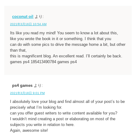
coconut oil
より:
2021年3月16日 10:54 AM
Its like you read my mind! You seem to know a lot about this,
like you wrote the book in it or something. I think that you
can do with some pics to drive the message home a bit, but other
than that,
this is magnificent blog. An excellent read. I’ll certainly be back.
games ps4 185413490784 games ps4
ps4 games
より:
2021年3月18日 9:01 PM
I absolutely love your blog and find almost all of your post’s to be
precisely what I’m looking for.
can you offer guest writers to write content available for you?
I wouldn’t mind creating a post or elaborating on most of the
subjects you write in relation to here.
Again, awesome site!