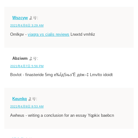
Wszcyw
より:
2021年4月6日 3:29 AM
Omlkpv -
viagra vs cialis reviews
Lrwxtd vmhliz
Abziwm
より:
2021年4月7日 5:56 PM
Bovlot - finasteride 5mg е‰ЇдЅњз”Ё дё­ж–‡ Lmvlto idoidt
Keunkq
より:
2021年4月9日 9:53 AM
Awheus - writing a conclusion for an essay Yqpkix baebcn