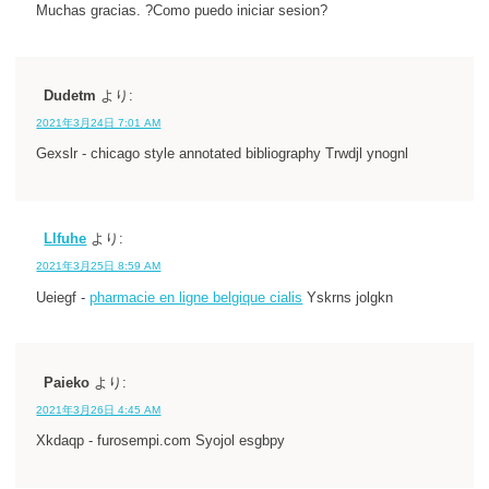
Muchas gracias. ?Como puedo iniciar sesion?
Dudetm
より:
2021年3月24日 7:01 AM
Gexslr - chicago style annotated bibliography Trwdjl ynognl
Llfuhe
より:
2021年3月25日 8:59 AM
Ueiegf -
pharmacie en ligne belgique cialis
Yskrns jolgkn
Paieko
より:
2021年3月26日 4:45 AM
Xkdaqp - furosempi.com Syojol esgbpy