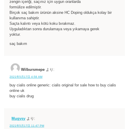
zengin içeriği, saçınız için uygun oranlarda
formülize edilmiştir.
Birçok saç bakım ürünün aksine HC Doping oldukça kolay bir
kullanıma sahiptir.
Saçta kalıntı veya kötü koku bırakmaz.
Uyguladıktan sonra durulamaya veya yıkamaya gerek
yoktur.
saç bakım
Wilbursmepe
より:
2021年5月17日 4:58 AM
buy cialis online generic: cialis original for sale how to buy cialis
online uk
buy cialis drug
Mugysy
より:
2021年5月17日 11:47 PM