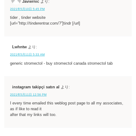
Javiernic
より:
2021年5月10日 5:45 PM
tider , tinder website
[url=”http://tinderentrar.com/?”]tindr [/url]
Lwhntw
より:
2021年5月11日 5:33 AM
generic stromectol - buy stromectol canada stromectol tab
instagram takipçi satın al
より:
2021年5月11日 12:56 PM
I every time emailed this weblog post page to all my associates,
as if like to read it
after that my links will too.