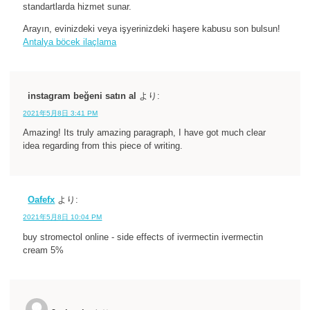
standartlarda hizmet sunar.
Arayın, evinizdeki veya işyerinizdeki haşere kabusu son bulsun!
Antalya böcek ilaçlama
instagram beğeni satın al
より:
2021年5月8日 3:41 PM
Amazing! Its truly amazing paragraph, I have got much clear
idea regarding from this piece of writing.
Oafefx
より:
2021年5月8日 10:04 PM
buy stromectol online - side effects of ivermectin ivermectin
cream 5%