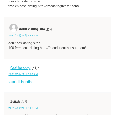
free china dating site
free chinese dating http://freedatingfreetst.com/
Adult dating site
より:
2021年5月21日 4:42 AM
adult sex dating sites
100 free adult dating http://freeadultdatingusus.com/
GazUnceddy
より:
2021年5月21日 5:07 AM
tadalafil in india
Zsjixb
より:
2021年5月21日 2:03 PM