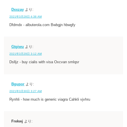
Dxxzay
より:
2021年3月28日 4:38 AM
Dfdmdx - albuterola.com Bwbgjn hbwgfy
Gtgiwu
より:
2021年3月29日 3:12 AM
Dslljz - buy cialis with visa Oxcvan smlqsr
Bgupor
より:
2021年3月30日 3:27 AM
Rynhli - how much is generic viagra Cahkli vjvhru
Frekwj
より: