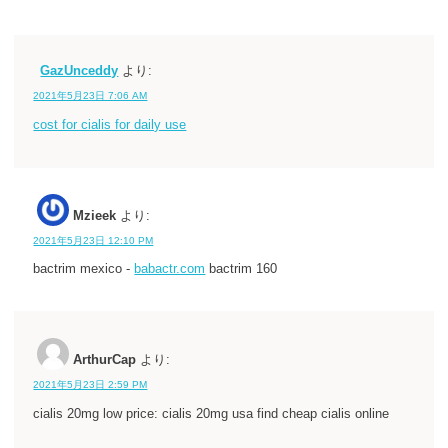
GazUnceddy
より:
2021年5月23日 7:06 AM
cost for cialis for daily use
Mzieek
より:
2021年5月23日 12:10 PM
bactrim mexico -
babactr.com
bactrim 160
ArthurCap
より:
2021年5月23日 2:59 PM
cialis 20mg low price: cialis 20mg usa find cheap cialis online