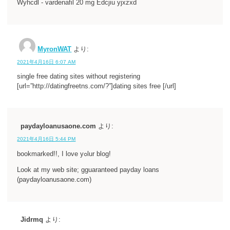
Wyhcdl - vardenafil 20 mg Edcjiu yjxzxd
MyronWAT
より:
2021年4月16日 6:07 AM
single free dating sites without registering
[url=”http://datingfreetns.com/?”]dating sites free [/url]
paydayloanusaone.com
より:
2021年4月16日 5:44 PM
bookmаrked!!, I love yߋlur blog!
Look at my web sitе; gguaranteed payday loans
(paydayloanusaone.com)
Jidrmq
より: