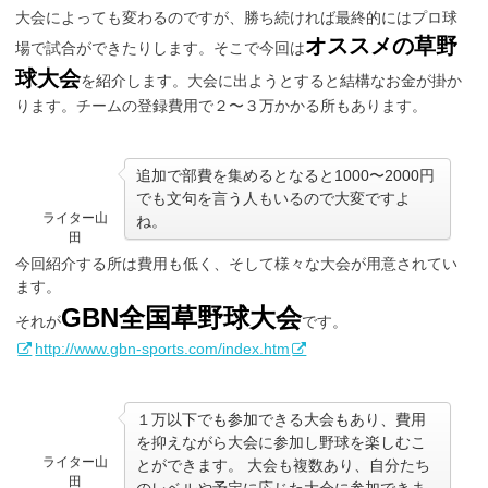
大会によっても変わるのですが、勝ち続ければ最終的にはプロ球
オススメの草野
場で試合ができたりします。そこで今回は
球大会
を紹介します。大会に出ようとすると結構なお金が掛か
ります。チームの登録費用で２〜３万かかる所もあります。
追加で部費を集めるとなると1000〜2000円
でも文句を言う人もいるので大変ですよ
ライター山
ね。
田
今回紹介する所は費用も低く、そして様々な大会が用意されてい
ます。
GBN全国草野球大会
それが
です。
http://www.gbn-sports.com/index.htm
１万以下でも参加できる大会もあり、費用
を抑えながら大会に参加し野球を楽しむこ
ライター山
とができます。 大会も複数あり、自分たち
田
のレベルや予定に応じた大会に参加できま