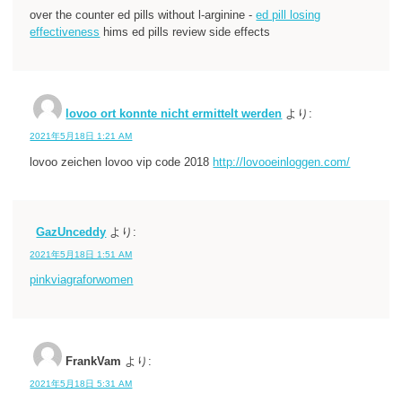
over the counter ed pills without l-arginine -
ed pill losing
effectiveness
hims ed pills review side effects
lovoo ort konnte nicht ermittelt werden
より:
2021年5月18日 1:21 AM
lovoo zeichen lovoo vip code 2018
http://lovooeinloggen.com/
GazUnceddy
より:
2021年5月18日 1:51 AM
pinkviagraforwomen
FrankVam
より:
2021年5月18日 5:31 AM