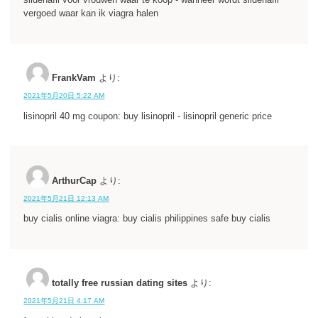
sildenafil voor vrouwen waar te koop - wanneer wordt sildenafil
vergoed waar kan ik viagra halen
FrankVam
より:
2021年5月20日 5:22 AM
lisinopril 40 mg coupon: buy lisinopril - lisinopril generic price
ArthurCap
より:
2021年5月21日 12:13 AM
buy cialis online viagra: buy cialis philippines safe buy cialis
totally free russian dating sites
より:
2021年5月21日 4:17 AM