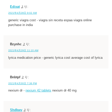
Edixat
より:
2021年4月28日 9:02 AM
generic viagra cost - viagra sin receta espaa viagra online
purchase in india
Bzynhc
より:
2021年4月29日 11:10 AM
lyrica medication price - generic lyrica cost average cost of lyrica
Bnbtpf
より:
2021年4月30日 7:36 PM
nexium dr -
nexium 42 tablets
nexium dr 40 mg
Shdkwv
より: