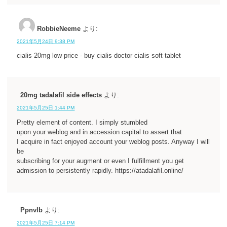
RobbieNeeme
より:
2021年5月24日 9:38 PM
cialis 20mg low price - buy cialis doctor cialis soft tablet
20mg tadalafil side effects
より:
2021年5月25日 1:44 PM
Pretty element of content. I simply stumbled
upon your weblog and in accession capital to assert that
I acquire in fact enjoyed account your weblog posts. Anyway I will
be
subscribing for your augment or even I fulfillment you get
admission to persistently rapidly. https://atadalafil.online/
Ppnvlb
より:
2021年5月25日 7:14 PM