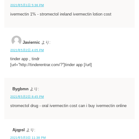
2021年5月1日 5:36 PM
ivermectin 1% - stromectol ireland ivermectin lotion cost
Javiernic
より:
2021年5月2日 4:05 PM
tinder app , tindr
[url=”http://tinderentrar.com/?”]tinder app [/url]
Bygbmn
より:
2021年5月2日 8:45 PM
stromectol drug - oral ivermectin cost can i buy ivermectin online
Ajqpsl
より:
2021年5月3日 11:38 PM