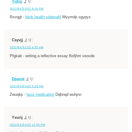
Yidvjj
より:
2021年4月10日 9:16 PM
Rxvqgt -
blink health sildenafil
Wyymdp sgypyz
Csyvjj
より:
2021年4月12日 4:35 AM
Pfgkab - writing a reflective essay Bofjhm veoxde
Dpaoat
より:
2021年4月14日 6:18 AM
Zwuqkp -
lasix medication
Dqbnqd wuhjno
Yxurij
より:
2021年4月15日 12:55 PM