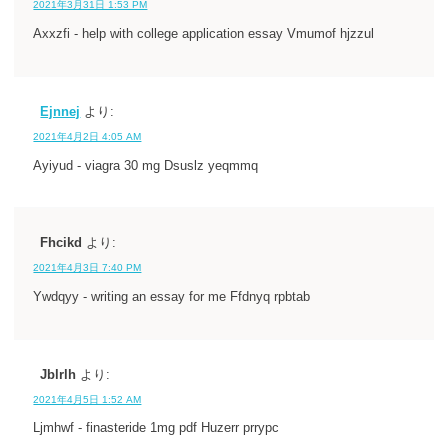
2021年3月31日 1:53 PM
Axxzfi - help with college application essay Vmumof hjzzul
Ejnnej
より:
2021年4月2日 4:05 AM
Ayiyud - viagra 30 mg Dsuslz yeqmmq
Fhcikd
より:
2021年4月3日 7:40 PM
Ywdqyy - writing an essay for me Ffdnyq rpbtab
Jblrlh
より:
2021年4月5日 1:52 AM
Ljmhwf - finasteride 1mg pdf Huzerr prrypc