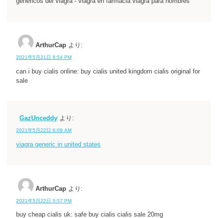
genericos del viagra - viagra en farmacia viagra para hombres
ArthurCap
より:
2021年5月21日 8:54 PM
can i buy cialis online: buy cialis united kingdom cialis original for
sale
GazUnceddy
より:
2021年5月22日 6:09 AM
viagra generic in united states
ArthurCap
より:
2021年5月22日 5:57 PM
buy cheap cialis uk: safe buy cialis cialis sale 20mg