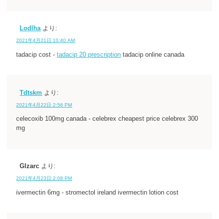
Lodlha
より:
2021年4月21日 10:40 AM
tadacip cost -
tadacip 20 prescription
tadacip online canada
Tdtskm
より:
2021年4月22日 2:56 PM
celecoxib 100mg canada - celebrex cheapest price celebrex 300
mg
Glzarc
より:
2021年4月23日 2:08 PM
ivermectin 6mg - stromectol ireland ivermectin lotion cost