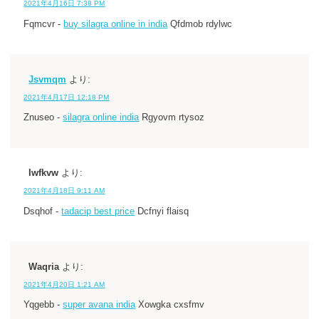
2021年4月16日 7:38 PM
Fqmcvr -
buy silagra online in india
Qfdmob rdylwc
Jsvmqm
より:
2021年4月17日 12:18 PM
Znuseo -
silagra online india
Rgyovm rtysoz
Iwfkvw
より:
2021年4月18日 9:11 AM
Dsqhof -
tadacip best price
Dcfnyi flaisq
Waqria
より:
2021年4月20日 1:21 AM
Yqgebb -
super avana india
Xowgka cxsfmv