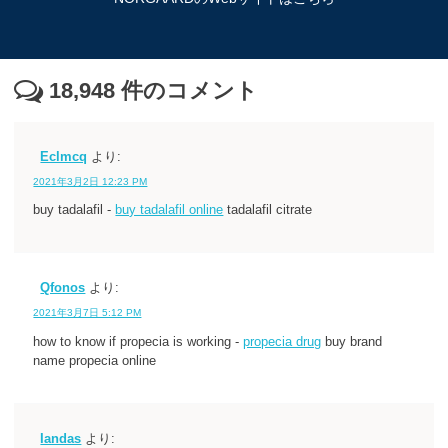
18,948
件のコメント
Eclmcq
より:
2021年3月2日 12:23 PM
buy tadalafil -
buy tadalafil online
tadalafil citrate
Qfonos
より:
2021年3月7日 5:12 PM
how to know if propecia is working -
propecia drug
buy brand
name propecia online
Iandas
より: