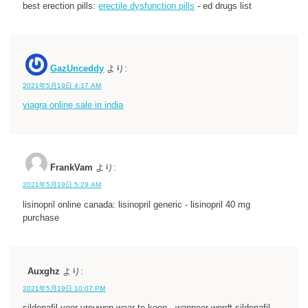
best erection pills:
erectile dysfunction pills
- ed drugs list
GazUnceddy
より:
2021年5月19日 4:17 AM
viagra online sale in india
FrankVam
より:
2021年5月19日 5:29 AM
lisinopril online canada: lisinopril generic - lisinopril 40 mg
purchase
Auxghz
より:
2021年5月19日 10:07 PM