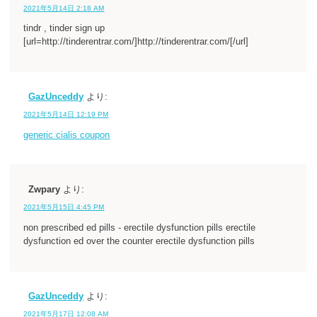
2021年5月14日 2:18 AM
tindr , tinder sign up
[url=http://tinderentrar.com/]http://tinderentrar.com/[/url]
GazUnceddy
より:
2021年5月14日 12:19 PM
generic cialis coupon
Zwpary
より:
2021年5月15日 4:45 PM
non prescribed ed pills - erectile dysfunction pills erectile
dysfunction ed over the counter erectile dysfunction pills
GazUnceddy
より:
2021年5月17日 12:08 AM