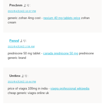
Pmcbnm
より:
2021年4月24日 10:37 PM
generic zofran 4mg cost -
nexium 40 mg tablets price
zofran
cream
Pevvsf
より:
2021年4月26日 2:58 AM
prednisone 50 mg tablet -
canada prednisone 50 mg
prednisone
generic brand
Umtknx
より:
2021年4月26日 10:44 PM
price of viagra 100mg in india -
viagra professional wikipedia
cheap generic viagra online uk