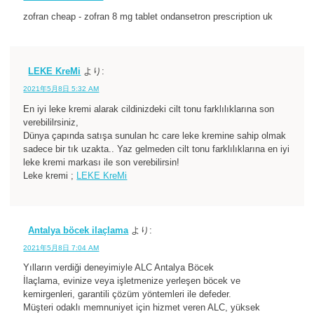
zofran cheap - zofran 8 mg tablet ondansetron prescription uk
LEKE KreMi
より:
2021年5月8日 5:32 AM
En iyi leke kremi alarak cildinizdeki cilt tonu farklılıklarına son
verebililrsiniz,
Dünya çapında satışa sunulan hc care leke kremine sahip olmak
sadece bir tık uzakta.. Yaz gelmeden cilt tonu farklılıklarına en iyi
leke kremi markası ile son verebilirsin!
Leke kremi ;
LEKE KreMi
Antalya böcek ilaçlama
より:
2021年5月8日 7:04 AM
Yılların verdiği deneyimiyle ALC Antalya Böcek
İlaçlama, evinize veya işletmenize yerleşen böcek ve
kemirgenleri, garantili çözüm yöntemleri ile defeder.
Müşteri odaklı memnuniyet için hizmet veren ALC, yüksek