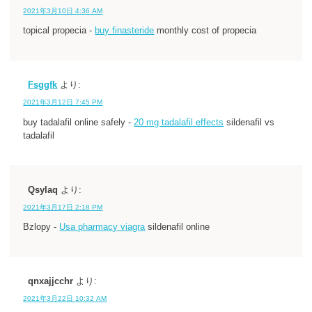
2021年3月10日 4:36 AM
topical propecia -
buy finasteride
monthly cost of propecia
Fsggfk
より:
2021年3月12日 7:45 PM
buy tadalafil online safely -
20 mg tadalafil effects
sildenafil vs
tadalafil
Qsylaq
より:
2021年3月17日 2:18 PM
Bzlopy -
Usa pharmacy viagra
sildenafil online
qnxajjcchr
より:
2021年3月22日 10:32 AM