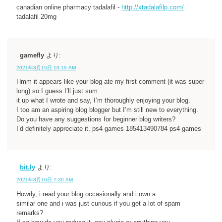
canadian online pharmacy tadalafil -
http://xtadalafilp.com/
tadalafil 20mg
gamefly
より:
2021年3月15日 10:19 AM
Hmm it appears like your blog ate my first comment (it was super
long) so I guess I’ll just sum
it up what I wrote and say, I’m thoroughly enjoying your blog.
I too am an aspiring blog blogger but I’m still new to everything.
Do you have any suggestions for beginner blog writers?
I’d definitely appreciate it. ps4 games 185413490784 ps4 games
bit.ly
より:
2021年3月16日 7:30 AM
Howdy, i read your blog occasionally and i own a
similar one and i was just curious if you get a lot of spam
remarks?