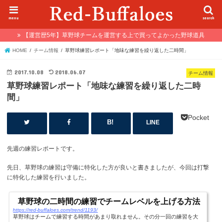
menu
search
【運営歴5年】草野球チームを運営する上で買ってよかった野球道具
HOME
チーム情報
草野球練習レポート「地味な練習を繰り返した二時間」
2017.10.08
2018.06.07
チーム情報
草野球練習レポート「地味な練習を繰り返した二時
間」
Pocket
LINE
先週の練習レポートです。
先日、草野球の練習は守備に特化した方が良いと書きましたが、今回は打撃
に特化した練習を行いました。
草野球の二時間の練習でチームレベルを上げる方法
https://red-buffaloes.com/trend/1193/
草野球はチームで練習する時間があまり取れません。その分一回の練習を大