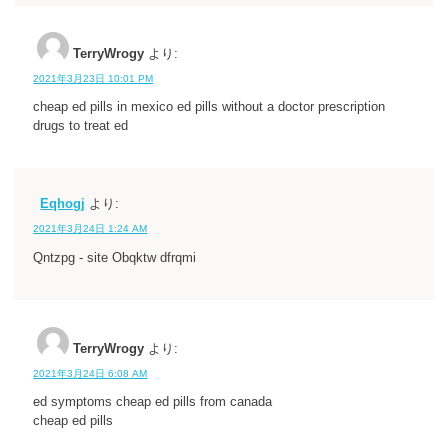
TerryWrogy
より:
2021年3月23日 10:01 PM
cheap ed pills in mexico ed pills without a doctor prescription
drugs to treat ed
Eqhogj
より:
2021年3月24日 1:24 AM
Qntzpg - site Obqktw dfrqmi
TerryWrogy
より:
2021年3月24日 6:08 AM
ed symptoms cheap ed pills from canada
cheap ed pills