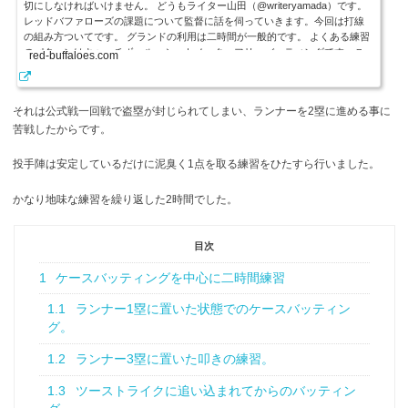
切にしなければいけません。 どうもライター山田（@writeryamada）です。
レッドバファローズの課題について監督に話を伺っていきます。今回は打線
の組み方ついてです。 グランドの利用は二時間が一般的です。 よくある練習
のパターンはキャッチボール、シートノック、フリーバッティングです。こ
red-buffaloes.com
のメニューは満遍なく練習はできますが内容が薄く、実はあまり意味があり
ません。 特にフリーバッティングは練習途中で守っている選手がダレて集中
力を保ってでき...
それは公式戦一回戦で盗塁が封じられてしまい、ランナーを2塁に進める事に
苦戦したからです。
投手陣は安定しているだけに
泥臭く1点を取る練習
をひたすら行いました。
かなり地味な練習を繰り返した2時間でした。
目次
1
ケースバッティングを中心に二時間練習
1.1
ランナー1塁に置いた状態でのケースバッティン
グ。
1.2
ランナー3塁に置いた叩きの練習。
1.3
ツーストライクに追い込まれてからのバッティン