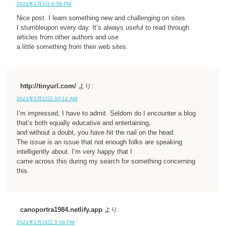
2021年2月3日 6:58 PM
Nice post. I learn something new and challenging on sites
I stumbleupon every day. It’s always useful to read through
articles from other authors and use
a little something from their web sites.
http://tinyurl.com/
より:
2021年2月12日 10:12 AM
I’m impressed, I have to admit. Seldom do I encounter a blog
that’s both equally educative and entertaining,
and without a doubt, you have hit the nail on the head.
The issue is an issue that not enough folks are speaking
intelligently about. I’m very happy that I
came across this during my search for something concerning
this.
canoportra1984.netlify.app
より:
2021年2月16日 5:09 PM