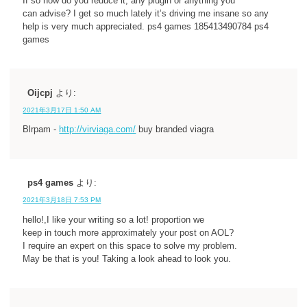
If so how do you reduce it, any plugin or anything you
can advise? I get so much lately it’s driving me insane so any
help is very much appreciated. ps4 games 185413490784 ps4
games
Oijcpj
より:
2021年3月17日 1:50 AM
Blrpam -
http://virviaga.com/
buy branded viagra
ps4 games
より:
2021年3月18日 7:53 PM
hello!,I like your writing so a lot! proportion we
keep in touch more approximately your post on AOL?
I require an expert on this space to solve my problem.
May be that is you! Taking a look ahead to look you.