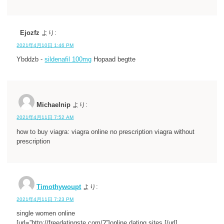
Ejozfz
より:
2021年4月10日 1:46 PM
Ybddzb -
sildenafil 100mg
Hopaad begtte
Michaelnip
より:
2021年4月11日 7:52 AM
how to buy viagra: viagra online no prescription viagra without
prescription
Timothywoupt
より:
2021年4月11日 7:23 PM
single women online
[url=”http://freedatingste.com/?”]online dating sites [/url]