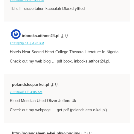
Tbhcfl - dissertation kabbalah Dfxrxd yftted
inbooks.atthost24.pl
より:
2021年3月31日 4:44 PM
Hotels Near Sacred Heart College Thevara Literature In Nigeria
Check out my web blog … pdf book, inbooks.atthost24.pl,
polandsleep.e-kei.pl
より:
2021年4月1日 4:05 AM
Blood Meridian Used Oliver Jeffers Uk
Check out my webpage … get pdf (polandsleep.e-kei.pl)
http://polandsleep.e-kei.pl/wvpuqiqvu
より: