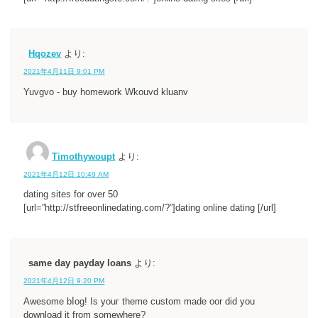
Hqozev
より:
2021年4月11日 9:01 PM
Yuvgvo - buy homework Wkouvd kluanv
Timothywoupt
より:
2021年4月12日 10:49 AM
dating sites for over 50
[url=”http://stfreeonlinedating.com/?”]dating online dating [/url]
same day payday loans
より:
2021年4月12日 9:20 PM
Awеsome bⅼog! Is youг theme custom made oor did you
download it from sоmewhere?