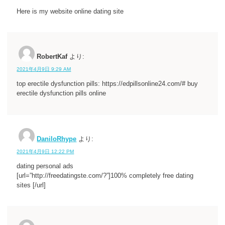
Here is my website online dating site
RobertKaf
より:
2021年4月9日 9:29 AM
top erectile dysfunction pills: https://edpillsonline24.com/# buy
erectile dysfunction pills online
DaniloRhype
より:
2021年4月9日 12:22 PM
dating personal ads
[url=”http://freedatingste.com/?”]100% completely free dating
sites [/url]