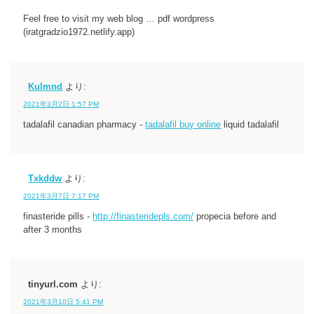
Feel free to visit my web blog … pdf wordpress
(iratgradzio1972.netlify.app)
Kulmnd
より:
2021年3月2日 1:57 PM
tadalafil canadian pharmacy -
tadalafil buy online
liquid tadalafil
Txkddw
より:
2021年3月7日 7:17 PM
finasteride pills -
http://finasteridepls.com/
propecia before and
after 3 months
tinyurl.com
より:
2021年3月10日 5:41 PM