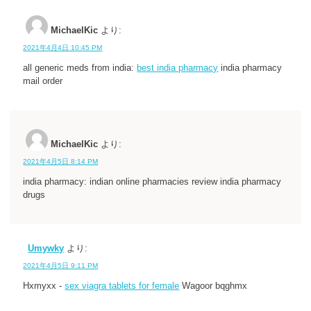
MichaelKic
より:
2021年4月4日 10:45 PM
all generic meds from india:
best india pharmacy
india pharmacy
mail order
MichaelKic
より:
2021年4月5日 8:14 PM
india pharmacy: indian online pharmacies review india pharmacy
drugs
Umywky
より:
2021年4月5日 9:11 PM
Hxmyxx -
sex viagra tablets for female
Wagoor bqghmx