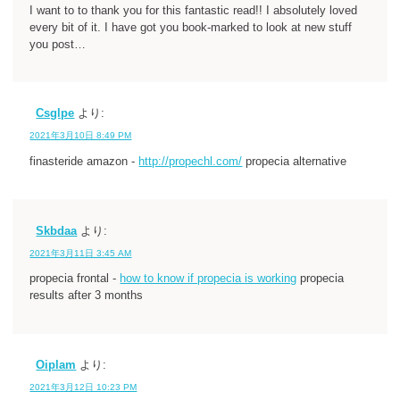
I want to to thank you for this fantastic read!! I absolutely loved
every bit of it. I have got you book-marked to look at new stuff
you post…
Csglpe
より:
2021年3月10日 8:49 PM
finasteride amazon -
http://propechl.com/
propecia alternative
Skbdaa
より:
2021年3月11日 3:45 AM
propecia frontal -
how to know if propecia is working
propecia
results after 3 months
Oiplam
より:
2021年3月12日 10:23 PM