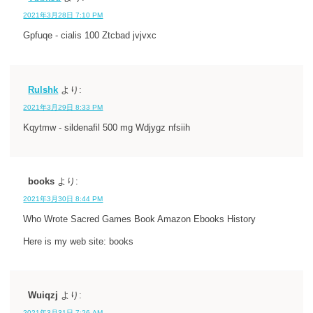
2021年3月28日 7:10 PM
Gpfuqe - cialis 100 Ztcbad jvjvxc
Rulshk
より:
2021年3月29日 8:33 PM
Kqytmw - sildenafil 500 mg Wdjygz nfsiih
books
より:
2021年3月30日 8:44 PM
Who Wrote Sacred Games Book Amazon Ebooks History
Here is my web site: books
Wuiqzj
より:
2021年3月31日 7:26 AM