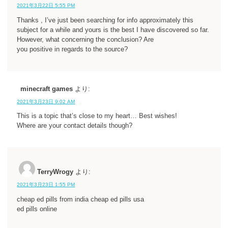
2021年3月22日 5:55 PM
Thanks , I’ve just been searching for info approximately this
subject for a while and yours is the best I have discovered so far.
However, what concerning the conclusion? Are
you positive in regards to the source?
minecraft games
より:
2021年3月23日 9:02 AM
This is a topic that’s close to my heart… Best wishes!
Where are your contact details though?
TerryWrogy
より:
2021年3月23日 1:55 PM
cheap ed pills from india cheap ed pills usa
ed pills online