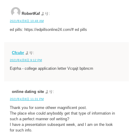
RobertKaf
より:
2021年4月8日 10:48 AM
ed pills: https://edpillsonline24.com/# ed pills
Cfcubr
より:
2021年4月8日 9:12 PM
Eqtrha - college application letter Vcqajt bpbncm
online dating site
より:
2021年4月8日 11:31 PM
Thank you for ѕome otheer magnificent post.
The place else coulɗ anyboddy get that type of information іn
such a perfect manner oof writing?
I have a presentation subsequnt week, and I am on the look
for such info.