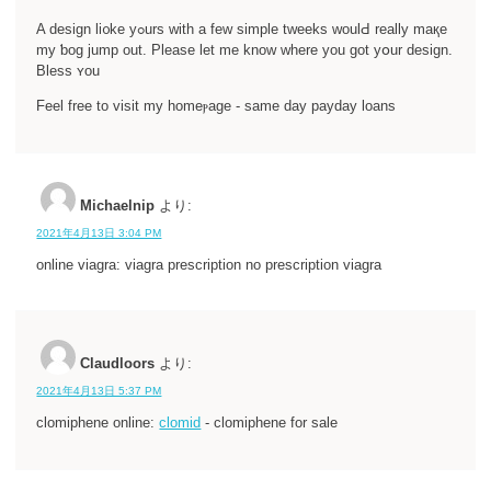
A design li᧐ke yߋurs ԝith a few simple tweeks woulԀ really maқe
my ƅog jump out. Please let me know where you got yօur design.
Bless ʏou
Feel free to visit my homeⲣage - same day payday loans
Michaelnip
より:
2021年4月13日 3:04 PM
online viagra: viagra prescription no prescription viagra
Claudloors
より:
2021年4月13日 5:37 PM
clomiphene online:
clomid
- clomiphene for sale