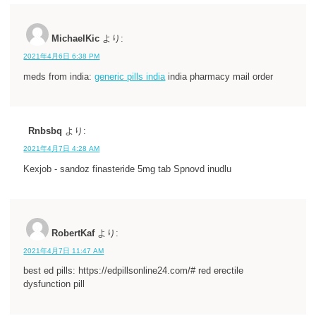
MichaelKic
より:
2021年4月6日 6:38 PM
meds from india:
generic pills india
india pharmacy mail order
Rnbsbq
より:
2021年4月7日 4:28 AM
Kexjob - sandoz finasteride 5mg tab Spnovd inudlu
RobertKaf
より:
2021年4月7日 11:47 AM
best ed pills: https://edpillsonline24.com/# red erectile
dysfunction pill