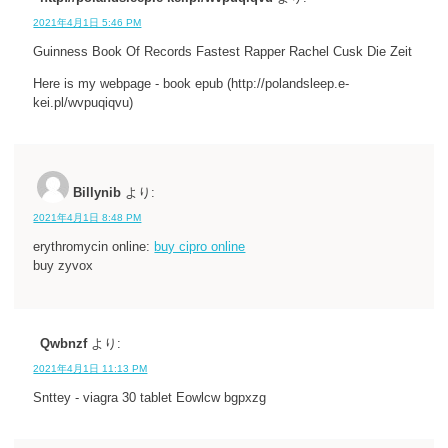
2021年4月1日 5:46 PM
Guinness Book Of Records Fastest Rapper Rachel Cusk Die Zeit
Here is my webpage - book epub (http://polandsleep.e-
kei.pl/wvpuqiqvu)
Billynib
より:
2021年4月1日 8:48 PM
erythromycin online:
buy cipro online
buy zyvox
Qwbnzf
より:
2021年4月1日 11:13 PM
Snttey - viagra 30 tablet Eowlcw bgpxzg