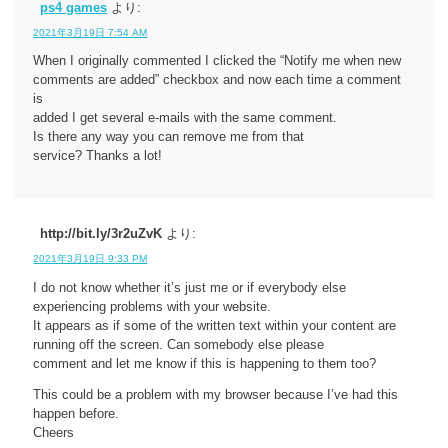
ps4 games
より:
2021年3月19日 7:54 AM
When I originally commented I clicked the “Notify me when new
comments are added” checkbox and now each time a comment
is
added I get several e-mails with the same comment.
Is there any way you can remove me from that
service? Thanks a lot!
http://bit.ly/3r2uZvK
より:
2021年3月19日 9:33 PM
I do not know whether it’s just me or if everybody else
experiencing problems with your website.
It appears as if some of the written text within your content are
running off the screen. Can somebody else please
comment and let me know if this is happening to them too?
This could be a problem with my browser because I’ve had this
happen before.
Cheers