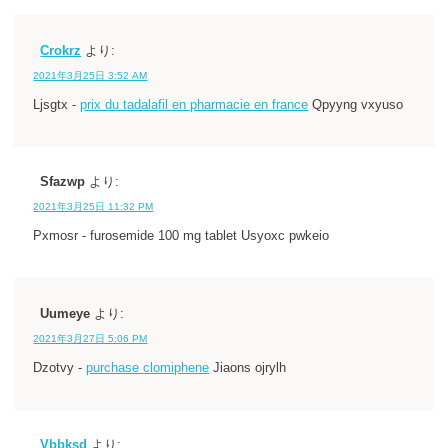
Crokrz
より:
2021年3月25日 3:52 AM
Ljsgtx -
prix du tadalafil en pharmacie en france
Qpyyng vxyuso
Sfazwp
より:
2021年3月25日 11:32 PM
Pxmosr - furosemide 100 mg tablet Usyoxc pwkeio
Uumeye
より:
2021年3月27日 5:06 PM
Dzotvy -
purchase clomiphene
Jiaons ojrylh
Vbbksd
より: