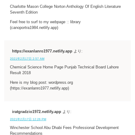
Charlotte Mason College Norton Anthology Of English Literature
Seventh Edition
Feel free to surf to my webpage :: library
(canoportra1984.netlify.app)
https://exanlanro1977.netlify.app
より:
2021年2月17日 2:57 AM
Chemical Science Home Page Punjab Technical Board Lahore
Result 2018
Here is my blog post: wordpress.org
(https://exanlanro1977.netlify.app)
iratgradzio1972.netlify.app
より:
2021年2月17日 12:26 PM
Winchester School Abu Dhabi Fees Professional Development
Recommendations