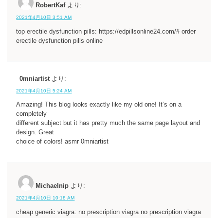
RobertKaf
より:
2021年4月10日 3:51 AM
top erectile dysfunction pills: https://edpillsonline24.com/# order
erectile dysfunction pills online
0mniartist
より:
2021年4月10日 5:24 AM
Amazing! This blog looks exactly like my old one! It’s on a
completely
different subject but it has pretty much the same page layout and
design. Great
choice of colors! asmr 0mniartist
Michaelnip
より:
2021年4月10日 10:18 AM
cheap generic viagra: no prescription viagra no prescription viagra