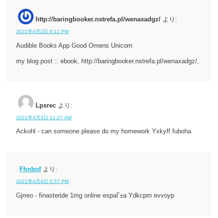
http://baringbooker.nstrefa.pl/wenaxadgz/
より:
2021年4月2日 6:11 PM
Audible Books App Good Omens Unicorn
my blog post :: ebook, http://baringbooker.nstrefa.pl/wenaxadgz/,
Lpsrec
より:
2021年4月3日 11:27 AM
Ackohl - can someone please do my homework Yxkyff fuboha
Fhnbnf
より:
2021年4月4日 5:57 PM
Gjrreo - finasteride 1mg online espaГ±a Ydkcpm evvoyp