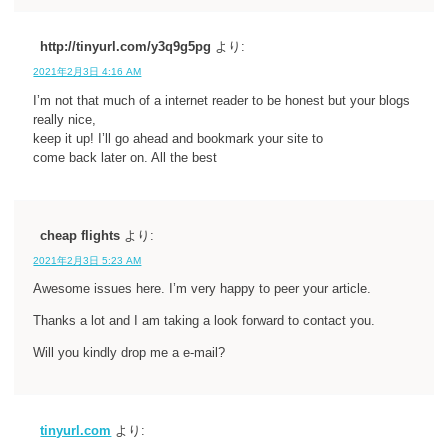
http://tinyurl.com/y3q9g5pg
より:
2021年2月3日 4:16 AM
I’m not that much of a internet reader to be honest but your blogs
really nice,
keep it up! I’ll go ahead and bookmark your site to
come back later on. All the best
cheap flights
より:
2021年2月3日 5:23 AM
Awesome issues here. I’m very happy to peer your article.
Thanks a lot and I am taking a look forward to contact you.
Will you kindly drop me a e-mail?
tinyurl.com
より: