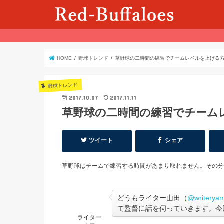
HOME
野球トレンド
草野球の二時間の練習でチームレベルを上げる
野球トレンド
2017.10.07
2017.11.11
草野球の二時間の練習でチーム
ツイート
シェア
草野球はチームで練習する時間があまり取れません。その分
どうもライター山田（
@writerya
て監督に話を伺っていきます。今
ライター