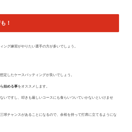
習も！
ティング練習がやりたい選手の方が多いでしょう。
想定したケースバッティング
が良いでしょう。
ら始める事
をオススメします。
ないですし、叩きも厳しいコースにも食らいついていかないといけませ
三球チャンスがあることになるので、余裕を持って打席に立てるようにな