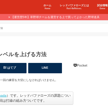
ホーム
レッドバファローズとは
試合情報
Home
Red-Buffaloes.
Game
【運営歴5年】草野球チームを運営する上で買ってよかった野球道具
方法
レベルを上げる方法
Pocket
はてブ
LINE
一回の練習を大切にしなければいけません。
mada
）です。レッドバファローズの課題につい
回は打線の組み方ついてです。