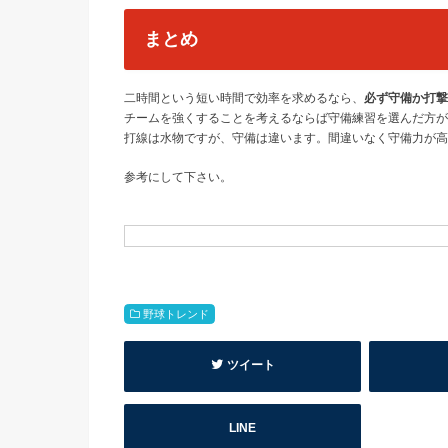
まとめ
二時間という短い時間で効率を求めるなら、
必ず守備か打撃
チームを強くすることを考えるならば守備練習を選んだ方が
打線は水物ですが、守備は違います。間違いなく守備力が高
参考にして下さい。
野球トレンド
ツイート
LINE