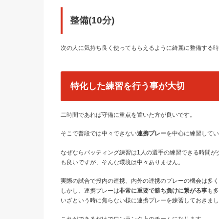
整備(10分)
次の人に気持ち良く使ってもらえるように綺麗に整備する時
特化した練習を行う事が大切
二時間であれば守備に重点を置いた方が良いです。
そこで普段では中々できない
連携プレー
を中心に練習してい
なぜならバッティング練習は1人の選手の練習できる時間が
も良いですが、そんな環境は中々ありません。
実際の試合で投内の連携、内外の連携のプレーの機会は多く
しかし、連携プレーは
非常に重要で勝ち負けに繋がる事
も多
いざという時に焦らない様に連携プレーを練習しておきまし