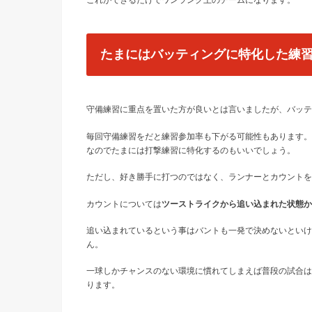
これができるだけでワンランク上のチームになります。
たまにはバッティングに特化した練
守備練習に重点を置いた方が良いとは言いましたが、バッ
毎回守備練習をだと練習参加率も下がる可能性もあります。
なのでたまには打撃練習に特化するのもいいでしょう。
ただし、好き勝手に打つのではなく、
ランナーとカウントを
カウントについては
ツーストライクから追い込まれた状態か
追い込まれているという事はバントも一発で決めないといけ
ん。
一球しかチャンスのない環境に慣れてしまえば普段の試合は
ります。