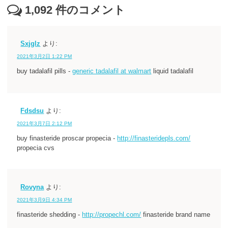
1,092
件のコメント
Sxjglz
より:
2021年3月2日 1:22 PM
buy tadalafil pills -
generic tadalafil at walmart
liquid tadalafil
Fdsdsu
より:
2021年3月7日 2:12 PM
buy finasteride proscar propecia -
http://finasteridepls.com/
propecia cvs
Rovyna
より:
2021年3月9日 4:34 PM
finasteride shedding -
http://propechl.com/
finasteride brand name