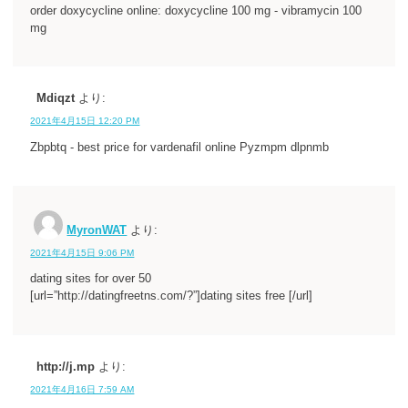
order doxycycline online: doxycycline 100 mg - vibramycin 100
mg
Mdiqzt
より:
2021年4月15日 12:20 PM
Zbpbtq - best price for vardenafil online Pyzmpm dlpnmb
MyronWAT
より:
2021年4月15日 9:06 PM
dating sites for over 50
[url=”http://datingfreetns.com/?”]dating sites free [/url]
http://j.mp
より:
2021年4月16日 7:59 AM