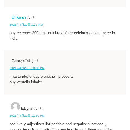
Chkwan
より:
2021年4月22日 2:27 PM
buy celebrex 200 mg - celebrex pfizer celebrex generic price in
india
GeorgeTal
より:
2021年4月22日 10:08 PM
finasteride: cheap propecia - propesia
buy ventolin inhaler
EDync
より:
2021年4月22日 11:19 PM
positive y adjectives list positive and negative functions ,
ivermectin sale [url=http://ivermectinsale.me/#]Ivermectin for