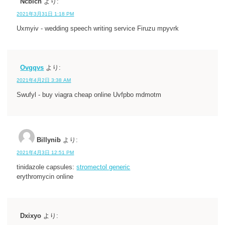
Ncbicn
より:
2021年3月31日 1:18 PM
Uxmyiv - wedding speech writing service Firuzu mpyvrk
Ovgqvs
より:
2021年4月2日 3:38 AM
Swufyl - buy viagra cheap online Uvfpbo mdmotm
Billynib
より:
2021年4月3日 12:51 PM
tinidazole capsules:
stromectol generic
erythromycin online
Dxixyo
より: