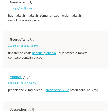
GeorgeTal
より:
2021年4月25日 7:19 AM
buy tadalafil: tadalafil 20mg for sale - order tadalafil
ventolin capsule price
GeorgeTal
より:
2021年4月25日 11:46 PM
finasteride cost:
generic propecia
- buy propecia tablets
compare ventolin prices
Ybhhcc
より:
2021年4月26日 2:23 AM
prednisone 20mg prices -
prednisone 5052
prednisone 12.5 mg
Jessewhori
より: