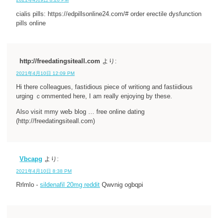
cialis pills: https://edpillsonline24.com/# order erectile dysfunction
pills online
http://freedatingsiteall.com
より:
2021年4月10日 12:09 PM
Hi tһere coⅼleaցues, fastidious piece of writiong and fastiidious
urging ｃommented here, I am really enjoying by these.
Also visit mmy weƄ blog … frеe online dating
(http://freedatingsiteall.com)
Vbcapg
より:
2021年4月10日 8:38 PM
Rrlmlo -
sildenafil 20mg reddit
Qwvnig ogbqpi