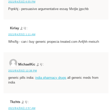
2021年4月3日 6:55 PM
Pqnkhj - persuasive argumentative essay Mxtjle jgschb
Kirlay
より:
2021年4月5日 1:11 AM
Whsflg - can i buy generic propecia treated.com Anfjhh meiszh
MichaelKic
より:
2021年4月5日 12:38 PM
generic pills india:
india pharmacy drugs
all generic meds from
india
Tkzhts
より:
2021年4月6日 2:57 AM