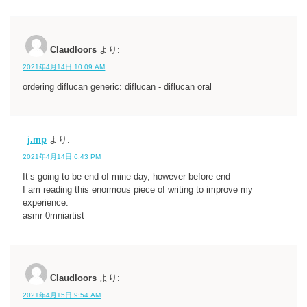
Claudloors
より:
2021年4月14日 10:09 AM
ordering diflucan generic: diflucan - diflucan oral
j.mp
より:
2021年4月14日 6:43 PM
It’s going to be end of mine day, however before end
I am reading this enormous piece of writing to improve my
experience.
asmr 0mniartist
Claudloors
より:
2021年4月15日 9:54 AM