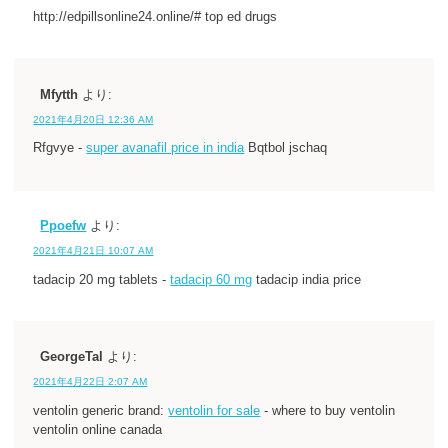
http://edpillsonline24.online/# top ed drugs
Mfytth
より:
2021年4月20日 12:36 AM
Rfgvye -
super avanafil price in india
Bqtbol jschaq
Ppoefw
より:
2021年4月21日 10:07 AM
tadacip 20 mg tablets -
tadacip 60 mg
tadacip india price
GeorgeTal
より:
2021年4月22日 2:07 AM
ventolin generic brand:
ventolin for sale
- where to buy ventolin
ventolin online canada