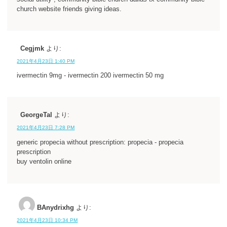
church website friends giving ideas.
Cegjmk
より:
2021年4月23日 1:40 PM
ivermectin 9mg - ivermectin 200 ivermectin 50 mg
GeorgeTal
より:
2021年4月23日 7:28 PM
generic propecia without prescription: propecia - propecia
prescription
buy ventolin online
BAnydrixhg
より:
2021年4月23日 10:34 PM