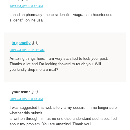
2021年4月28日 8:25 AM
canadian pharmacy cheap sildenafil - viagra para hipertensos
sildenafil online usa
in gamefly
より:
2021年4月28日 11:12 AM
Amazing things here. I am very satisfied to look your post.
Thanks a lot and I’m looking forward to touch you. Will
you kindly drop me a e-mail?
your asmr
より:
2021年4月29日 8:04 AM
I was suggested this web site via my cousin. I’m no longer sure
whether this submit
is written through him as no one else understand such specified
about my problem. You are amazing! Thank you!