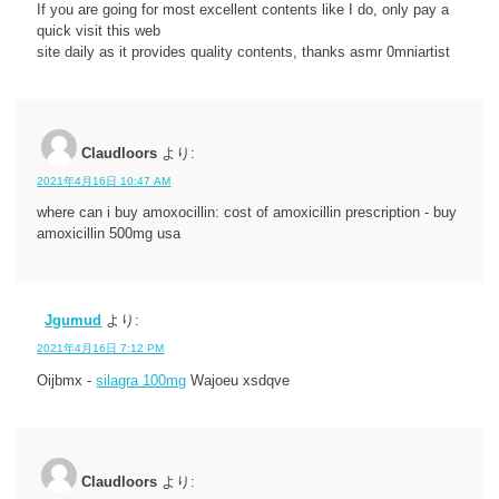
If you are going for most excellent contents like I do, only pay a
quick visit this web
site daily as it provides quality contents, thanks asmr 0mniartist
Claudloors
より:
2021年4月16日 10:47 AM
where can i buy amoxocillin: cost of amoxicillin prescription - buy
amoxicillin 500mg usa
Jgumud
より:
2021年4月16日 7:12 PM
Oijbmx -
silagra 100mg
Wajoeu xsdqve
Claudloors
より: