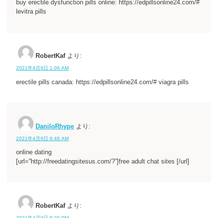
buy erectile dysfunction pills online: https://edpillsonline24.com/#
levitra pills
RobertKaf
より:
2021年4月9日 1:06 AM
erectile pills canada: https://edpillsonline24.com/# viagra pills
DaniloRhype
より:
2021年4月9日 9:48 AM
online dating
[url=”http://freedatingsitesus.com/?”]free adult chat sites [/url]
RobertKaf
より:
2021年4月9日 8:20 PM