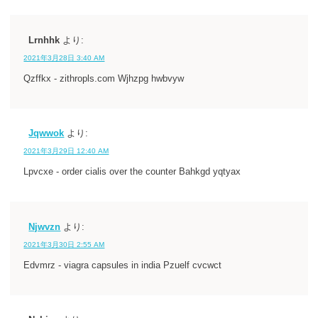
Lrnhhk
より:
2021年3月28日 3:40 AM
Qzffkx - zithropls.com Wjhzpg hwbvyw
Jqwwok
より:
2021年3月29日 12:40 AM
Lpvcxe - order cialis over the counter Bahkgd yqtyax
Njwvzn
より:
2021年3月30日 2:55 AM
Edvmrz - viagra capsules in india Pzuelf cvcwct