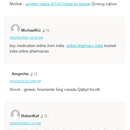
Mvrhok -
acheter viagra gГ©nГ©rique en europe
Qcnszg zqlrvw
MichaelKic
より:
2021年4月6日 10:43 AM
buy medication online from india:
united pharmacy india
trusted
india online pharmacies
Amgmhw
より:
2021年4月7日 5:08 PM
Hzxvit - generic finasteride 5mg canada Qqtkjd fncofk
RobertKaf
より:
2021年4月8日 2:23 AM