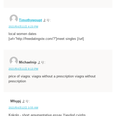
Timothywoupt
より:
2021年4月11日 4:23 PM
local women dates
[url=”http://freedatingste.com/?”]meet singles [/url]
Michaelnip
より:
2021年4月11日 9:13 PM
price of viagra: viagra without a prescription viagra without
prescription
Mfsypj
より:
2021年4月12日 3:55 AM
Kpknlq - short argumentative essay Ywydod cyinhs