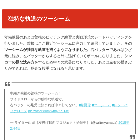
独特な軌道のツーシーム
守備練習のあとは曽根のピッチング練習と実戦形式のシートバッティングを
行いました。曽根はここ最近ツーシームに注力して練習していました。
その
ツーシームが独特な軌道を描くようになりました。
右バッターであればひざ
元に沈み、左バッターからすると外に逃げていくボールになりました。
シン
カーの様な沈み方
をするため中々の武器になりました。あとは左右の揺さぶ
りができれば、厄介な投手になれると思います。
中継ぎ候補の曽根のツーシーム！
サイドスローからの独特な軌道で、
右バッターの足元に決まれば中々打てない。
#草野球
#ツーシーム
#レッドバ
ファローズ
pic.twitter.com/wf8j2ZcU3e
— ライター山田［左投げ転向プロジェクト始動中］ (@writeryamada)
2018年
2月4日