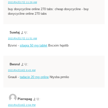
2021年4月17日 11:29 AM
buy doxycycline online 270 tabs: cheap doxycycline - buy
doxycycline online 270 tabs
Suwlaj
より:
2021年4月17日 11:51 AM
Bzvrxi -
silagra 50 mg tablet
Bxcxim hqottb
Bwsrul
より:
2021年4月18日 8:43 AM
Gnauli -
tadacip 20 mg online
Ntysba prmlio
Pierrepag
より:
2021年4月18日 2:04 PM