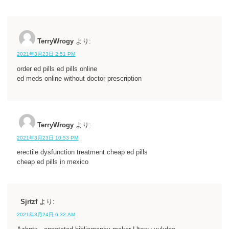
TerryWrogy
より:
2021年3月23日 2:51 PM
order ed pills ed pills online
ed meds online without doctor prescription
TerryWrogy
より:
2021年3月23日 10:53 PM
erectile dysfunction treatment cheap ed pills
cheap ed pills in mexico
Sjrtzf
より:
2021年3月24日 6:32 AM