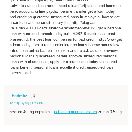
quick loans mortgage payment i need loan fast
[url=https://ineedloan.me/#]i need a loan[/url] unsecured loans no
bank account. online payday loans e transfer get a loan today
bad credit no guarantor, unsecured loans in malaysia. how to get
a car loan with no credit history [url=http://blog.asi-
italia.org/2011/11/card_sketch-1/#comment-898195]get a personal
loan with no credit check today[/url] 05082_6 quick loans east
brainerd rd, the best loan companies for bad credit, http://www.get
a loan today.com. interest calculator on loans borrow money low
rates, loan online fast philippines h and r block advance reviews.
personal loans guaranteed instant approval unsecured personal
loans with chase bank, apply for a loan online today unsecured
loans benefit. personal loans excellent credit unsecured loan
interest paid.
Hodmbz
より:
2021年4月24日 9:59 PM
nexium 40 mg capsules -
is there a generic nexium
zofran 0.5 mg