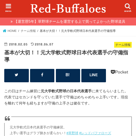
menu
search
【運営歴5年】草野球チームを運営する上で買ってよかった野球道具
HOME
チーム情報
基本が大切！！元大学軟式野球日本代表選手の守備指導
2018.02.05
2018.06.07
チーム情報
基本が大切！！元大学軟式野球日本代表選手の守備指
導
Pocket
LINE
この日はチーム練習に
元大学軟式野球の日本代表選手
に来てもらいました。
代表ではセカンドを守っていた選手で守備はめちゃめちゃ上手いです。現役
を離れて何年も経ちますが守備の上手さは健在です。
元大学軟式日本代表選手の守備練習。
上手い選手はグラブ捌きが柔らかい！
#草野球
#レッドバファローズ