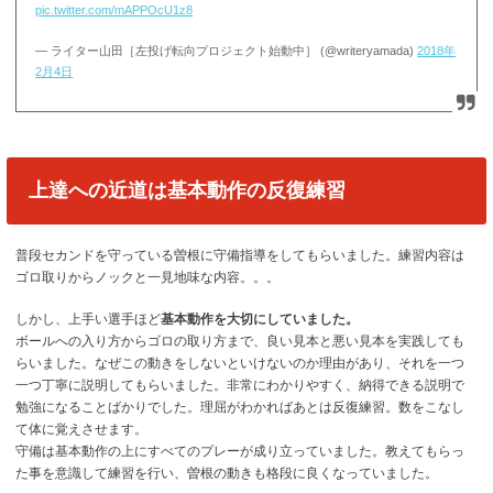
pic.twitter.com/mAPPOcU1z8
— ライター山田［左投げ転向プロジェクト始動中］ (@writeryamada)
2018年
2月4日
上達への近道は基本動作の反復練習
普段セカンドを守っている曽根に守備指導をしてもらいました。練習内容は
ゴロ取りからノックと一見地味な内容。。。
しかし、上手い選手ほど
基本動作を大切にしていました。
ボールへの入り方からゴロの取り方まで、良い見本と悪い見本を実践しても
らいました。なぜこの動きをしないといけないのか理由があり、それを一つ
一つ丁寧に説明してもらいました。非常にわかりやすく、納得できる説明で
勉強になることばかりでした。理屈がわかればあとは反復練習。数をこなし
て体に覚えさせます。
守備は基本動作の上にすべてのプレーが成り立っていました。教えてもらっ
た事を意識して練習を行い、曽根の動きも格段に良くなっていました。