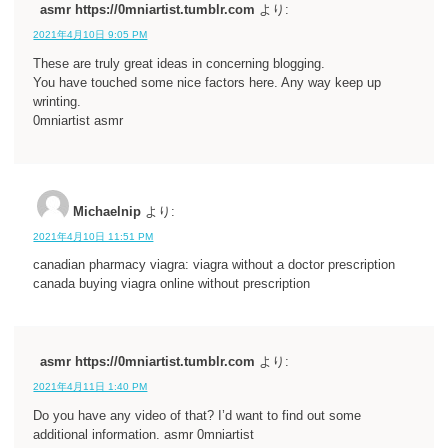
asmr https://0mniartist.tumblr.com
より:
2021年4月10日 9:05 PM
These are truly great ideas in concerning blogging.
You have touched some nice factors here. Any way keep up
wrinting.
0mniartist asmr
Michaelnip
より:
2021年4月10日 11:51 PM
canadian pharmacy viagra: viagra without a doctor prescription
canada buying viagra online without prescription
asmr https://0mniartist.tumblr.com
より:
2021年4月11日 1:40 PM
Do you have any video of that? I’d want to find out some
additional information. asmr 0mniartist