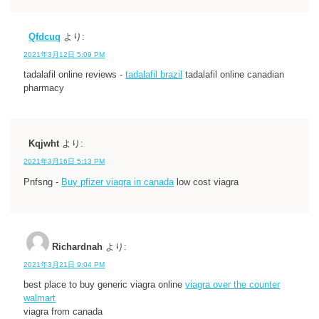
Qfdcuq
より:
2021年3月12日 5:09 PM
tadalafil online reviews -
tadalafil brazil
tadalafil online canadian
pharmacy
Kqjwht
より:
2021年3月16日 5:13 PM
Pnfsng -
Buy pfizer viagra in canada
low cost viagra
Richardnah
より:
2021年3月21日 9:04 PM
best place to buy generic viagra online
viagra over the counter
walmart
viagra from canada