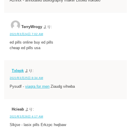
Azhntx - annotated bibliography maker Lltowu vukdeo
TerryWrogy
より:
2021年3月24日 7:02 AM
ed pills online buy ed pills
cheap ed pills usa
Txlepk
より:
2021年3月25日 8:34 AM
Pysudf -
viagra for men
Ziaudg vihwba
Hcieab
より:
2021年3月26日 4:17 AM
Slkjse - lasix pills Erkzpc hwjbaw