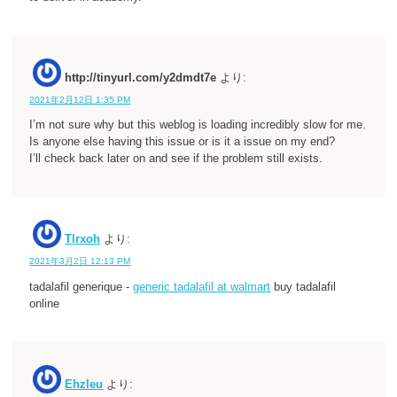
http://tinyurl.com/y2dmdt7e
より:
2021年2月12日 1:35 PM
I’m not sure why but this weblog is loading incredibly slow for me.
Is anyone else having this issue or is it a issue on my end?
I’ll check back later on and see if the problem still exists.
Tlrxoh
より:
2021年3月2日 12:13 PM
tadalafil generique -
generic tadalafil at walmart
buy tadalafil
online
Ehzleu
より: