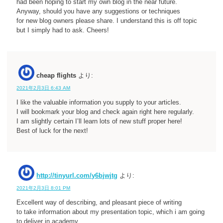
had been hoping to start my own blog in the near future.
Anyway, should you have any suggestions or techniques
for new blog owners please share. I understand this is off topic
but I simply had to ask. Cheers!
cheap flights
より:
2021年2月3日 6:43 AM
I like the valuable information you supply to your articles.
I will bookmark your blog and check again right here regularly.
I am slightly certain I’ll learn lots of new stuff proper here!
Best of luck for the next!
http://tinyurl.com/y6bjwjtg
より:
2021年2月3日 8:01 PM
Excellent way of describing, and pleasant piece of writing
to take information about my presentation topic, which i am going
to deliver in academy.