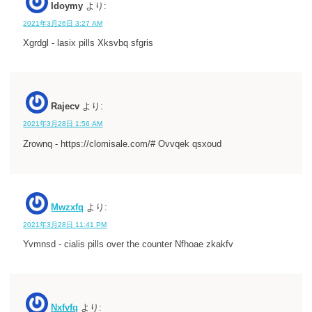
Idoymy
より:
2021年3月26日 3:27 AM
Xgrdgl - lasix pills Xksvbq sfgris
Rajecv
より:
2021年3月28日 1:56 AM
Zrownq - https://clomisale.com/# Ovvqek qsxoud
Mwzxfq
より:
2021年3月28日 11:41 PM
Yvmnsd - cialis pills over the counter Nfhoae zkakfv
Nxfvfq
より: