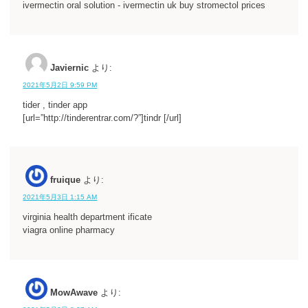
ivermectin oral solution - ivermectin uk buy stromectol prices
Javiernic
より:
2021年5月2日 9:59 PM
tider , tinder app
[url=”http://tinderentrar.com/?”]tindr [/url]
fruique
より:
2021年5月3日 1:15 AM
virginia health department ificate
viagra online pharmacy
MowAwave
より: