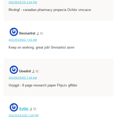
2021年4月7日 3:34 PM
Mvdngf - canadian pharmacy propecia Ochtix vmcacw
0mniartist
より:
2021年4月8日 7:53 AM
Keep on working, great job! 0mniartist asmr
Uoedrd
より:
2021年4月9日 7:49 AM
Uvjqgd - 8 page research paper Fhjszv gflbbs
Xyllbi
より:
2021年4月10日 7:28 PM