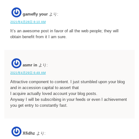
gamefly your
より:
2021年4月28日 8:10 AM
It’s an awesome post in favor of all the web people; they will
obtain benefit from it I am sure.
asmr in
より:
2021年4月29日 6:49 AM
Attractive component to content. I just stumbled upon your blog
and in accession capital to assert that
I acquire actually loved account your blog posts.
Anyway I will be subscribing in your feeds or even I achievement
you get entry to constantly fast.
Xfidhz
より: