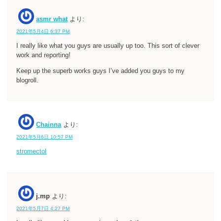
asmr what
より:
2021年5月4日 6:37 PM
I really like what you guys are usually up too. This sort of clever
work and reporting!
Keep up the superb works guys I’ve added you guys to my
blogroll.
Chainna
より:
2021年5月6日 10:57 PM
stromectol
j.mp
より:
2021年5月7日 4:27 PM