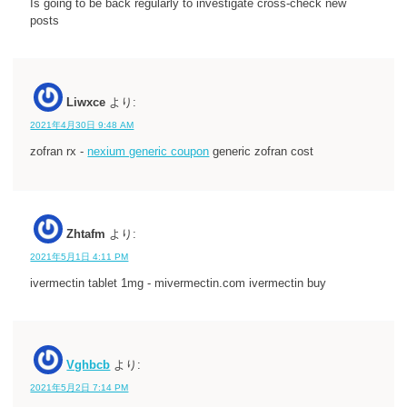
Is going to be back regularly to investigate cross-check new
posts
Liwxce
より:
2021年4月30日 9:48 AM
zofran rx -
nexium generic coupon
generic zofran cost
Zhtafm
より:
2021年5月1日 4:11 PM
ivermectin tablet 1mg - mivermectin.com ivermectin buy
Vghbcb
より:
2021年5月2日 7:14 PM