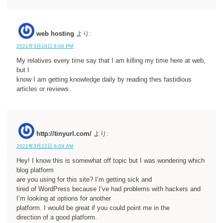
web hosting
より:
2021年3月19日 8:06 PM
My relatives every time say that I am killing my time here at web,
but I
know I am getting knowledge daily by reading thes fastidious
articles or reviews.
http://tinyurl.com/
より:
2021年3月22日 6:09 AM
Hey! I know this is somewhat off topic but I was wondering which
blog platform
are you using for this site? I’m getting sick and
tired of WordPress because I’ve had problems with hackers and
I’m looking at options for another
platform. I would be great if you could point me in the
direction of a good platform.