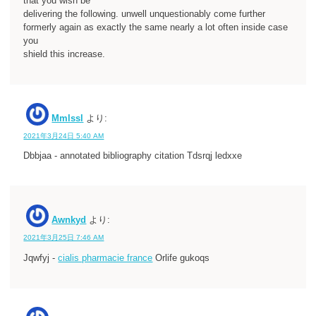
that you wish be
delivering the following. unwell unquestionably come further
formerly again as exactly the same nearly a lot often inside case
you
shield this increase.
Mmlssl
より:
2021年3月24日 5:40 AM
Dbbjaa - annotated bibliography citation Tdsrqj ledxxe
Awnkyd
より:
2021年3月25日 7:46 AM
Jqwfyj -
cialis pharmacie france
Orlife gukoqs