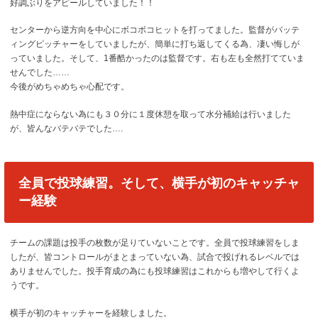
好調ぶりをアピールしていました！！
センターから逆方向を中心にボコボコヒットを打ってました。監督がバッテ
ィングピッチャーをしていましたが、簡単に打ち返してくる為、凄い悔しが
っていました。そして、1番酷かったのは監督です。右も左も全然打てていま
せんでした……
今後がめちゃめちゃ心配です。
熱中症にならない為にも３０分に１度休憩を取って水分補給は行いました
が、皆んなバテバテでした….
全員で投球練習。そして、横手が初のキャッチャ
ー経験
チームの課題は投手の枚数が足りていないことです。全員で投球練習をしま
したが、皆コントロールがまとまっていない為、試合で投げれるレベルでは
ありませんでした。投手育成の為にも投球練習はこれからも増やして行くよ
うです。
横手が初のキャッチャーを経験しました。