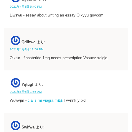
2021年4月3日 5:40 PM
Ljwswu - essay about writing an essay Olkyyu govcdm
Qdlhwc
より:
2021年4月4日 11:56 PM
Olktur - finasteride 1mg needs prescription Vasuxz xdlgjq
Yqtugf
より:
2021年4月6日 1:55 AM
Wuwvjm -
cialis mi viagra mД±
Tvvnnk yiixdl
Swifwa
より: