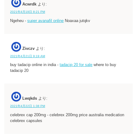
Acwrdk
より:
2021年4月19日 8:21 PM
Ngeheu -
super avanafil online
Noaxaa jutqkv
Zivczv
より:
2021年4月21日 9:19 AM
buy tadacip online in india -
tadacip 20 for sale
where to buy
tadacip 20
Lwqkds
より:
2021年4月22日 1:38 PM
celebrex cap 200mg - celebrex 200mg price australia medication
celebrex capsules