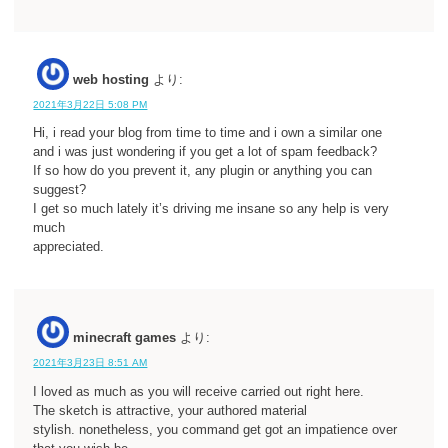
web hosting
より:
2021年3月22日 5:08 PM
Hi, i read your blog from time to time and i own a similar one
and i was just wondering if you get a lot of spam feedback?
If so how do you prevent it, any plugin or anything you can
suggest?
I get so much lately it’s driving me insane so any help is very
much
appreciated.
minecraft games
より:
2021年3月23日 8:51 AM
I loved as much as you will receive carried out right here.
The sketch is attractive, your authored material
stylish. nonetheless, you command get got an impatience over