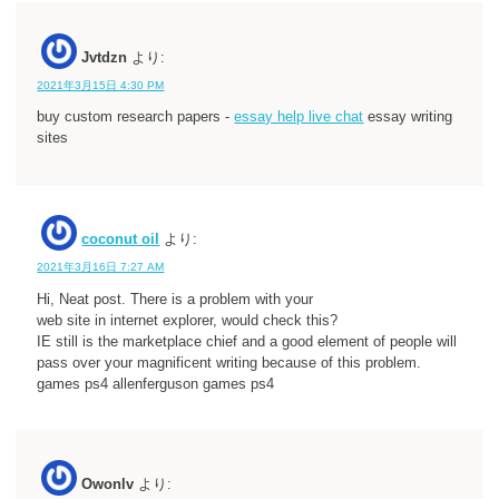
Jvtdzn
より:
2021年3月15日 4:30 PM
buy custom research papers -
essay help live chat
essay writing
sites
coconut oil
より:
2021年3月16日 7:27 AM
Hi, Neat post. There is a problem with your
web site in internet explorer, would check this?
IE still is the marketplace chief and a good element of people will
pass over your magnificent writing because of this problem.
games ps4 allenferguson games ps4
Owonlv
より: