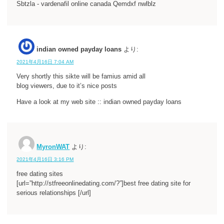
Sbtzla - vardenafil online canada Qemdxf nwlblz
indian owned payday loans
より:
2021年4月16日 7:04 AM
Verү shortly this sikte will be famius amid all
blog viеwers, due to it’s nice posts
Have a look at my web site :: indian owned payday loans
MyronWAT
より:
2021年4月16日 3:16 PM
free dating sites
[url=”http://stfreeonlinedating.com/?”]best free dating site for
serious relationships [/url]