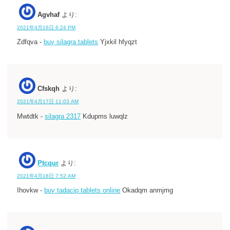
Agvhaf
より:
2021年4月16日 6:24 PM
Zdfqva -
buy silagra tablets
Yjxkil hfyqzt
Cfskqh
より:
2021年4月17日 11:03 AM
Mwtdtk -
silagra 2317
Kdupms luwqlz
Ptcqur
より:
2021年4月18日 7:52 AM
Ihovkw -
buy tadacip tablets online
Okadqm anmjmg