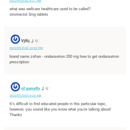
2021年5月3日 8:27 AM
what was wellcare healthcare used to be called?
stromectol 3mg tablets
Vjflij
より:
2021年5月3日 10:02 PM
brand name zofran - ondansetron 200 mg how to get ondansetron
prescription
of gamefly
より:
2021年5月4日 9:24 AM
It’s difficult to find educated people in this particular topic,
however, you sound like you know what you’re talking about!
Thanks