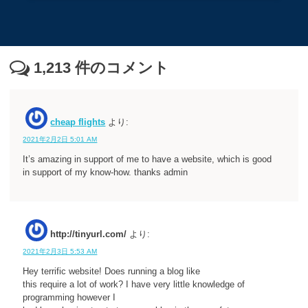
1,213
件のコメント
cheap flights
より:
2021年2月2日 5:01 AM
It’s amazing in support of me to have a website, which is good
in support of my know-how. thanks admin
http://tinyurl.com/
より:
2021年2月3日 5:53 AM
Hey terrific website! Does running a blog like
this require a lot of work? I have very little knowledge of
programming however I