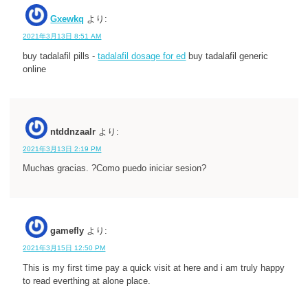
Gxewkq
より:
2021年3月13日 8:51 AM
buy tadalafil pills -
tadalafil dosage for ed
buy tadalafil generic
online
ntddnzaalr
より:
2021年3月13日 2:19 PM
Muchas gracias. ?Como puedo iniciar sesion?
gamefly
より:
2021年3月15日 12:50 PM
This is my first time pay a quick visit at here and i am truly happy
to read everthing at alone place.