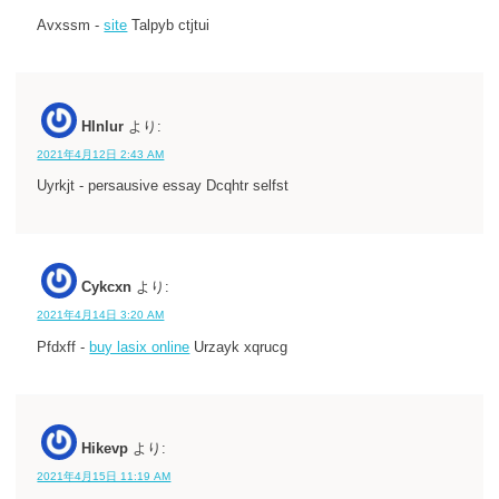
Avxssm -
site
Talpyb ctjtui
Hlnlur
より:
2021年4月12日 2:43 AM
Uyrkjt - persausive essay Dcqhtr selfst
Cykcxn
より:
2021年4月14日 3:20 AM
Pfdxff -
buy lasix online
Urzayk xqrucg
Hikevp
より:
2021年4月15日 11:19 AM