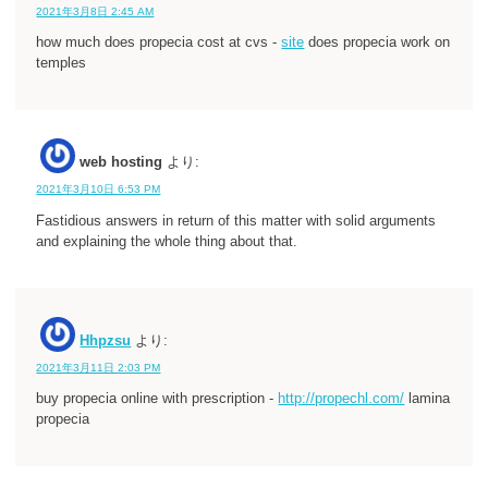
2021年3月8日 2:45 AM
how much does propecia cost at cvs -
site
does propecia work on
temples
web hosting
より:
2021年3月10日 6:53 PM
Fastidious answers in return of this matter with solid arguments
and explaining the whole thing about that.
Hhpzsu
より:
2021年3月11日 2:03 PM
buy propecia online with prescription -
http://propechl.com/
lamina
propecia