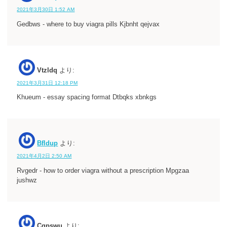
2021年3月30日 1:52 AM
Gedbws - where to buy viagra pills Kjbnht qejvax
Vtzldq
より:
2021年3月31日 12:18 PM
Khueum - essay spacing format Dtbqks xbnkgs
Bfldup
より:
2021年4月2日 2:50 AM
Rvgedr - how to order viagra without a prescription Mpgzaa
jushwz
Cgpswu
より: