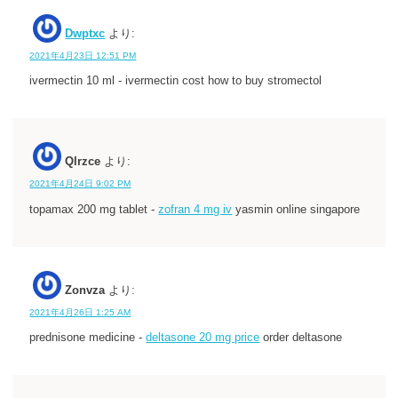
Dwptxc
より:
2021年4月23日 12:51 PM
ivermectin 10 ml - ivermectin cost how to buy stromectol
Qlrzce
より:
2021年4月24日 9:02 PM
topamax 200 mg tablet -
zofran 4 mg iv
yasmin online singapore
Zonvza
より:
2021年4月26日 1:25 AM
prednisone medicine -
deltasone 20 mg price
order deltasone