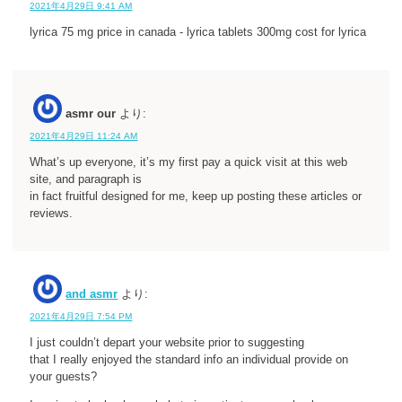
2021年4月29日 9:41 AM
lyrica 75 mg price in canada - lyrica tablets 300mg cost for lyrica
asmr our
より:
2021年4月29日 11:24 AM
What’s up everyone, it’s my first pay a quick visit at this web
site, and paragraph is
in fact fruitful designed for me, keep up posting these articles or
reviews.
and asmr
より:
2021年4月29日 7:54 PM
I just couldn’t depart your website prior to suggesting
that I really enjoyed the standard info an individual provide on
your guests?