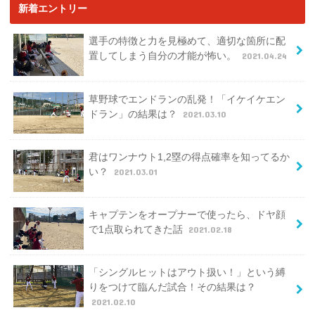
新着エントリー
選手の特徴と力を見極めて、適切な箇所に配
置してしまう自分の才能が怖い。
2021.04.24
草野球でエンドランの乱発！「イケイケエン
ドラン」の結果は？
2021.03.10
君はワンナウト1,2塁の得点確率を知ってるか
い？
2021.03.01
キャプテンをオープナーで使ったら、ドヤ顔
で1点取られてきた話
2021.02.18
「シングルヒットはアウト扱い！」という縛
りをつけて臨んだ試合！その結果は？
2021.02.10