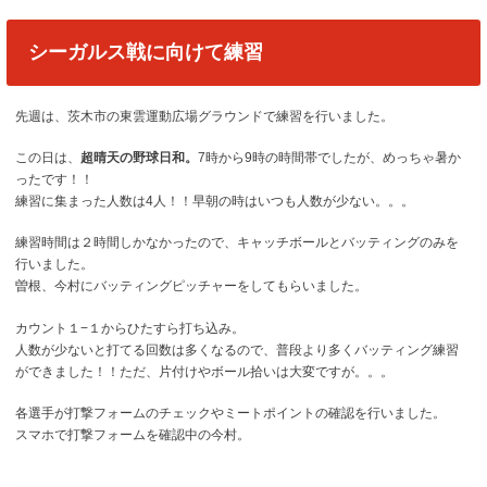
シーガルス戦に向けて練習
先週は、茨木市の東雲運動広場グラウンドで練習を行いました。
この日は、
超晴天の野球日和。
7時から9時の時間帯でしたが、めっちゃ暑か
ったです！！
練習に集まった人数は4人！！早朝の時はいつも人数が少ない。。。
練習時間は２時間しかなかったので、キャッチボールとバッティングのみを
行いました。
曽根、今村にバッティングピッチャーをしてもらいました。
カウント１−１からひたすら打ち込み。
人数が少ないと打てる回数は多くなるので、普段より多くバッティング練習
ができました！！ただ、片付けやボール拾いは大変ですが。。。
各選手が打撃フォームのチェックやミートポイントの確認を行いました。
スマホで打撃フォームを確認中の今村。