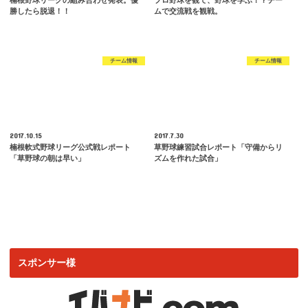
楠根野球リーグの組み合わせ発表。優
プロ野球を観て、野球を学ぶ！？チー
勝したら脱退！！
ムで交流戦を観戦。
チーム情報
チーム情報
2017.10.15
2017.7.30
楠根軟式野球リーグ公式戦レポート
草野球練習試合レポート「守備からリ
「草野球の朝は早い」
ズムを作れた試合」
スポンサー様