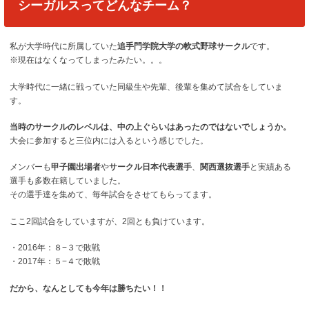
シーガルスってどんなチーム？
私が大学時代に所属していた
追手門学院大学の軟式野球サークル
です。
※現在はなくなってしまったみたい。。。
大学時代に一緒に戦っていた同級生や先輩、後輩を集めて試合をしていま
す。
当時のサークルのレベルは、中の上ぐらいはあったのではないでしょうか。
大会に参加すると三位内には入るという感じでした。
メンバーも
甲子園出場者
や
サークル日本代表選手
、
関西選抜選手
と実績ある
選手も多数在籍していました。
その選手達を集めて、毎年試合をさせてもらってます。
ここ2回試合をしていますが、2回とも負けています。
・2016年：８−３で敗戦
・2017年：５−４で敗戦
だから、なんとしても今年は勝ちたい！！