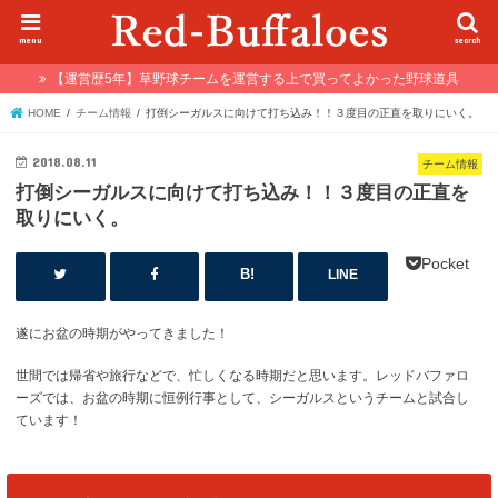
menu
search
【運営歴5年】草野球チームを運営する上で買ってよかった野球道具
HOME
チーム情報
打倒シーガルスに向けて打ち込み！！３度目の正直を取りにいく。
2018.08.11
チーム情報
打倒シーガルスに向けて打ち込み！！３度目の正直を
取りにいく。
Pocket
LINE
遂にお盆の時期がやってきました！
世間では帰省や旅行などで、忙しくなる時期だと思います。レッドバファロ
ーズでは、お盆の時期に恒例行事として、シーガルスというチームと試合し
ています！