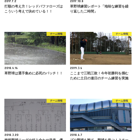
2017.7.2
2017.10.8
打順の考え方！レッドバファローズは
草野球練習レポート「地味な練習を繰
こういう考えで決めている！！
り返した二時間」
チーム情報
チーム情報
2018.4.16
2019.3.6
草野球は選手集めに必死のパッチ！！
ここまで三戦三敗！今年初勝利を掴む
ために土日の連日のチーム練習を実施
チーム情報
チーム情報
2018.3.20
2018.6.7