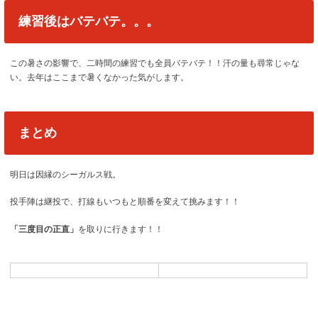
練習後はバテバテ。。。
この暑さの影響で、二時間の練習でも全員バテバテ！！汗の量も尋常じゃな
い。去年はここまで暑くなかった気がします。
まとめ
明日は因縁のシーガルス戦。
投手陣は継投で、打線もいつもと順番を変えて挑みます！！
「三度目の正直」
を取りに行きます！！