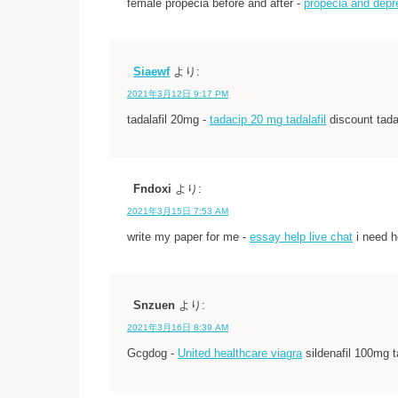
female propecia before and after -
propecia and depr
Siaewf
より:
2021年3月12日 9:17 PM
tadalafil 20mg -
tadacip 20 mg tadalafil
discount tadal
Fndoxi
より:
2021年3月15日 7:53 AM
write my paper for me -
essay help live chat
i need h
Snzuen
より:
2021年3月16日 8:39 AM
Gcgdog -
United healthcare viagra
sildenafil 100mg t