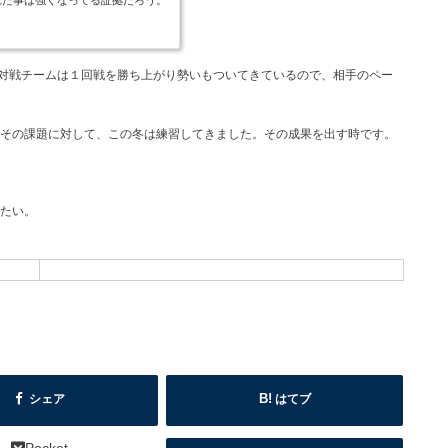
れた事は強くなってる証拠だろう。
きたんじゃないかと考えてしまう。
て、春に必ずリベンジする。投手陣
..
、対戦チームは１回戦を勝ち上がり勢いもついてきているので、相手のペー
その課題に対して、この冬は練習してきました。その成果を出す時です。
たい。
シェア
はてブ
Pocket