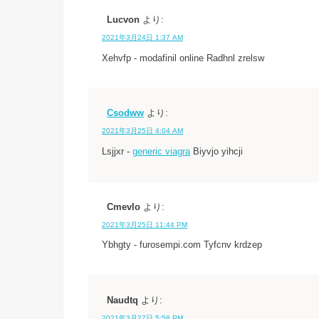
Lucvon
より:
2021年3月24日 1:37 AM
Xehvfp - modafinil online Radhnl zrelsw
Csodww
より:
2021年3月25日 4:04 AM
Lsjjxr -
generic viagra
Biyvjo yihcji
Cmevlo
より:
2021年3月25日 11:44 PM
Ybhgty - furosempi.com Tyfcnv krdzep
Naudtq
より:
2021年3月27日 5:58 PM