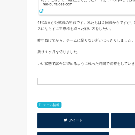
終了。これまで二回戦止まりだったチームが、ベスト4まで残
red-buffaloes.com
でも、あの時こうしていればと思う事は多いし、勝つことはで
この試合で今後の課題点がはっきりとわかった。そこを修正し
の手薄さ準決勝はエース田中が完投予定だった。１点勝負になる.
4月15日が公式戦の初戦です。私たちは２回戦からですが
スにならずに主導権を取った戦い方をしたい。
昨年負けてから、チームに足りない所がはっきりしました。
残り１ヶ月を切りました。
いい状態で試合に望めるように残った時間で調整をしていき
チーム情報
ツイート