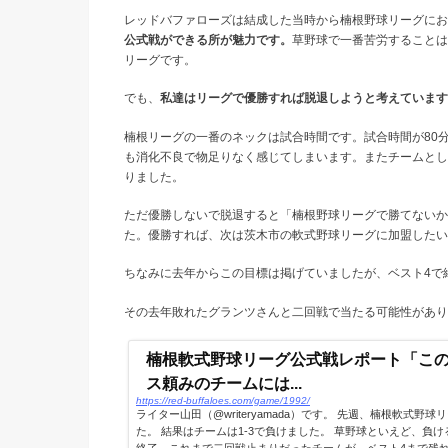
レッドバファローズは結成した当時から楠根野球リーグにお
公式戦ができる所が魅力です。
草野球で一番苦労すること
リーグです。
でも、
私達はリーグで優勝すれば脱退しようと考えています
楠根リーグの一番のネックは試合時間です。試合時間が80
も消化不良で物足りなく感じてしまいます。またチームとし
りました。
ただ優勝しないで脱退すると「楠根野球リーグで勝てないか
た。優勝すれば、次は茨木市の軟式野球リーグに加盟したい
ちなみに去年からこの目標は掲げていましたが、ベスト4で
その去年敗れたグランツさんと二回戦で当たる可能性があり
楠根軟式野球リーグ公式戦レポート「こ
ス頼みのチームには...
https://red-buffaloes.com/game/1992/
ライター山田（@writeryamada）です。 先週、楠根軟式
た。 結果はチームは1-3で負けました。 草野球といえど、負