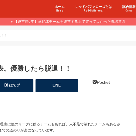
ホーム
レッドバファローズとは
試合情報
Home
Red-Buffaloes.
Game
【運営歴5年】草野球チームを運営する上で買ってよかった野球道具
退！！
表。優勝したら脱退！！
Pocket
はてブ
LINE
理由は他のリーグに移るチームもあれば、人不足で潰れたチームもあるみ
までの道のりが楽になっています。