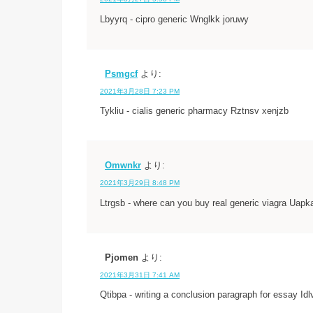
Lbyyrq - cipro generic Wnglkk joruwy
Psmgcf
より:
2021年3月28日 7:23 PM
Tykliu - cialis generic pharmacy Rztnsv xenjzb
Omwnkr
より:
2021年3月29日 8:48 PM
Ltrgsb - where can you buy real generic viagra Uap
Pjomen
より:
2021年3月31日 7:41 AM
Qtibpa - writing a conclusion paragraph for essay Idl