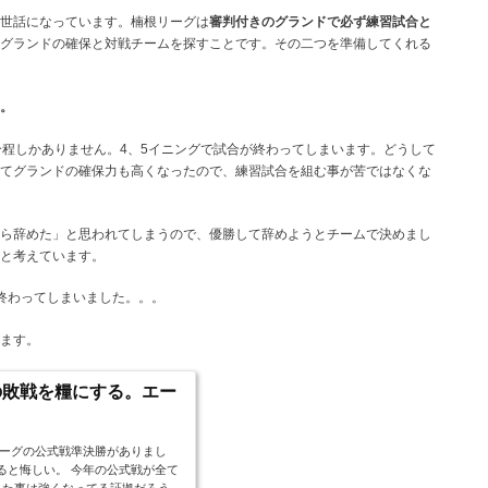
世話になっています。楠根リーグは
審判付きのグランドで必ず練習試合と
はグランドの確保と対戦チームを探すことです。その二つを準備してくれる
。
分程しかありません。4、5イニングで試合が終わってしまいます。どうして
てグランドの確保力も高くなったので、練習試合を組む事が苦ではなくな
ら辞めた」と思われてしまうので、優勝して辞めようとチームで決めまし
と考えています。
終わってしまいました。。。
ます。
の敗戦を糧にする。エー
野球リーグの公式戦準決勝がありまし
けると悔しい。 今年の公式戦が全て