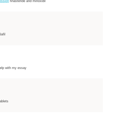
ession
finasteride and minoxidil
afil
elp with my essay
ablets