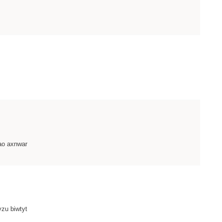
kao axnwar
vzu biwtyt