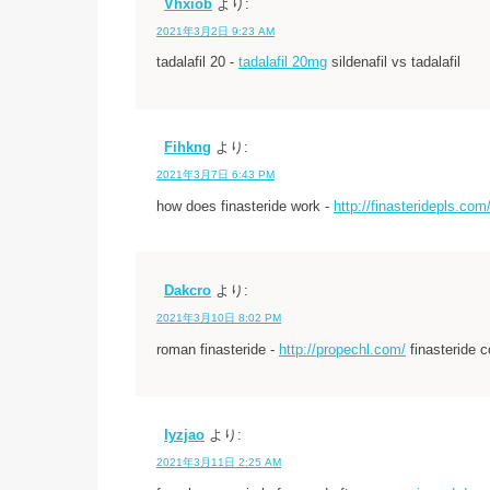
Vhxiob
より:
2021年3月2日 9:23 AM
tadalafil 20 -
tadalafil 20mg
sildenafil vs tadalafil
Fihkng
より:
2021年3月7日 6:43 PM
how does finasteride work -
http://finasteridepls.com
Dakcro
より:
2021年3月10日 8:02 PM
roman finasteride -
http://propechl.com/
finasteride c
Iyzjao
より:
2021年3月11日 2:25 AM