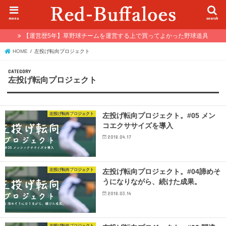
menu
search
【運営歴5年】草野球チームを運営する上で買ってよかった野球道具
HOME
左投げ転向プロジェクト
左投げ転向プロジェクト
左投げ転向プロジェクト
左投げ転向プロジェクト。#05 メン
コエクササイズを導入
2018.04.17
左投げ転向プロジェクト
左投げ転向プロジェクト。#04諦めそ
うになりながら、続けた成果。
2018.03.14
左投げ転向プロジェクト