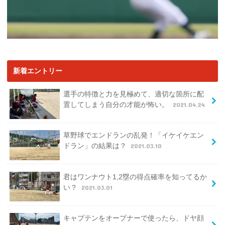
新着エントリー
選手の特徴と力を見極めて、適切な箇所に配
置してしまう自分の才能が怖い。
2021.04.24
草野球でエンドランの乱発！「イケイケエン
ドラン」の結果は？
2021.03.10
君はワンナウト1,2塁の得点確率を知ってるか
い？
2021.03.01
キャプテンをオープナーで使ったら、ドヤ顔