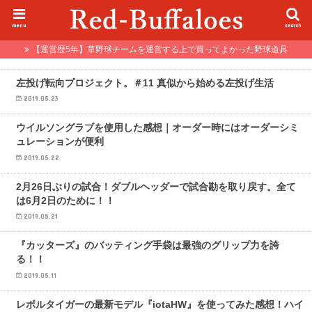
menu
search
【運営歴5年】草野球チームを運営する上で買ってよかった野球道具
左投げ転向プロジェクト
左投げ転向プロジェクト。＃11 真似から始める左投げ生活
2019.05.23
野球トレンド
ウイルソングラブを使用した感想｜オーダー時にはオーダーシミ
ュレーションが便利
2019.05.22
試合情報
2月26日ぶりの試合！ダブルヘッダーで試合勘を取り戻す。全て
は6月2日のために！！
2019.05.21
野球トレンド
『カッターズ』のバッティング手袋は最強のグリップ力を誇
る！！
2019.05.11
野球トレンド
レボルタイガーの最新モデル『iotaHW』を使ってみた感想！ハイ