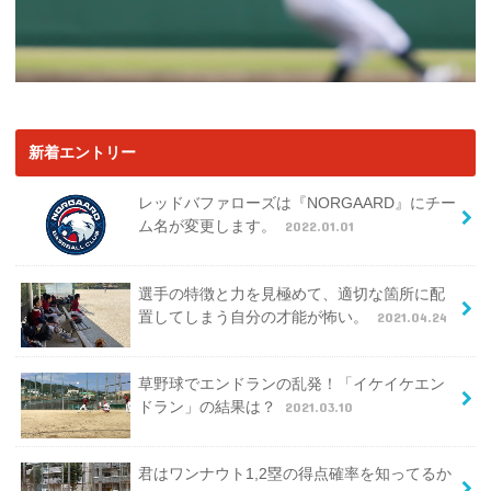
新着エントリー
レッドバファローズは『NORGAARD』にチー
ム名が変更します。
2022.01.01
選手の特徴と力を見極めて、適切な箇所に配
置してしまう自分の才能が怖い。
2021.04.24
草野球でエンドランの乱発！「イケイケエン
ドラン」の結果は？
2021.03.10
君はワンナウト1,2塁の得点確率を知ってるか