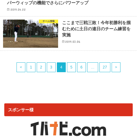
パーウィップの機能でさらにパワーアップ
2019.04.22
チーム情報
ここまで三戦三敗！今年初勝利を掴
むために土日の連日のチーム練習を
実施
2019.03.06
<
1
2
3
4
5
6
…
27
>
スポンサー様