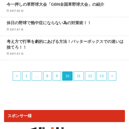
野球トレンド
今一押しの草野球大会「GBN全国草野球大会」の紹介
2017.08.12
野球トレンド
休日の野球で熱中症にならない為の対策術！！
2017.07.18
野球トレンド
考え方で打率を劇的にあげる方法！バッターボックスでの迷いは
捨てろ！！
2017.07.15
<
1
…
8
9
10
11
12
13
>
スポンサー様