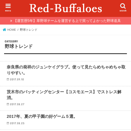
menu
search
【運営歴5年】草野球チームを運営する上で買ってよかった野球道具
HOME
野球トレンド
野球トレンド
野球トレンド
奈良県の発祥のジュンケイグラブ。使って見たらめちゃめちゃ取
りやすい。
2017.09.10
野球トレンド
茨木市のバッティングセンター【コスモエース】でストレス解
消。
2017.08.27
野球トレンド
2017年、夏の甲子園の好ゲーム５選。
2017.08.25