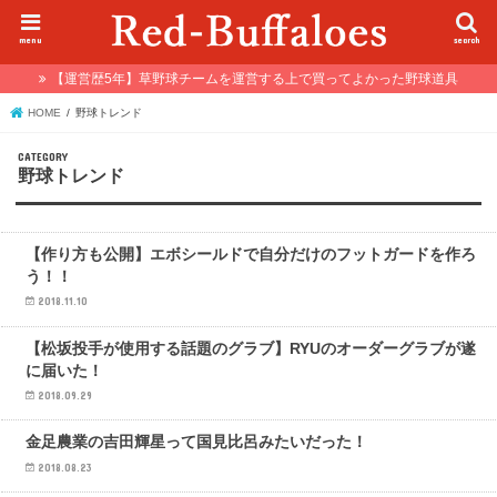
menu
search
【運営歴5年】草野球チームを運営する上で買ってよかった野球道具
HOME
野球トレンド
野球トレンド
野球トレンド
【作り方も公開】エボシールドで自分だけのフットガードを作ろ
う！！
2018.11.10
野球トレンド
【松坂投手が使用する話題のグラブ】RYUのオーダーグラブが遂
に届いた！
2018.09.29
野球トレンド
金足農業の吉田輝星って国見比呂みたいだった！
2018.08.23