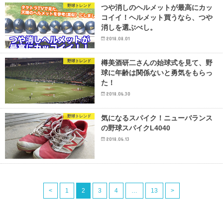
野球トレンド
つや消しのヘルメットが最高にカッ
コイイ！ヘルメット買うなら、つや
消しを選ぶべし。
2018.08.01
野球トレンド
樽美酒研二さんの始球式を見て、野
球に年齢は関係ないと勇気をもらっ
た！
2018.06.30
野球トレンド
気になるスパイク！ニューバランス
の野球スパイクL4040
2018.06.13
<
1
2
3
4
…
13
>