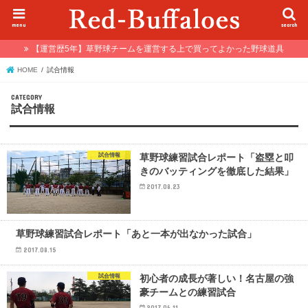
menu
search
【運営歴5年】草野球チームを運営する上で買ってよかった野球道具
HOME
試合情報
試合情報
試合情報
草野球練習試合レポート「盗塁と叩
きのバッティングを徹底した結果」
2017.08.23
試合情報
草野球練習試合レポート「あと一本が出なかった試合」
2017.08.15
試合情報
初心者の成長が著しい！名古屋の強
豪チームとの練習試合
2017.06.11