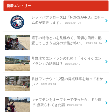
新着エントリー
レッドバファローズは『NORGAARD』にチー
ム名が変更します。
2022.01.01
選手の特徴と力を見極めて、適切な箇所に配
置してしまう自分の才能が怖い。
2021.04.24
草野球でエンドランの乱発！「イケイケエン
ドラン」の結果は？
2021.03.10
君はワンナウト1,2塁の得点確率を知ってるか
い？
2021.03.01
キャプテンをオープナーで使ったら、ドヤ顔
で1点取られてきた話
2021.02.18