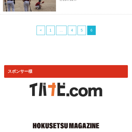
<
1
…
4
5
6
スポンサー様