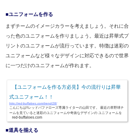
ユニフォームを作る
まずチームのイメージカラーを考えましょう。それに合
った色のユニフォームを作りましょう。最近は昇華式プ
リントのユニフォームが流行っています。特徴は迷彩の
ユニフォームなど様々なデザインに対応できるので世界
に一つだけのユニフォームが作れます。
【ユニフォームを作る方必見】今の流行りは昇華
式ユニフォーム！！
http://red-buffaloes.com/trend/28/
こんにちは!!レッドバファローズ専属ライターの山田です。 最近の草野球チ
ームを見ていると迷彩のユニフォームや奇抜なデザインの ユニフォームを
red-buffaloes.com
着ているチームが増えています。 これまでユニホームはロゴやマークは刺
繍が一般的でした。しかし、最近はプロ野球球...
道具を揃える