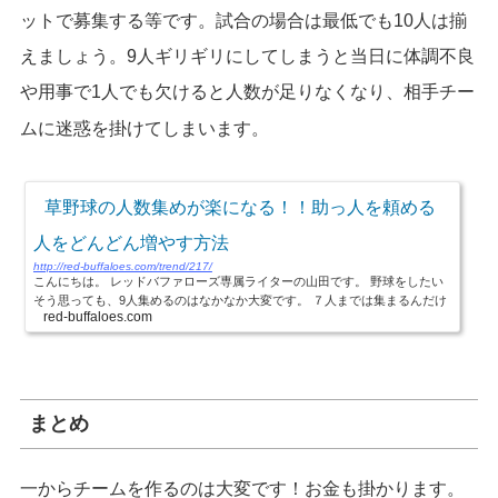
ットで募集する等です。試合の場合は最低でも10人は揃
えましょう。9人ギリギリにしてしまうと当日に体調不良
や用事で1人でも欠けると人数が足りなくなり、
相手チー
ムに迷惑を掛けてしまいます。
草野球の人数集めが楽になる！！助っ人を頼める
人をどんどん増やす方法
http://red-buffaloes.com/trend/217/
こんにちは。 レッドバファローズ専属ライターの山田です。 野球をしたい
そう思っても、9人集めるのはなかなか大変です。 ７人までは集まるんだけ
red-buffaloes.com
ど、あと2人が見つからない... こんな経験ないですか？ そんなときは知り合
いに助っ人をお願いしてるのではないで...
まとめ
一からチームを作るのは大変です！お金も掛かります。