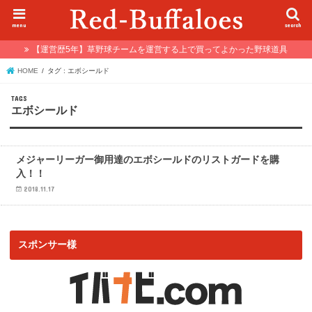
menu
search
【運営歴5年】草野球チームを運営する上で買ってよかった野球道具
HOME
タグ : エボシールド
エボシールド
野球トレンド
メジャーリーガー御用達のエボシールドのリストガードを購
入！！
2018.11.17
スポンサー様