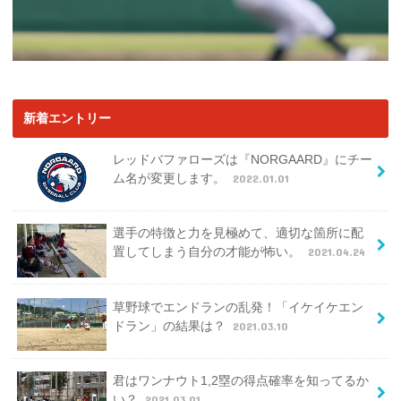
新着エントリー
レッドバファローズは『NORGAARD』にチー
ム名が変更します。
2022.01.01
選手の特徴と力を見極めて、適切な箇所に配
置してしまう自分の才能が怖い。
2021.04.24
草野球でエンドランの乱発！「イケイケエン
ドラン」の結果は？
2021.03.10
君はワンナウト1,2塁の得点確率を知ってるか
い？
2021.03.01