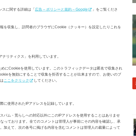
ドセンスに関する詳細は「
広告 – ポリシーと規約 – Google
」をご覧くださ
を収集し、訪問者のブラウザにCookie（クッキー）を設定したりこれを
leアナリティクス」を利用しています。
ためにCookieを使用しています。このトラフィックデータは匿名で収集され
okieを無効にすることで収集を拒否することが出来ますので、お使いのブ
は
ここをクリック
してください。
際に使用されたIPアドレスを記録しています。
スパム・荒らしへの対応以外にこのIPアドレスを使用することはありませ
となっております。全てのコメントは管理人が事前にその内容を確認し、承
。加えて、次の各号に掲げる内容を含むコメントは管理人の裁量によって