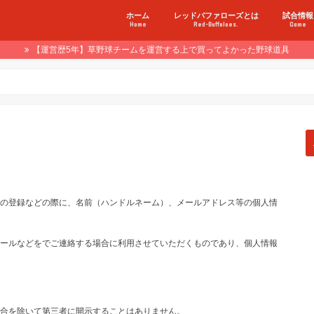
ホーム
レッドバファローズとは
試合情報
Home
Red-Buffaloes.
Game
【運営歴5年】草野球チームを運営する上で買ってよかった野球道具
の登録などの際に、名前（ハンドルネーム）、メールアドレス等の個人情
ールなどをでご連絡する場合に利用させていただくものであり、個人情報
場合を除いて第三者に開示することはありません。