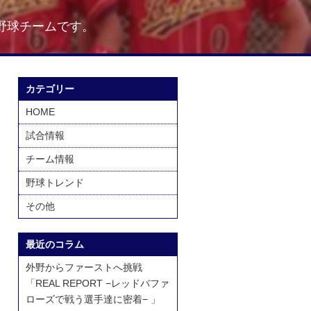
野球チームです。
カテゴリー
HOME
試合情報
チーム情報
野球トレンド
その他
最近のコラム
外野からファーストへ挑戦
「REAL REPORT −レッドバファ
ローズで戦う選手達に密着− 」