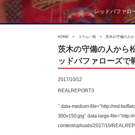
レッドバファロ
HOME
>
コラム一覧
> 茨木の守備の人から松
茨木の守備の人から松井
ッドバファローズで戦
2017/10/12
REALREPORT3
" data-medium-file="http://red-bu
300x150.jpg" data-large-file="http:/
content/uploads/2017/10/REALREP