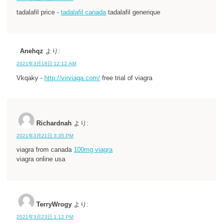
tadalafil price -
tadalafil canada
tadalafil generique
Anehqz
より:
2021年3月18日 12:12 AM
Vkqaky -
http://virviaga.com/
free trial of viagra
Richardnah
より:
2021年3月21日 3:35 PM
viagra from canada
100mg viagra
viagra online usa
TerryWrogy
より:
2021年3月23日 1:12 PM