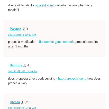
discount tadalafil -
tadalafil 20mg
canadian online pharmacy
tadalafil
Pwyacz
より:
2021年3月8日 12:07 AM
propecia medication -
finasteride gynecomastia
propecia results
after 3 months
Dxmdgv
より:
2021年3月11日 11:29 AM
does propecia affect bodybuilding -
http://propechl.com/
how does
propecia work
Qtcssa
より:
2021年3月13日 4:57 AM