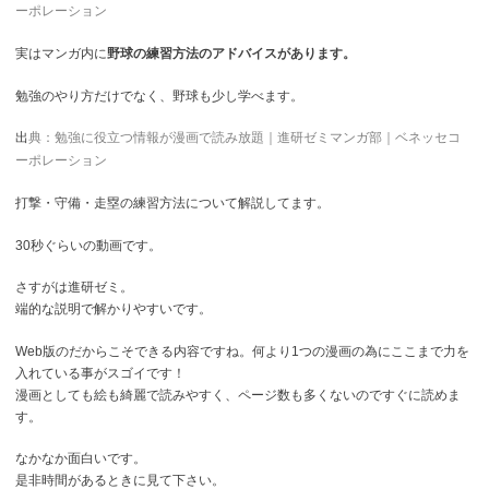
ーポレーション
実はマンガ内に
野球の練習方法のアドバイスがあります。
勉強のやり方だけでなく、野球も少し学べます。
出
典：勉強に役立つ情報が漫画で読み放題｜進研ゼミマンガ部｜ベネッセコ
ーポレーション
打撃・守備・走塁の練習方法について解説してます。
30秒ぐらいの動画です。
さすがは進研ゼミ。
端的な説明で解かりやすいです。
Web版のだからこそできる内容ですね。何より1つの漫画の為にここまで力を
入れている事がスゴイです！
漫画としても絵も綺麗で読みやすく、ページ数も多くないのですぐに読めま
す。
なかなか面白いです。
是非時間があるときに見て下さい。