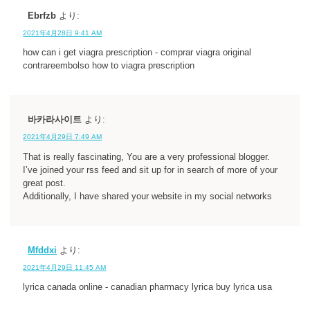
Ebrfzb
より:
2021年4月28日 9:41 AM
how can i get viagra prescription - comprar viagra original
contrareembolso how to viagra prescription
바카라사이트
より:
2021年4月29日 7:49 AM
That is really fascinating, You are a very professional blogger.
I’ve joined your rss feed and sit up for in search of more of your
great post.
Additionally, I have shared your website in my social networks
Mfddxi
より:
2021年4月29日 11:45 AM
lyrica canada online - canadian pharmacy lyrica buy lyrica usa