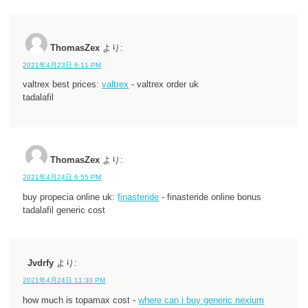
ThomasZex
より:
2021年4月23日 6:11 PM
valtrex best prices:
valtrex
- valtrex order uk
tadalafil
ThomasZex
より:
2021年4月24日 6:55 PM
buy propecia online uk:
finasteride
- finasteride online bonus
tadalafil generic cost
Jvdrfy
より:
2021年4月24日 11:30 PM
how much is topamax cost -
where can i buy generic nexium