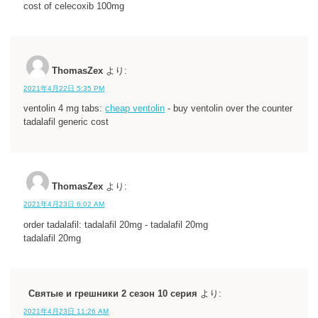
cost of celecoxib 100mg
ThomasZex
より:
2021年4月22日 5:35 PM
ventolin 4 mg tabs:
cheap ventolin
- buy ventolin over the counter
tadalafil generic cost
ThomasZex
より:
2021年4月23日 6:02 AM
order tadalafil: tadalafil 20mg - tadalafil 20mg
tadalafil 20mg
Святые и грешники 2 сезон 10 серия
より:
2021年4月23日 11:26 AM