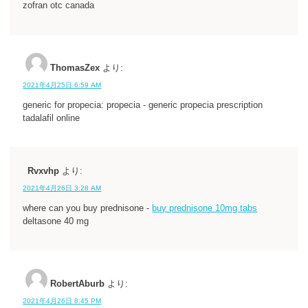
zofran otc canada
ThomasZex
より:
2021年4月25日 6:59 AM
generic for propecia: propecia - generic propecia prescription
tadalafil online
Rvxvhp
より:
2021年4月26日 3:28 AM
where can you buy prednisone -
buy prednisone 10mg tabs
deltasone 40 mg
RobertAburb
より:
2021年4月26日 8:45 PM