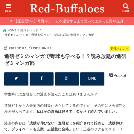
menu
search
【運営歴5年】草野球チームを運営する上で買ってよかった野球道具
HOME
野球トレンド
進研ゼミのマンガで野球も学べる！？読み放題の進研ゼミマンガ部
2017.12.07
2018.06.07
野球トレンド
進研ゼミのマンガで野球も学べる！？読み放題の進研
ゼミマンガ部
Pocket
LINE
学生時代に進研ゼミの漫画を読んだことはありませんか？
進研ゼミから入会案内の封筒が送られてくるのですが、その中に入会資料と
漫画が入ってます。
私はその漫画は好きで、
欠かさず読んでいました。
漫画の内容は
「成績が伸びない→進研ゼミを紹介されて始める→成績伸び
て、プライベートも充実→志望校に合格」
という王道のサクセスストーリ