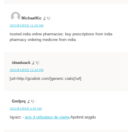
MichaelKic
より:
2021年4月5日 11:20 AM
trusted india online pharmacies: buy prescriptions from india
pharmacy ordering medicine from india
ideaduack
より:
2021年4月5日 11:33 PM
[url=http://gcialisk.com/]generic cialis[/url]
Gmfprq
より:
2021年4月6日 4:05 AM
Iqyazc -
avis d utilisateur de viagra
Apobnd asjgdu