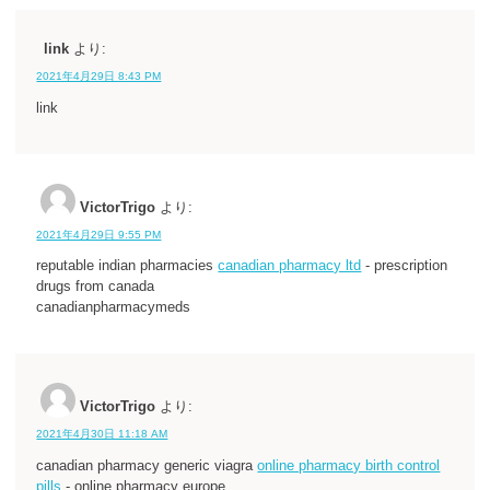
link
より:
2021年4月29日 8:43 PM
link
VictorTrigo
より:
2021年4月29日 9:55 PM
reputable indian pharmacies
canadian pharmacy ltd
- prescription
drugs from canada
canadianpharmacymeds
VictorTrigo
より:
2021年4月30日 11:18 AM
canadian pharmacy generic viagra
online pharmacy birth control
pills
- online pharmacy europe