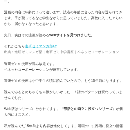
ー。
漫画の内容は年齢によって違います。読者の年齢に合った内容が送られてき
ます。手が凝ってるなと学生ながらに思っていました。高校に入ったぐらい
から、届かなくなったと思います。
先日、実はその漫画が読める
webサイトを見つけました。
それがこちら
進研ゼミマンガ部
出典：進研ゼミマンガ部｜進研ゼミ中学講座｜ベネッセコーポレーション
進研ゼミの漫画が読み放題です。
ベネッセコーポーレーションが運営しています。
進研ゼミの漫画は小中学生の頃に読んでいたので、もう15年前になります。
読んでみるとめちゃくちゃ懐かしいかった！！話のパターンは変わっていま
せんでした。
Web版はシリーズに分かれてます。
「部活との両立に役立つシリーズ」
が個
人的にオススメ。
私が読んでた15年前より内容は進化してます。漫画の中に部活に役立つ情報