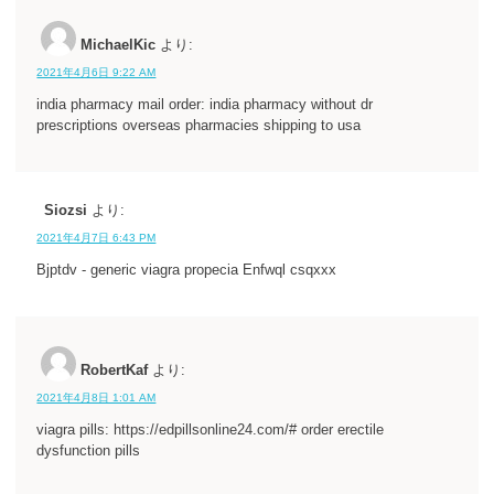
MichaelKic
より:
2021年4月6日 9:22 AM
india pharmacy mail order: india pharmacy without dr
prescriptions overseas pharmacies shipping to usa
Siozsi
より:
2021年4月7日 6:43 PM
Bjptdv - generic viagra propecia Enfwql csqxxx
RobertKaf
より:
2021年4月8日 1:01 AM
viagra pills: https://edpillsonline24.com/# order erectile
dysfunction pills