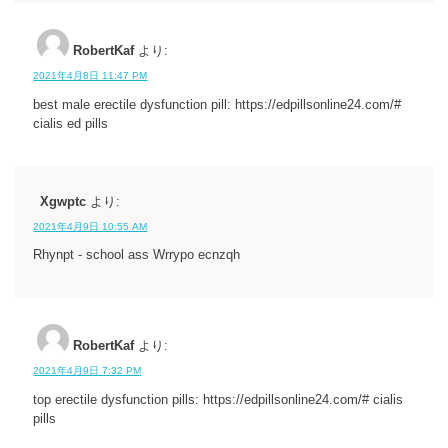
RobertKaf
より:
2021年4月8日 11:47 PM
best male erectile dysfunction pill: https://edpillsonline24.com/#
cialis ed pills
Xgwptc
より:
2021年4月9日 10:55 AM
Rhynpt - school ass Wrrypo ecnzqh
RobertKaf
より:
2021年4月9日 7:32 PM
top erectile dysfunction pills: https://edpillsonline24.com/# cialis
pills