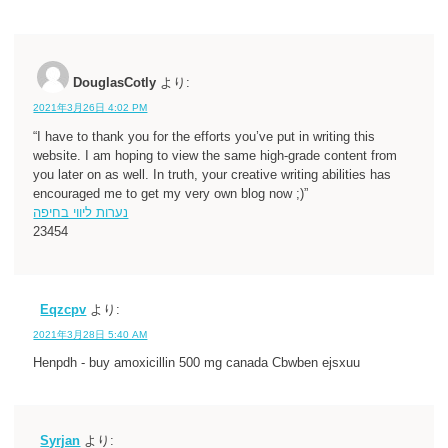
DouglasCotly
より:
2021年3月26日 4:02 PM
“I have to thank you for the efforts you’ve put in writing this
website. I am hoping to view the same high-grade content from
you later on as well. In truth, your creative writing abilities has
encouraged me to get my very own blog now ;)”
נערות ליווי בחיפה
23454
Eqzcpv
より:
2021年3月28日 5:40 AM
Henpdh - buy amoxicillin 500 mg canada Cbwben ejsxuu
Syrjan
より: