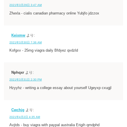
2021年3月29日 3:47 AM
Zfwxla - cialis canadian pharmacy online Yubjfo jdzzox
Keixmw
より:
2021年3月30日 7:36 AM
Kofgxv - 25mg viagra daily Bfdyez qvdzld
Nphqxr
より:
2021年3月31日 2:30 PM
Hzyyhz - writing a college essay about yourself Ugeyxp cxugjl
Cwchjg
より:
2021年4月2日 4:35 AM
Avjtds - buy viagra with paypal australia Erigih qmdphd