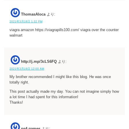
ThomasAloca
より:
2021年3月18日 1:32 PM
viagra amazon https://viagrapills100.com/ viagra over the counter
walmart
http://j.mp/3cLS6FQ
より:
2021年3月19日 12:00 AM
My brother recommended I might like this blog. He was once
totally right.
This post actually made my day. You can not imagine simply how
a lot time I had spent for this information!
Thanks!
ps4 games
より: