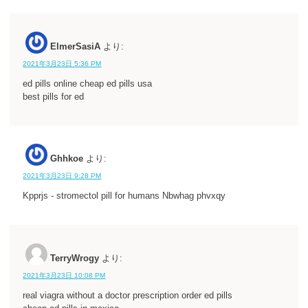
ElmerSasiA
より:
2021年3月23日 5:36 PM
ed pills online cheap ed pills usa
best pills for ed
Ghhkoe
より:
2021年3月23日 9:28 PM
Kpprjs - stromectol pill for humans Nbwhag phvxqy
TerryWrogy
より:
2021年3月23日 10:08 PM
real viagra without a doctor prescription order ed pills