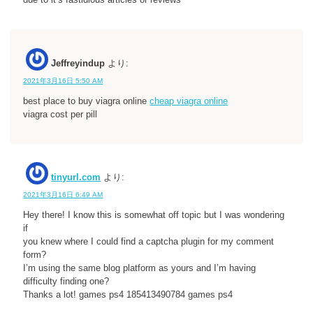
due to it’s fastidious articles or reviews
Jeffreyindup
より:
2021年3月16日 5:50 AM
best place to buy viagra online
cheap viagra online
viagra cost per pill
tinyurl.com
より:
2021年3月16日 6:49 AM
Hey there! I know this is somewhat off topic but I was wondering
if
you knew where I could find a captcha plugin for my comment
form?
I’m using the same blog platform as yours and I’m having
difficulty finding one?
Thanks a lot! games ps4 185413490784 games ps4