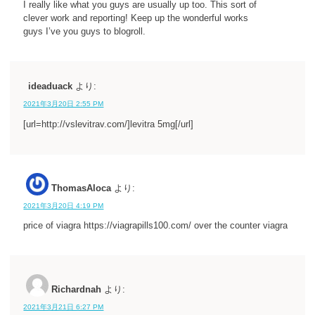
I really like what you guys are usually up too. This sort of
clever work and reporting! Keep up the wonderful works
guys I’ve you guys to blogroll.
ideaduack
より:
2021年3月20日 2:55 PM
[url=http://vslevitrav.com/]levitra 5mg[/url]
ThomasAloca
より:
2021年3月20日 4:19 PM
price of viagra https://viagrapills100.com/ over the counter viagra
Richardnah
より:
2021年3月21日 6:27 PM