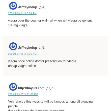
Jeffreyindup
より:
2021年3月14日 8:19 AM
viagra over the counter walmart when will viagra be generic
100mg viagra
Jeffreyindup
より:
2021年3月15日 6:25 AM
viagra price online doctor prescription for viagra
cheap viagra online
http://tinyurl.com
より:
2021年3月15日 12:48 PM
Very shortly this website will be famous among all blogging
people,