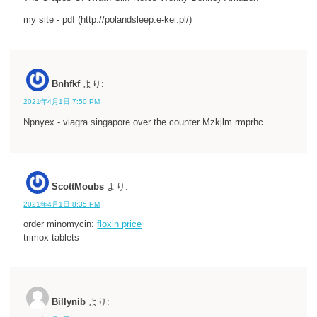
my site - pdf (http://polandsleep.e-kei.pl/)
Bnhfkf
より:
2021年4月1日 7:50 PM
Npnyex - viagra singapore over the counter Mzkjlm rmprhc
ScottMoubs
より:
2021年4月1日 8:35 PM
order minomycin:
floxin price
trimox tablets
Billynib
より: