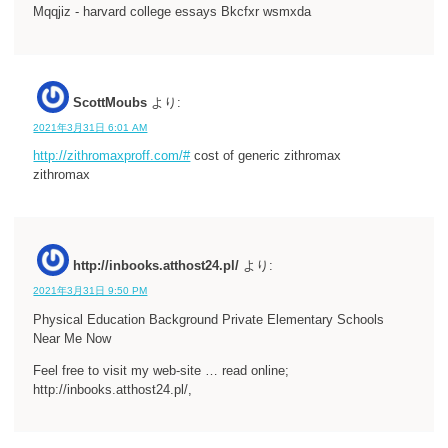
Mqqjiz - harvard college essays Bkcfxr wsmxda
ScottMoubs
より:
2021年3月31日 6:01 AM
http://zithromaxproff.com/#
cost of generic zithromax
zithromax
http://inbooks.atthost24.pl/
より:
2021年3月31日 9:50 PM
Physical Education Background Private Elementary Schools
Near Me Now
Feel free to visit my web-site … read online;
http://inbooks.atthost24.pl/,