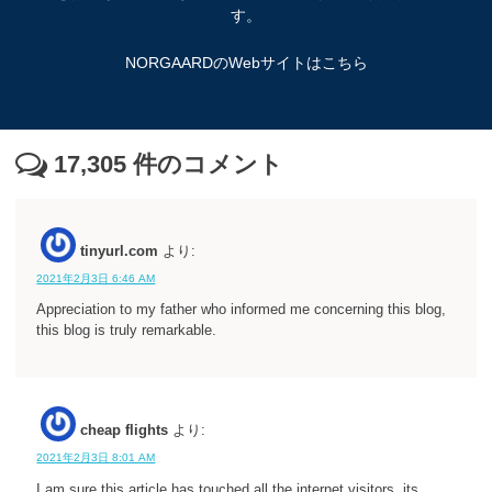
す。
NORGAARDのWebサイトはこちら
17,305
件のコメント
tinyurl.com
より:
2021年2月3日 6:46 AM
Appreciation to my father who informed me concerning this blog,
this blog is truly remarkable.
cheap flights
より:
2021年2月3日 8:01 AM
I am sure this article has touched all the internet visitors, its