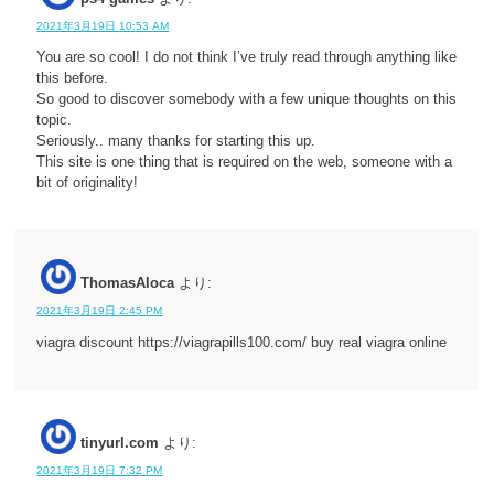
2021年3月19日 10:53 AM
You are so cool! I do not think I’ve truly read through anything like
this before.
So good to discover somebody with a few unique thoughts on this
topic.
Seriously.. many thanks for starting this up.
This site is one thing that is required on the web, someone with a
bit of originality!
ThomasAloca
より:
2021年3月19日 2:45 PM
viagra discount https://viagrapills100.com/ buy real viagra online
tinyurl.com
より:
2021年3月19日 7:32 PM