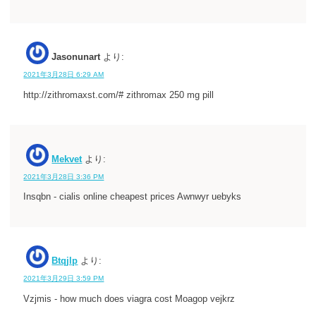
Jasonunart
より:
2021年3月28日 6:29 AM
http://zithromaxst.com/# zithromax 250 mg pill
Mekvet
より:
2021年3月28日 3:36 PM
Insqbn - cialis online cheapest prices Awnwyr uebyks
Btqjlp
より:
2021年3月29日 3:59 PM
Vzjmis - how much does viagra cost Moagop vejkrz