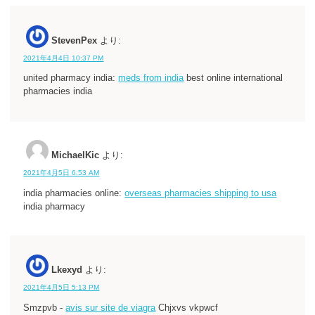
StevenPex
より:
2021年4月4日 10:37 PM
united pharmacy india:
meds from india
best online international
pharmacies india
MichaelKic
より:
2021年4月5日 6:53 AM
india pharmacies online:
overseas pharmacies shipping to usa
india pharmacy
Lkexyd
より:
2021年4月5日 5:13 PM
Smzpvb -
avis sur site de viagra
Chjxvs vkpwcf