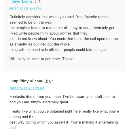
tinyurl.com
より:
2021年2月3日 8:41 PM
Definitely consider that which you said. Your favorite reason
seemed to be on the web
the simplest factor to remember of. I say to you, I certainly get
irked while people think about worries that they
just do not know about. You controlled to hit the nail upon the top
as smartly as outlined out the whole
thing with no need side-effects , people could take a signal.
Will likely be back to get more. Thanks
http://tinyurl.com/
より:
2021年2月12日 11:55 AM
Fantastic items from you, man. I’ve be aware your stuff prior to
and you are simply extremely great.
I really like what you’ve obtained right here, really like what you’re
stating and the
best way during which you assert it. You’re making it entertaining
and