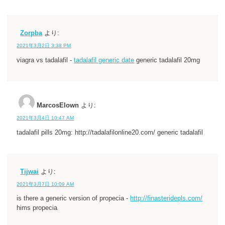
Zorpba
より:
2021年3月2日 3:38 PM
viagra vs tadalafil -
tadalafil generic date
generic tadalafil 20mg
MarcosElown
より:
2021年3月4日 10:47 AM
tadalafil pills 20mg: http://tadalafilonline20.com/ generic tadalafil
Tijwai
より:
2021年3月7日 10:09 AM
is there a generic version of propecia -
http://finasteridepls.com/
hims propecia