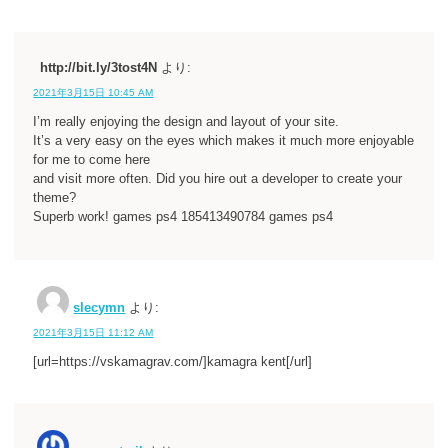
http://bit.ly/3tost4N
より:
2021年3月15日 10:45 AM
I’m really enjoying the design and layout of your site.
It’s a very easy on the eyes which makes it much more enjoyable
for me to come here
and visit more often. Did you hire out a developer to create your
theme?
Superb work! games ps4 185413490784 games ps4
slecymn
より:
2021年3月15日 11:12 AM
[url=https://vskamagrav.com/]kamagra kent[/url]