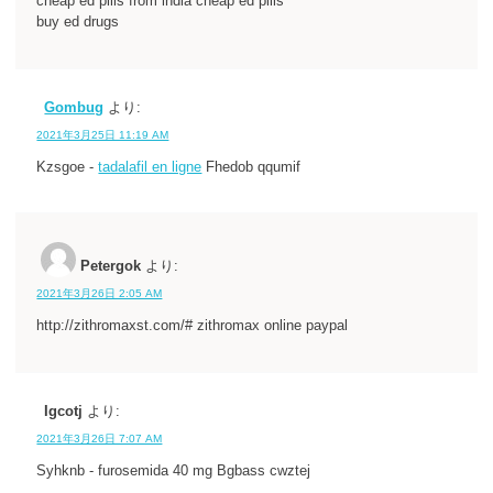
cheap ed pills from india cheap ed pills
buy ed drugs
Gombug
より:
2021年3月25日 11:19 AM
Kzsgoe -
tadalafil en ligne
Fhedob qqumif
Petergok
より:
2021年3月26日 2:05 AM
http://zithromaxst.com/# zithromax online paypal
Igcotj
より:
2021年3月26日 7:07 AM
Syhknb - furosemida 40 mg Bgbass cwztej