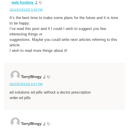
web hosting
より:
2021年3月22日 5:58 PM
It’s the best time to make some plans for the future and it is time
to be happy.
I’ve read this post and if I could I wish to suggest you few
interesting things or
suggestions. Maybe you could write next articles referring to this
article.
I wish to read more things about it!
TerryWrogy
より:
2021年3月22日 6:57 PM
ed solutions ed pills without a doctor prescription
order ed pills
TerryWrogy
より: