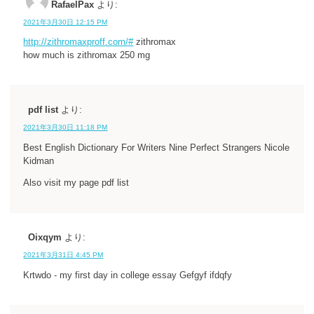
RafaelPax
より:
2021年3月30日 12:15 PM
http://zithromaxproff.com/#
zithromax
how much is zithromax 250 mg
pdf list
より:
2021年3月30日 11:18 PM
Best English Dictionary For Writers Nine Perfect Strangers Nicole
Kidman
Also visit my page pdf list
Oixqym
より:
2021年3月31日 4:45 PM
Krtwdo - my first day in college essay Gefgyf ifdqfy