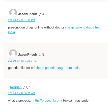
JasonPneuh
より:
2021年3月8日 1:30 PM
prescription drugs online without doctor
cheap generic drugs from
india
JasonPneuh
より:
2021年3月8日 10:11 PM
generic pills for ed
cheap generic drugs from india
Reqgah
より:
2021年3月9日 6:58 AM
what’s propecia -
http://propechl.com/
topical finasteride