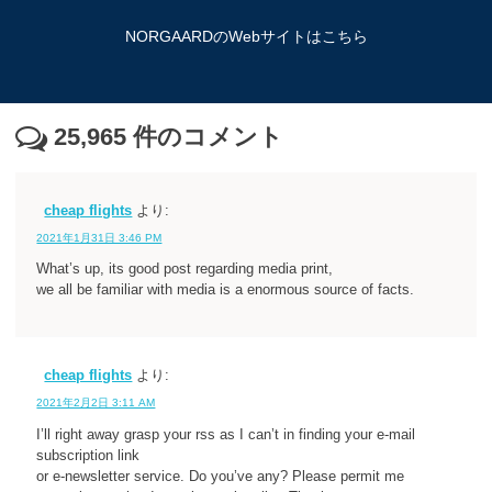
NORGAARDのWebサイトはこちら
25,965
件のコメント
cheap flights
より:
2021年1月31日 3:46 PM
What’s up, its good post regarding media print,
we all be familiar with media is a enormous source of facts.
cheap flights
より:
2021年2月2日 3:11 AM
I’ll right away grasp your rss as I can’t in finding your e-mail
subscription link
or e-newsletter service. Do you’ve any? Please permit me