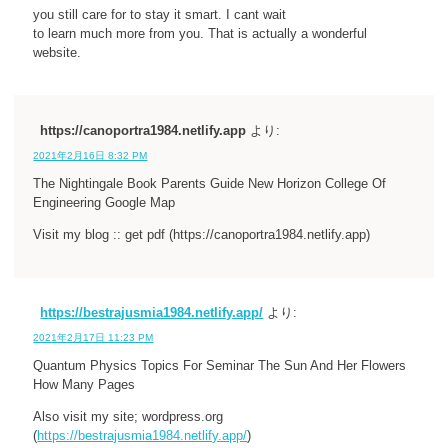
you still care for to stay it smart. I cant wait
to learn much more from you. That is actually a wonderful
website.
https://canoportra1984.netlify.app
より:
2021年2月16日 8:32 PM
The Nightingale Book Parents Guide New Horizon College Of
Engineering Google Map
Visit my blog :: get pdf (https://canoportra1984.netlify.app)
https://bestrajusmia1984.netlify.app/
より:
2021年2月17日 11:23 PM
Quantum Physics Topics For Seminar The Sun And Her Flowers
How Many Pages
Also visit my site; wordpress.org
(
https://bestrajusmia1984.netlify.app/
)