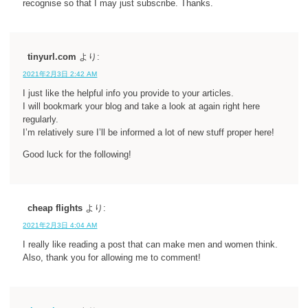
recognise so that I may just subscribe. Thanks.
tinyurl.com
より:
2021年2月3日 2:42 AM
I just like the helpful info you provide to your articles.
I will bookmark your blog and take a look at again right here
regularly.
I’m relatively sure I’ll be informed a lot of new stuff proper here!
Good luck for the following!
cheap flights
より:
2021年2月3日 4:04 AM
I really like reading a post that can make men and women think.
Also, thank you for allowing me to comment!