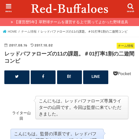
menu
search
【運営歴5年】草野球チームを運営する上で買ってよかった野球道具
HOME
チーム情報
レッドバファローズの11の課題。＃01打率1割の二遊間コンビ
2017.08.16
2017.10.02
チーム情報
レッドバファローズの11の課題。＃01打率1割の二遊間
コンビ
Pocket
LINE
こんにちは。レッドバファローズ専属ライ
ターの山田です。今回は監督に来ていただ
ライター山
きました。
田
こんにちは。監督の澤原です。レッドバフ