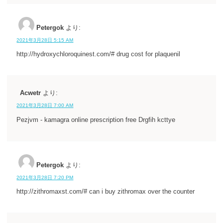
Petergok
より:
2021年3月28日 5:15 AM
http://hydroxychloroquinest.com/# drug cost for plaquenil
Acwetr
より:
2021年3月28日 7:00 AM
Pezjvm - kamagra online prescription free Drgfih kcttye
Petergok
より:
2021年3月28日 7:20 PM
http://zithromaxst.com/# can i buy zithromax over the counter