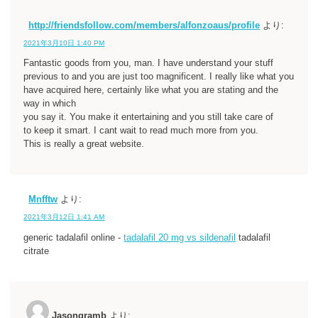
http://friendsfollow.com/members/alfonzoaus/profile
より:
2021年3月10日 1:40 PM
Fantastic goods from you, man. I have understand your stuff
previous to and you are just too magnificent. I really like what you
have acquired here, certainly like what you are stating and the
way in which
you say it. You make it entertaining and you still take care of
to keep it smart. I cant wait to read much more from you.
This is really a great website.
Mnfftw
より:
2021年3月12日 1:41 AM
generic tadalafil online -
tadalafil 20 mg vs sildenafil
tadalafil
citrate
Jasongramb
より: