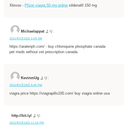
Xbrxoo -
Pfizer viagra 50 mg online
sildenafil 150 mg
Michaelappat
より:
2021年3月18日 3:09 AM
https://aralenph.com/ - buy chloroquine phosphate canada
pet meds without vet prescription canada
KevinmUg
より:
2021年3月18日 8:45 PM
viagra price https://viagrapills100.com/ buy viagra online usa
http://bit.ly/
より:
2021年3月18日 11:54 PM