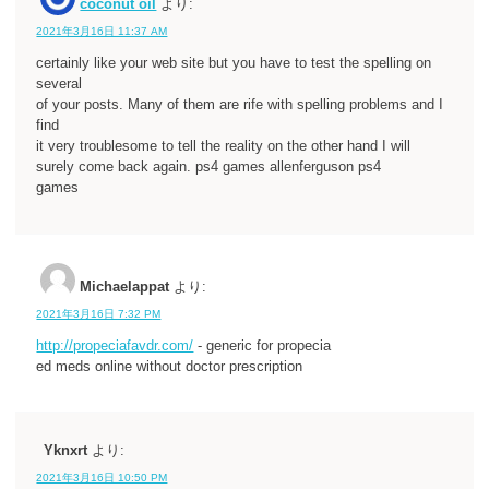
coconut oil
より:
2021年3月16日 11:37 AM
certainly like your web site but you have to test the spelling on
several
of your posts. Many of them are rife with spelling problems and I
find
it very troublesome to tell the reality on the other hand I will
surely come back again. ps4 games allenferguson ps4
games
Michaelappat
より:
2021年3月16日 7:32 PM
http://propeciafavdr.com/
- generic for propecia
ed meds online without doctor prescription
Yknxrt
より:
2021年3月16日 10:50 PM