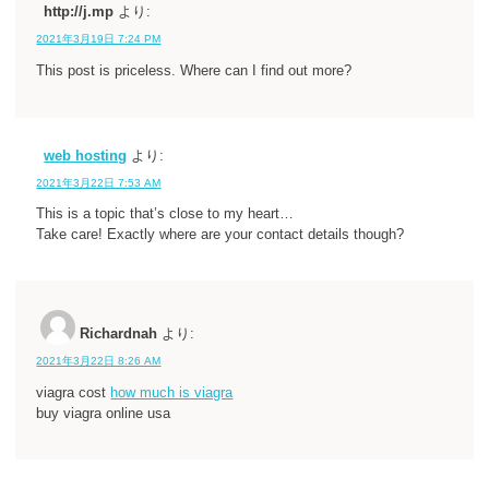
http://j.mp
より:
2021年3月19日 7:24 PM
This post is priceless. Where can I find out more?
web hosting
より:
2021年3月22日 7:53 AM
This is a topic that’s close to my heart…
Take care! Exactly where are your contact details though?
Richardnah
より:
2021年3月22日 8:26 AM
viagra cost
how much is viagra
buy viagra online usa