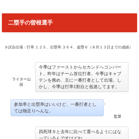
二塁手の曽根選手
９試合出場：打率.１２５、出塁率.３６４、盗塁６（８月１３日までの成績）
今季はファーストからセカンドへコンバー
ト。昨年はチーム首位打者。今季はキャプ
ライター山
テンを務め、主に一番打者として出場。し
田
かし、今季は打率1割台と低迷してます。
参加率と出塁率はいいけど、一番打者とし
ては物足りへんな。
監督
四死球９と去年に比べて選べるようにはな
っているんですけどね。