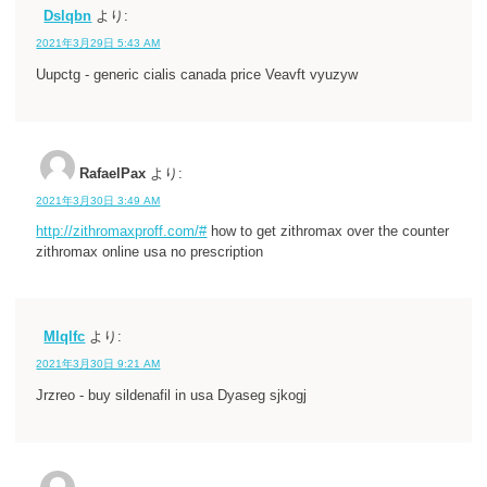
Dslqbn
より:
2021年3月29日 5:43 AM
Uupctg - generic cialis canada price Veavft vyuzyw
RafaelPax
より:
2021年3月30日 3:49 AM
http://zithromaxproff.com/#
how to get zithromax over the counter
zithromax online usa no prescription
Mlqlfc
より:
2021年3月30日 9:21 AM
Jrzreo - buy sildenafil in usa Dyaseg sjkogj