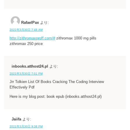
RafaelPax
より:
2021年3月30日 7:48 AM
http://zithromaxproff.com/#
zithromax 1000 mg pills
zithromax 250 price
inbooks.atthost24.pl
より:
2021年3月30日 7:01 PM
Jrr Tolkien List Of Books Cracking The Coding Interview
Effectively Pdf
Here is my blog post: book epub (inbooks.atthost24.pl)
Jaiifa
より:
2021年3月30日 9:38 PM