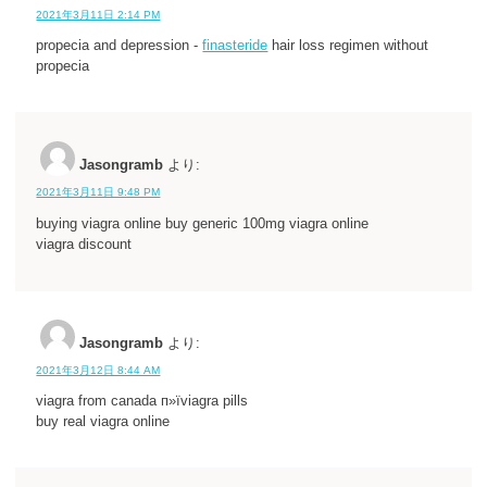
2021年3月11日 2:14 PM
propecia and depression -
finasteride
hair loss regimen without
propecia
Jasongramb
より:
2021年3月11日 9:48 PM
buying viagra online buy generic 100mg viagra online
viagra discount
Jasongramb
より:
2021年3月12日 8:44 AM
viagra from canada п»їviagra pills
buy real viagra online