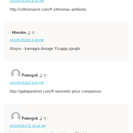
2021年3月26日 8:16 AM
http://zithromaxst.com/# zithromax antibiotic
Hlmnkn
より:
2021年3月26日 8:36 PM
Atuyru - kamagra dosage Ycugqq spuqts
Petergok
より:
2021年3月26日 8:40 PM
http://gabapentinst.com/# neurontin price comparison
Petergok
より:
2021年3月27日 10:16 AM