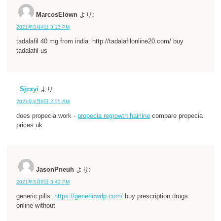
MarcosElown
より:
2021年3月4日 3:13 PM
tadalafil 40 mg from india: http://tadalafilonline20.com/ buy
tadalafil us
Sjcxyi
より:
2021年3月8日 2:55 AM
does propecia work -
propecia regrowth hairline
compare propecia
prices uk
JasonPneuh
より:
2021年3月8日 3:42 PM
generic pills:
https://genericwdp.com/
buy prescription drugs
online without