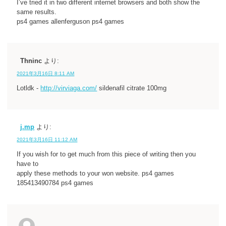
I’ve tried it in two different internet browsers and both show the
same results.
ps4 games allenferguson ps4 games
Thninc
より:
2021年3月16日 8:11 AM
Lotldk -
http://virviaga.com/
sildenafil citrate 100mg
j.mp
より:
2021年3月16日 11:12 AM
If you wish for to get much from this piece of writing then you
have to
apply these methods to your won website. ps4 games
185413490784 ps4 games