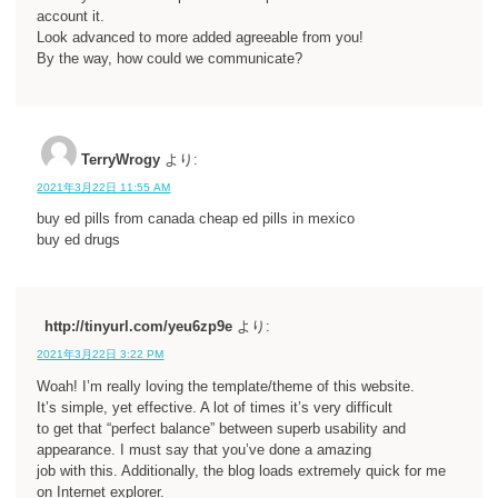
account it.
Look advanced to more added agreeable from you!
By the way, how could we communicate?
TerryWrogy
より:
2021年3月22日 11:55 AM
buy ed pills from canada cheap ed pills in mexico
buy ed drugs
http://tinyurl.com/yeu6zp9e
より:
2021年3月22日 3:22 PM
Woah! I’m really loving the template/theme of this website.
It’s simple, yet effective. A lot of times it’s very difficult
to get that “perfect balance” between superb usability and
appearance. I must say that you’ve done a amazing
job with this. Additionally, the blog loads extremely quick for me
on Internet explorer.