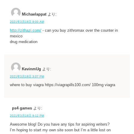
Michaelappat
より:
2021年3月18日 9:00 AM
http://zithazi.com/
- can you buy zithromax over the counter in
mexico
drug medication
KevinmUg
より:
2021年3月18日 3:07 PM
where to buy viagra https://viagrapills100.com/ 100mg viagra
ps4 games
より:
2021年3月18日 9:12 PM
Awesome blog! Do you have any tips for aspiring writers?
I’m hoping to start my own site soon but I’m a little lost on