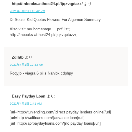
http://inbooks.atthost24.pl/tjqzvqptazz/
より:
2021年3月31日 10:42 PM
Dr Seuss Kid Quotes Flowers For Algernon Summary
Also visit my homepage … pdf list;
http://inbooks.atthost24.pl/tjqzvqptazz/,
Zdlhtb
より:
2021年4月1日 12:33 AM
Roqyjb - viagra 6 pills Naivbk cdphpy
Easy Payday Loan
より:
2021年4月1日 1:41 AM
[url=http://tunlending.com/]direct payday lenders online[/url]
[url=http://waltloans.com/]advance loan[/url]
[url=http://aprpaydayloans.com/]nc payday loans[/url]