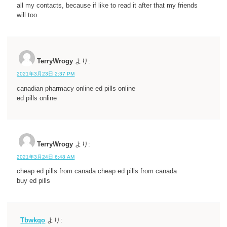
all my contacts, because if like to read it after that my friends
will too.
TerryWrogy
より:
2021年3月23日 2:37 PM
canadian pharmacy online ed pills online
ed pills online
TerryWrogy
より:
2021年3月24日 6:48 AM
cheap ed pills from canada cheap ed pills from canada
buy ed pills
Tbwkqo
より: