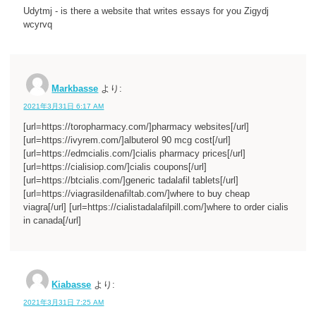
Udytmj - is there a website that writes essays for you Zigydj
wcyrvq
Markbasse
より:
2021年3月31日 6:17 AM
[url=https://toropharmacy.com/]pharmacy websites[/url]
[url=https://ivyrem.com/]albuterol 90 mcg cost[/url]
[url=https://edmcialis.com/]cialis pharmacy prices[/url]
[url=https://cialisiop.com/]cialis coupons[/url]
[url=https://btcialis.com/]generic tadalafil tablets[/url]
[url=https://viagrasildenafiltab.com/]where to buy cheap
viagra[/url] [url=https://cialistadalafilpill.com/]where to order cialis
in canada[/url]
Kiabasse
より:
2021年3月31日 7:25 AM