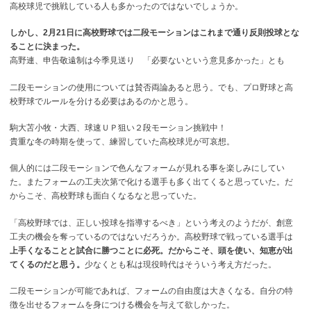
高校球児で挑戦している人も多かったのではないでしょうか。
しかし、2月21日に高校野球では二段モーションはこれまで通り反則投球とな
ることに決まった。
高野連、申告敬遠制は今季見送り 「必要ないという意見多かった」とも
二段モーションの使用については賛否両論あると思う。でも、プロ野球と高
校野球でルールを分ける必要はあるのかと思う。
駒大苫小牧・大西、球速ＵＰ狙い２段モーション挑戦中！
貴重な冬の時期を使って、練習していた高校球児が可哀想。
個人的には二段モーションで色んなフォームが見れる事を楽しみにしてい
た。またフォームの工夫次第で化ける選手も多く出てくると思っていた。だ
からこそ、高校野球も面白くなるなと思っていた。
「高校野球では、正しい投球を指導するべき」という考えのようだが、創意
工夫の機会を奪っているのではないだろうか。高校野球で戦っている選手は
上手くなることと試合に勝つことに必死。
だからこそ、頭を使い、知恵が出
てくるのだと思う。
少なくとも私は現役時代はそういう考え方だった。
二段モーションが可能であれば、フォームの自由度は大きくなる。自分の特
徴を出せるフォームを身につける機会を与えて欲しかった。