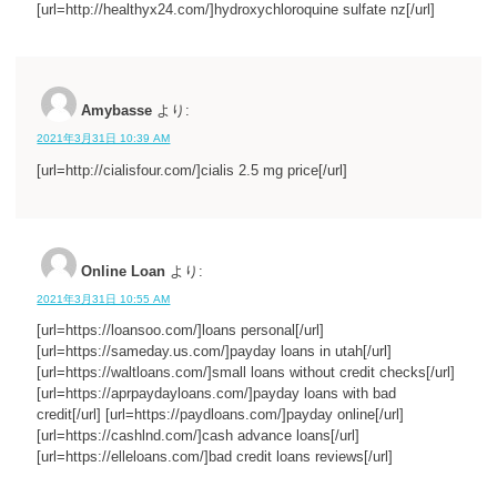
[url=http://healthyx24.com/]hydroxychloroquine sulfate nz[/url]
Amybasse
より:
2021年3月31日 10:39 AM
[url=http://cialisfour.com/]cialis 2.5 mg price[/url]
Online Loan
より:
2021年3月31日 10:55 AM
[url=https://loansoo.com/]loans personal[/url]
[url=https://sameday.us.com/]payday loans in utah[/url]
[url=https://waltloans.com/]small loans without credit checks[/url]
[url=https://aprpaydayloans.com/]payday loans with bad
credit[/url] [url=https://paydloans.com/]payday online[/url]
[url=https://cashlnd.com/]cash advance loans[/url]
[url=https://elleloans.com/]bad credit loans reviews[/url]