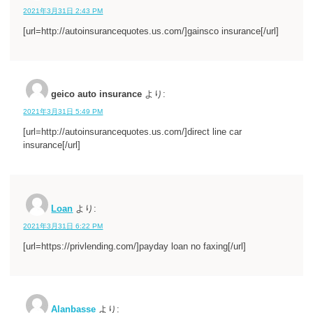
2021年3月31日 2:43 PM
[url=http://autoinsurancequotes.us.com/]gainsco insurance[/url]
geico auto insurance
より:
2021年3月31日 5:49 PM
[url=http://autoinsurancequotes.us.com/]direct line car
insurance[/url]
Loan
より:
2021年3月31日 6:22 PM
[url=https://privlending.com/]payday loan no faxing[/url]
Alanbasse
より: