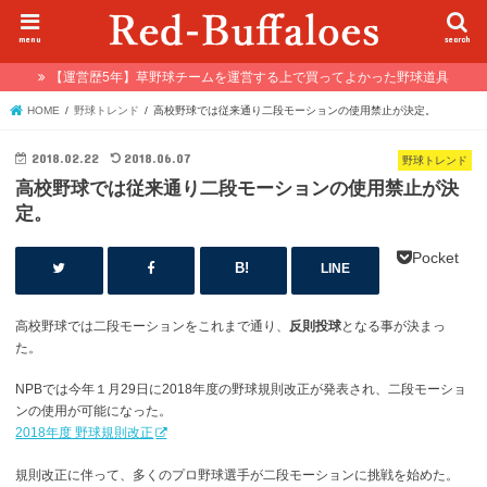
menu
search
【運営歴5年】草野球チームを運営する上で買ってよかった野球道具
HOME
野球トレンド
高校野球では従来通り二段モーションの使用禁止が決定。
2018.02.22
2018.06.07
野球トレンド
高校野球では従来通り二段モーションの使用禁止が決
定。
Pocket
LINE
高校野球では二段モーションをこれまで通り、
反則投球
となる事が決まっ
た。
NPBでは今年１月29日に2018年度の野球規則改正が発表され、二段モーショ
ンの使用が可能になった。
2018年度 野球規則改正
規則改正に伴って、多くのプロ野球選手が二段モーションに挑戦を始めた。