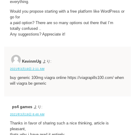
everything.
Would you propose starting with a free platform like WordPress or
go for
a paid option? There are so many options out there that I’m
totally confused ..
Any suggestions? Appreciate it!
KevinmUg
より:
2021年3月19日 2:11 AM
buy generic 100mg viagra online https://viagrapills100.com/ when
will viagra be generic
ps4 games
より:
2021年3月19日 8:46 AM
Thanks in favor of sharing such a nice thinking, article is
pleasant,
thats why i have read it entirely