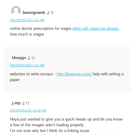
Jasongramb
より:
2021年3月14日 2:42 AM
online doctor prescription for viagra
when will viagra be generic
how much is viagra
Uneygv
より:
2021年3月15日 7:14 AM
websites to write essays -
http://boessay.com/
help with writing a
paper
j.mp
より:
2021年3月15日 10:30 AM
Heya just wanted to give you a quick heads up and let you know
a few of the images aren’t loading properly.
I’m not sure why but I think its a linking issue.