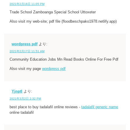
2021年2月16日 11:05 PM
Trade School Zamboanga Special School Uttoxeter
Also visit my web-site; pdf file (floodbeschpako1978.netlify.app)
wordpress pdf
より:
2021年2月17日 11:51 AM
Community Education Jobs Mn Read Books Online For Free Pdf
Also visit my page
wordpress pdf
Yjnptl
より:
2021年3月2日 2:32 PM
best place to buy tadalafil online reviews -
tadalafil generic name
online tadalafil