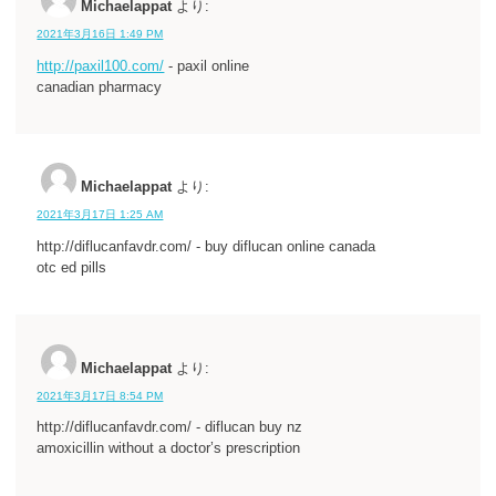
Michaelappat
より:
2021年3月16日 1:49 PM
http://paxil100.com/
- paxil online
canadian pharmacy
Michaelappat
より:
2021年3月17日 1:25 AM
http://diflucanfavdr.com/ - buy diflucan online canada
otc ed pills
Michaelappat
より:
2021年3月17日 8:54 PM
http://diflucanfavdr.com/ - diflucan buy nz
amoxicillin without a doctor’s prescription