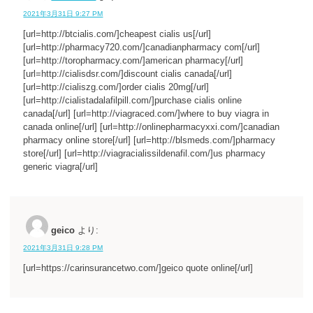
2021年3月31日 9:27 PM
[url=http://btcialis.com/]cheapest cialis us[/url]
[url=http://pharmacy720.com/]canadianpharmacy com[/url]
[url=http://toropharmacy.com/]american pharmacy[/url]
[url=http://cialisdsr.com/]discount cialis canada[/url]
[url=http://cialiszg.com/]order cialis 20mg[/url]
[url=http://cialistadalafilpill.com/]purchase cialis online
canada[/url] [url=http://viagraced.com/]where to buy viagra in
canada online[/url] [url=http://onlinepharmacyxxi.com/]canadian
pharmacy online store[/url] [url=http://blsmeds.com/]pharmacy
store[/url] [url=http://viagracialissildenafil.com/]us pharmacy
generic viagra[/url]
geico
より:
2021年3月31日 9:28 PM
[url=https://carinsurancetwo.com/]geico quote online[/url]