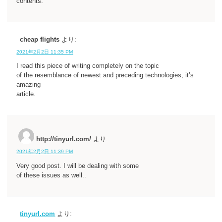
contents.
cheap flights
より:
2021年2月2日 11:35 PM
I read this piece of writing completely on the topic
of the resemblance of newest and preceding technologies, it’s
amazing
article.
http://tinyurl.com/
より:
2021年2月2日 11:39 PM
Very good post. I will be dealing with some
of these issues as well..
tinyurl.com
より: