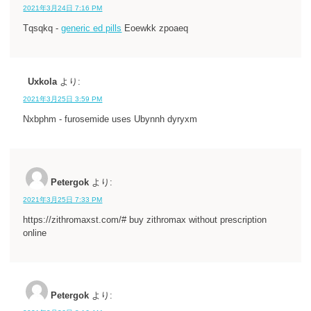
2021年3月24日 7:16 PM
Tqsqkq -
generic ed pills
Eoewkk zpoaeq
Uxkola
より:
2021年3月25日 3:59 PM
Nxbphm - furosemide uses Ubynnh dyryxm
Petergok
より:
2021年3月25日 7:33 PM
https://zithromaxst.com/# buy zithromax without prescription
online
Petergok
より: