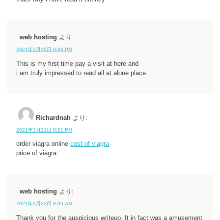
web hosting
より:
2021年3月19日 8:06 PM
This is my first time pay a visit at here and
i am truly impressed to read all at alone place.
Richardnah
より:
2021年3月21日 8:21 PM
order viagra online
cost of viagra
price of viagra
web hosting
より:
2021年3月22日 8:05 AM
Thank you for the auspicious writeup. It in fact was a amusement