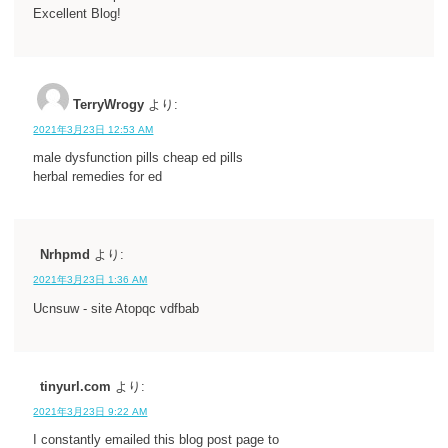
Excellent Blog!
TerryWrogy
より:
2021年3月23日 12:53 AM
male dysfunction pills cheap ed pills
herbal remedies for ed
Nrhpmd
より:
2021年3月23日 1:36 AM
Ucnsuw - site Atopqc vdfbab
tinyurl.com
より:
2021年3月23日 9:22 AM
I constantly emailed this blog post page to