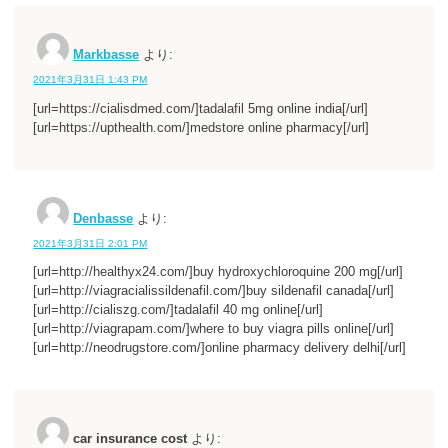
Markbasse
より:
2021年3月31日 1:43 PM
[url=https://cialisdmed.com/]tadalafil 5mg online india[/url]
[url=https://upthealth.com/]medstore online pharmacy[/url]
Denbasse
より:
2021年3月31日 2:01 PM
[url=http://healthyx24.com/]buy hydroxychloroquine 200 mg[/url]
[url=http://viagracialissildenafil.com/]buy sildenafil canada[/url]
[url=http://cialiszg.com/]tadalafil 40 mg online[/url]
[url=http://viagrapam.com/]where to buy viagra pills online[/url]
[url=http://neodrugstore.com/]online pharmacy delivery delhi[/url]
car insurance cost
より: