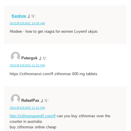
Kxobyw
より:
2021年3月29日 10:05 AM
Hiodwe - how to get viagra for women Lvyemf ukjuic
Petergok
より:
2021年3月29日 12:22 PM
https://zithromaxst.com/# zithromax 600 mg tablets
RafaelPax
より:
2021年3月29日 11:22 PM
http://zithromaxproff.com/#
can you buy zithromax over the
counter in australia
buy zithromax online cheap