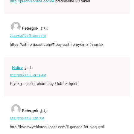
http://prednisonest.com/#
prednisone 20 tablet
Petergok
より:
2021年3月27日 10:47 PM
https://zithromaxst.com/# buy azithromycin zithromax
Hsfirv
より:
2021年3月28日 10:39 AM
Egzlxg - global pharmacy Oufsbz frjssb
Petergok
より:
2021年3月28日 1:55 PM
http://hydroxychloroquinest.com/# generic for plaquenil