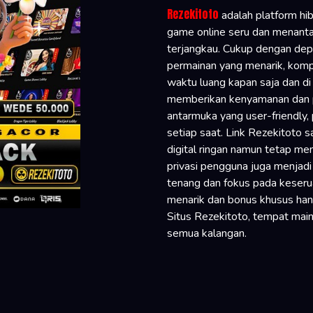
Rezekitoto
adalah platform hib
game online seru dan menant
terjangkau. Cukup dengan dep
permainan yang menarik, komp
waktu luang kapan saja dan di 
memberikan kenyamanan dan pe
antarmuka yang user-friendly, 
setiap saat. Link Rezekitoto 
digital ringan namun tetap me
privasi pengguna juga menjadi
tenang dan fokus pada keserua
menarik dan bonus khusus hany
Situs Rezekitoto, tempat main
semua kalangan.