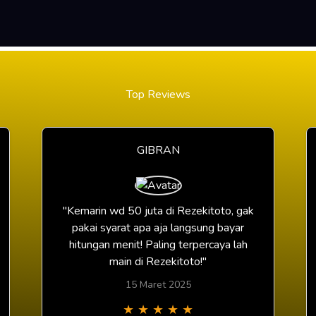
Top Reviews
GIBRAN
"Kemarin wd 50 juta di Rezekitoto, gak
pakai syarat apa aja langsung bayar
hitungan menit! Paling terpercaya lah
main di Rezekitoto!"
15 Maret 2025
★
★
★
★
★