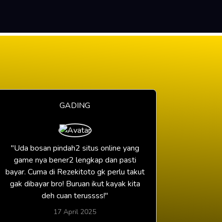
GADING
"Uda bosan pindah2 situs online yang
game nya bener2 lengkap dan pasti
bayar. Cuma di Rezekitoto gk perlu takut
gak dibayar bro! Buruan ikut kayak kita
deh cuan terussss!"
17 April 2025